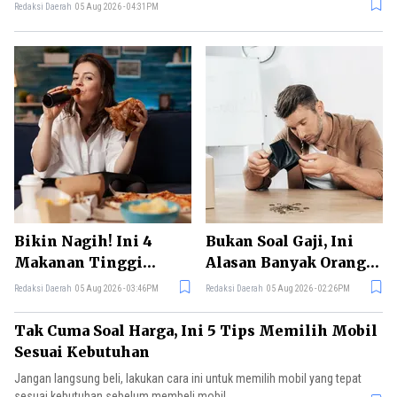
Redaksi Daerah
05 Aug 2026 - 04:31PM
Bikin Nagih! Ini 4
Bukan Soal Gaji, Ini
Makanan Tinggi
Alasan Banyak Orang
Kolesterol yang
Sulit Merasa Cukup
Redaksi Daerah
05 Aug 2026 - 03:46PM
Redaksi Daerah
05 Aug 2026 - 02:26PM
Sebaiknya Dikurangi
Tak Cuma Soal Harga, Ini 5 Tips Memilih Mobil
Sesuai Kebutuhan
Jangan langsung beli, lakukan cara ini untuk memilih mobil yang tepat
sesuai kebutuhan sebelum membeli mobil.