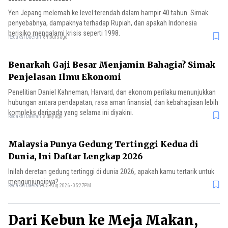
Yen Jepang melemah ke level terendah dalam hampir 40 tahun. Simak
penyebabnya, dampaknya terhadap Rupiah, dan apakah Indonesia
berisiko mengalami krisis seperti 1998.
Redaksi Daerah
8 hours ago
Benarkah Gaji Besar Menjamin Bahagia? Simak
Penjelasan Ilmu Ekonomi
Penelitian Daniel Kahneman, Harvard, dan ekonom perilaku menunjukkan
hubungan antara pendapatan, rasa aman finansial, dan kebahagiaan lebih
kompleks daripada yang selama ini diyakini.
Redaksi Daerah
a day ago
Malaysia Punya Gedung Tertinggi Kedua di
Dunia, Ini Daftar Lengkap 2026
Inilah deretan gedung tertinggi di dunia 2026, apakah kamu tertarik untuk
mengunjunginya?
Redaksi Daerah
05 Aug 2026 - 05:27PM
Dari Kebun ke Meja Makan,