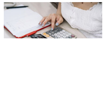
Merencanakan keuangan jangka panjang akan lebih terarah jika kamu
mengetahui estimasi hasil penempatan dana sejak awal.
Redaksi Daerah
05 Aug 2026 - 10:58AM