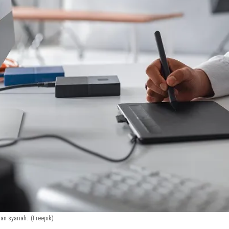
an syariah.
(Freepik)