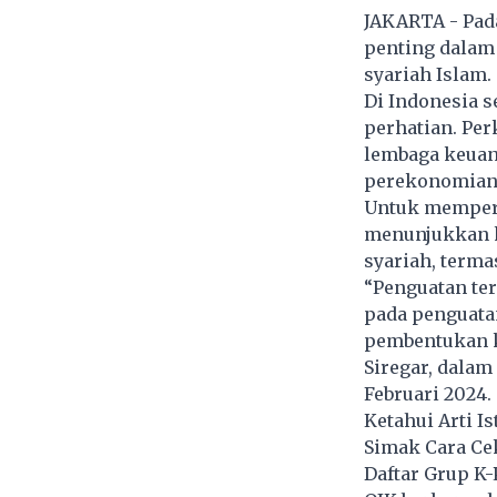
JAKARTA - Pada
penting dalam
syariah Islam.
Di Indonesia s
perhatian. Pe
lembaga keuan
perekonomian 
Untuk memperku
menunjukkan 
syariah, term
“Penguatan ter
pada penguata
pembentukan k
Siregar, dalam
Februari 2024.
Ketahui Arti I
Simak Cara Ce
Daftar Grup K