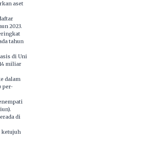
arkan aset
aftar
hun 2023.
ringkat
ada tahun
asis di Uni
4 miliar
ke dalam
) per-
menempati
iun).
erada di
.
 ketujuh