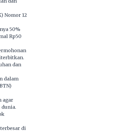
iah dan
K) Nomor 12
knya 50%
imal Rp50
permohonan
terbitkan.
buhan dan
an dalam
(BTN)
n agar
 dunia.
bk
terbesar di