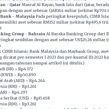
an - Qatar
Masraf Al Rayan, bank lain dari Qatar, berada
pan dengan aset sebesar QAR164 miliar (sekitar Rp704 tr
 Bank - Malaysia
Pada peringkat kesepuluh, CIMB Isl
memiliki aset sebesar RM152 miliar (sekitar Rp495,6 tril
3.
nking Group - Bahrain
Al Baraka Banking Group dari 
ngkat sembilan dengan aset sebesar US$25,26 miliar (
.
uk CIMB Islamic Bank Malaysia dan Maybank Group, ase
dicatat per-semester I-2023 dan per-kuartal III-2023 k
uangan tahunan sampai artikel ini ditulis.)
udi (SR) = Rp4.172
t (KWD) = Rp50.890
t Arab (AED) = Rp4.264
ysia (RM) = Rp3.261
QAR) = Rp4.297
a Serikat (US$) = Rp15.658
ysia (RM) = Rp3.261