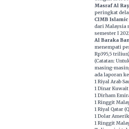
Masraf Al Ray
peringkat dela
CIMB Islamic
dari Malaysia 
semester I 202
Al Baraka Ba
menempati peri
Rp395,5 triliun)
(Catatan: Unt
masing-masing 
ada laporan ke
1 Riyal Arab Sa
1 Dinar Kuwai
1 Dirham Emira
1 Ringgit Mala
1 Riyal Qatar (
1 Dolar Amerik
1 Ringgit Mala