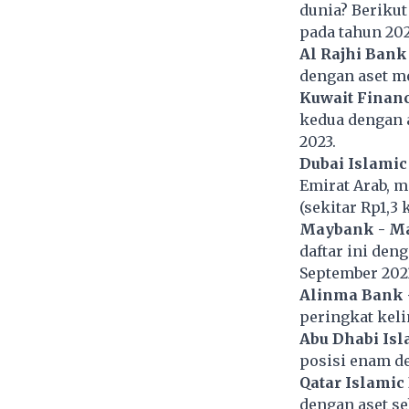
dunia? Berikut
pada tahun 202
Al Rajhi Bank
dengan aset me
Kuwait Financ
kedua dengan a
2023.
Dubai Islamic
Emirat Arab, m
(sekitar Rp1,3 
Maybank - Ma
daftar ini deng
September 202
Alinma Bank -
peringkat keli
Abu Dhabi Isl
posisi enam de
Qatar Islamic
dengan aset seb