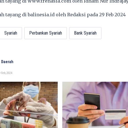
lah tayang di
www.trenasia.com
oleh Idham Nur Indrajay
lah tayang di
balinesia.id
oleh Redaksi pada 29 Feb 2024
Syariah
Perbankan Syariah
Bank Syariah
 Daerah
 Feb, 2024