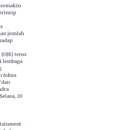
g semakin
prinsip
us
han jumlah
rhadap
(OJK) terus
i lembaga
g.
n fokus
f
dan
ndra
Selasa, 20
rtainment