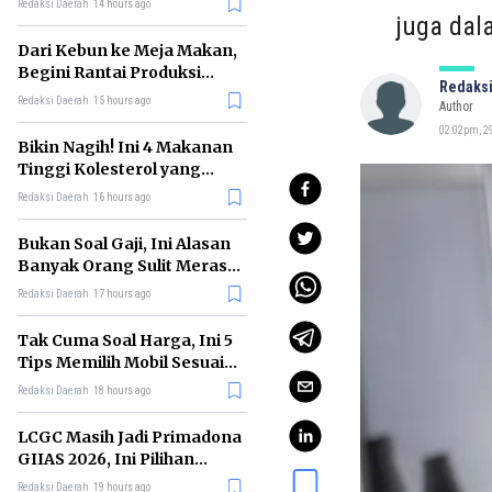
Redaksi Daerah
14 hours ago
juga dal
Dari Kebun ke Meja Makan,
Begini Rantai Produksi
Redaksi
Sawit di Indonesia
Redaksi Daerah
15 hours ago
Author
02:02pm, 29
Bikin Nagih! Ini 4 Makanan
Tinggi Kolesterol yang
Sebaiknya Dikurangi
Redaksi Daerah
16 hours ago
Bukan Soal Gaji, Ini Alasan
Banyak Orang Sulit Merasa
Cukup
Redaksi Daerah
17 hours ago
Tak Cuma Soal Harga, Ini 5
Tips Memilih Mobil Sesuai
Kebutuhan
Redaksi Daerah
18 hours ago
LCGC Masih Jadi Primadona
GIIAS 2026, Ini Pilihan
Terbaiknya
Redaksi Daerah
19 hours ago