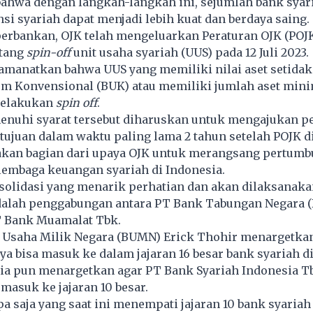
bahwa dengan langkah-langkah ini, sejumlah bank syar
nsi syariah dapat menjadi lebih kuat dan berdaya saing.
perbankan, OJK telah mengeluarkan Peraturan OJK (POJ
ntang
spin-off
unit usaha syariah (UUS) pada 12 Juli 2023.
amanatkan bahwa UUS yang memiliki nilai aset setida
m Konvensional (BUK) atau memiliki jumlah aset min
 melakukan
spin off
.
nuhi syarat tersebut diharuskan untuk mengajukan 
etujuan dalam waktu paling lama 2 tahun setelah POJK di
akan bagian dari upaya OJK untuk merangsang pertum
lembaga keuangan syariah di Indonesia.
nsolidasi yang menarik perhatian dan akan dilaksanak
dalah penggabungan antara PT Bank Tabungan Negara 
T Bank Muamalat Tbk.
 Usaha Milik Negara (BUMN) Erick Thohir menargetka
a bisa masuk ke dalam jajaran 16 besar bank syariah di
 ia pun menargetkan agar PT Bank Syariah Indonesia T
 masuk ke jajaran 10 besar.
pa saja yang saat ini menempati jajaran 10 bank syariah 