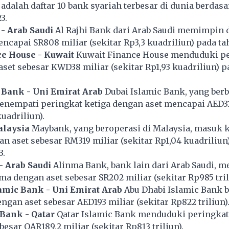
 adalah daftar 10 bank syariah terbesar di dunia berdas
3.
 - Arab Saudi
Al Rajhi Bank dari Arab Saudi memimpin d
ncapai SR808 miliar (sekitar Rp3,3 kuadriliun) pada ta
e House - Kuwait
Kuwait Finance House menduduki pe
set sebesar KWD38 miliar (sekitar Rp1,93 kuadriliun) p
 Bank - Uni Emirat Arab
Dubai Islamic Bank, yang berb
enempati peringkat ketiga dengan aset mencapai AED31
kuadriliun).
laysia
Maybank, yang beroperasi di Malaysia, masuk 
an aset sebesar RM319 miliar (sekitar Rp1,04 kuadriliun
3.
 Arab Saudi
Alinma Bank, bank lain dari Arab Saudi, 
ma dengan aset sebesar SR202 miliar (sekitar Rp985 tril
amic Bank - Uni Emirat Arab
Abu Dhabi Islamic Bank b
ngan aset sebesar AED193 miliar (sekitar Rp822 triliun)
 Bank - Qatar
Qatar Islamic Bank menduduki peringkat
esar QAR189,2 miliar (sekitar Rp813 triliun).