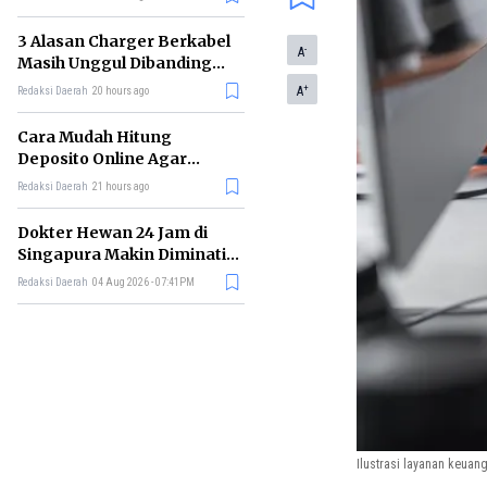
3 Alasan Charger Berkabel
-
A
Masih Unggul Dibanding
Wireless Charging
+
A
Redaksi Daerah
20 hours ago
Cara Mudah Hitung
Deposito Online Agar
Untung dalam Jangka
Redaksi Daerah
21 hours ago
Panjang
Dokter Hewan 24 Jam di
Singapura Makin Diminati,
Ini Alasannya
Redaksi Daerah
04 Aug 2026 - 07:41PM
Ilustrasi layanan keuang