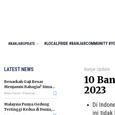
#LOCALPRIDE
#BANJARCOMMUNITY
#Y
#BANJARUPDATE
LATEST NEWS
Banjar Update
10 Ban
Benarkah Gaji Besar
Menjamin Bahagia? Simak
2023
Penjelasan Ilmu Ekonomi
Redaksi Daerah
13 hours ago
Di Indon
Malaysia Punya Gedung
Tertinggi Kedua di Dunia,
ini tida
Ini Daftar Lengkap 2026