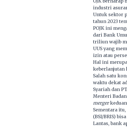
OJK berharap 
industri asura
Untuk sektor 
tahun 2023 te
POJK ini meng
dari Bank Umu
triliun wajib
UUS yang meme
izin atau pers
Hal ini merup
keberlanjutan 
Salah satu ko
waktu dekat a
Syariah dan P
Menteri Badan
merger
keduany
Sementara itu,
(BSI/BRIS) bisa
Lantas, bank a