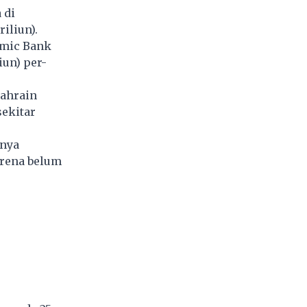
 di
iliun).
amic Bank
iun) per-
Bahrain
sekitar
tnya
arena belum