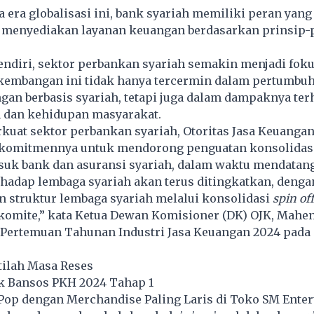
 era globalisasi ini, bank syariah memiliki peran yan
 menyediakan layanan keuangan berdasarkan prinsip-
endiri, sektor perbankan syariah semakin menjadi fok
rkembangan ini tidak hanya tercermin dalam pertumbu
gan berbasis syariah, tetapi juga dalam dampaknya te
dan kehidupan masyarakat.
at sektor perbankan syariah, Otoritas Jasa Keuangan 
komitmennya untuk mendorong penguatan konsolidas
asuk bank dan asuransi syariah, dalam waktu mendatan
hadap lembaga syariah akan terus ditingkatkan, denga
n struktur lembaga syariah melalui konsolidasi
spin of
omite,” kata Ketua Dewan Komisioner (DK) OJK, Mahe
 Pertemuan Tahunan Industri Jasa Keuangan 2024 pada 
stilah Masa Reses
k Bansos PKH 2024 Tahap 1
-Pop dengan Merchandise Paling Laris di Toko SM Ente