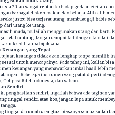
tung, Bukan untuk Utang
 usia 20-an sangat rentan terhadap godaan cicilan dan
engan berbagai diskon makan dan belanja. Alih-alih m
reka justru bisa terjerat utang, membuat gaji habis se
p dari utang ke utang.
 masih muda, mulailah menggunakan utang dan kartu k
gar lebih untung. Jangan sampai kehilangan kendali da
artu kredit tanpa bijaksana.
uk Keuangan yang Tepat
tujuan keuangan tidak akan lengkap tanpa memilih i
sesuai untuk mencapainya. Pada tahap ini, kalian bis
rumen keuangan yang menawarkan imbal hasil lebih m
tabungan. Beberapa instrumen yang patut dipertimban
a, Obligasi Ritel Indonesia, dan saham.
han Sendiri
ki penghasilan sendiri, ingatlah bahwa ada
tagihan
yan
yang tinggal sendiri atau kos, jangan lupa untuk memba
 tangga.
ng tinggal di rumah orangtua, biasanya semua sudah be