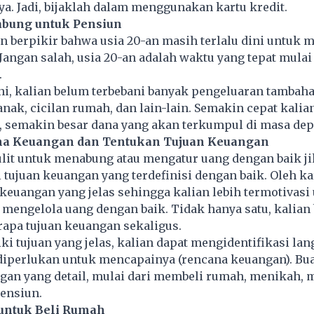
ya. Jadi, bijaklah dalam menggunakan kartu kredit.
abung untuk Pensiun
 berpikir bahwa usia 20-an masih terlalu dini untuk 
Jangan salah, usia 20-an adalah waktu yang tepat mul
.
 ini, kalian belum terbebani banyak pengeluaran tambaha
anak, cicilan rumah, dan lain-lain. Semakin cepat kal
, semakin besar dana yang akan terkumpul di masa dep
ana Keuangan dan Tentukan Tujuan Keuangan
lit untuk menabung atau mengatur uang dengan baik ji
 tujuan keuangan yang terdefinisi dengan baik. Oleh kar
 keuangan yang jelas sehingga kalian lebih termotivasi
engelola uang dengan baik. Tidak hanya satu, kalian 
rapa tujuan keuangan sekaligus.
ki tujuan yang jelas, kalian dapat mengidentifikasi la
diperlukan untuk mencapainya (rencana keuangan). Bua
gan yang detail, mulai dari membeli rumah, menikah, 
ensiun.
untuk Beli Rumah