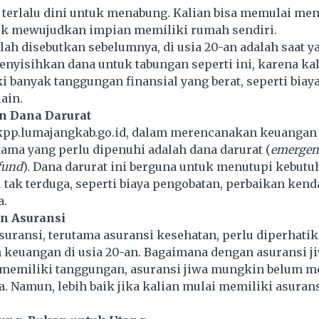
 terlalu dini untuk menabung. Kalian bisa memulai
men
tuk mewujudkan impian memiliki rumah sendiri.
elah disebutkan sebelumnya, di usia 20-an adalah saat y
nyisihkan dana untuk tabungan seperti ini, karena ka
 banyak tanggungan finansial yang berat, seperti biay
ain.
n Dana Darurat
dkpp.lumajangkab.go.id, dalam merencanakan keuangan d
utama yang perlu dipenuhi adalah dana darurat (
emergen
fund
). Dana darurat ini berguna untuk menutupi kebutu
tak terduga, seperti biaya pengobatan, perbaikan kend
a.
n Asuransi
uransi, terutama asuransi kesehatan, perlu diperhati
keuangan di usia 20-an. Bagaimana dengan asuransi ji
m memiliki tanggungan, asuransi jiwa mungkin belum m
a. Namun, lebih baik jika kalian mulai memiliki asurans