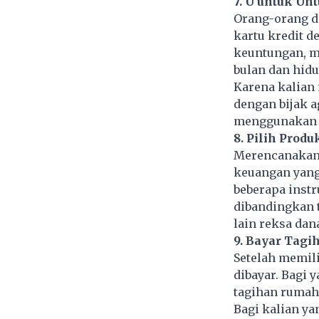
7. U untuk Un
Orang-orang di
kartu kredit d
keuntungan, me
bulan dan hidu
Karena kalian
dengan bijak a
menggunakan k
8. Pilih Prod
Merencanakan 
keuangan yang 
beberapa inst
dibandingkan 
lain reksa dan
9. Bayar Tagi
Setelah memili
dibayar. Bagi 
tagihan rumah
Bagi kalian ya