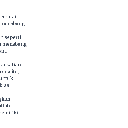
memulai
ai menabung
n seperti
ian menabung
an.
ka kalian
ena itu,
 untuk
bisa
ngkah-
tlah
memiliki