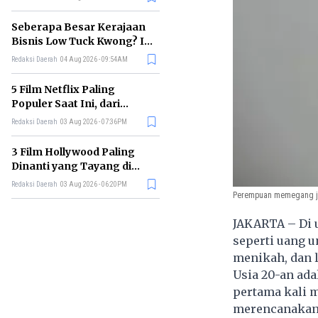
Membelinya
Seberapa Besar Kerajaan
Bisnis Low Tuck Kwong? Ini
Pohon Usaha Pemilik BYAN
Redaksi Daerah
04 Aug 2026 - 09:54AM
5 Film Netflix Paling
Populer Saat Ini, dari
Thriller hingga Drama Seru
Redaksi Daerah
03 Aug 2026 - 07:36PM
3 Film Hollywood Paling
Dinanti yang Tayang di
Bioskop Agustus 2026
Redaksi Daerah
03 Aug 2026 - 06:20PM
Perempuan memegang ja
JAKARTA – Di 
seperti uang 
menikah, dan l
Usia 20-an ada
pertama kali m
merencanakan 