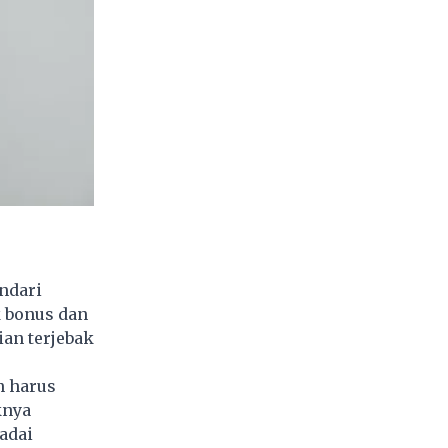
indari
 bonus dan
an terjebak
n harus
knya
adai