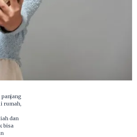
 panjang
i rumah,
liah dan
k bisa
an