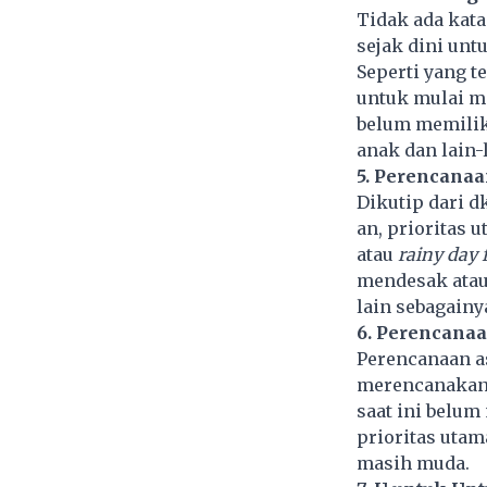
Tidak ada kata
sejak dini un
Seperti yang t
untuk mulai me
belum memiliki
anak dan lain-l
5. Perencanaa
Dikutip dari 
an, prioritas 
atau
rainy day 
mendesak atau 
lain sebagainy
6. Perencanaa
Perencanaan as
merencanakan 
saat ini belu
prioritas utam
masih muda.