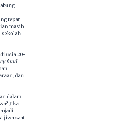
abung
ang tepat
lian masih
a sekolah
i usia 20-
cy fund
han
araan, dan
kan dalam
wa? Jika
enjadi
i jiwa saat