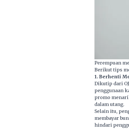
Perempuan mem
Berikut tips m
1. Berhenti M
Dikutip dari O
penggunaan ka
promo menarik
dalam utang.
Selain itu, pe
membayar bunga
hindari pengg