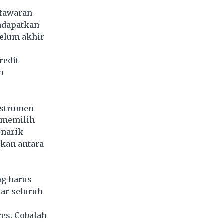
 tawaran
endapatkan
belum akhir
redit
n
nstrumen
a memilih
enarik
gkan antara
g harus
yar seluruh
res. Cobalah