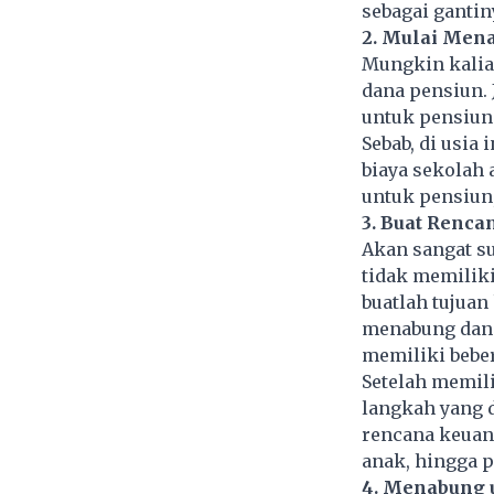
sebagai gantin
2. Mulai Men
Mungkin kalian
dana pensiun. 
untuk pensiun
Sebab, di usia
biaya sekolah 
untuk pensiun
3. Buat Renc
Akan sangat su
tidak memiliki
buatlah tujuan
menabung dan m
memiliki bebe
Setelah memili
langkah yang 
rencana keuan
anak, hingga p
4. Menabung 