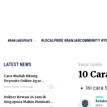
#LOCALPRIDE
#BANJARCOMMUNITY
#Y
#BANJARUPDATE
LATEST NEWS
Banjar Update
10 Car
Cara Mudah Hitung
Deposito Online Agar
Untung dalam Jangka
Ini cara
Redaksi Daerah
16 hours ago
Panjang
Dokter Hewan 24 Jam di
Redaksi
Singapura Makin Diminati,
Author
Ini Alasannya