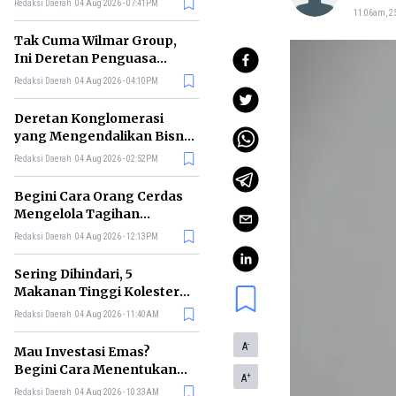
Redaksi Daerah
04 Aug 2026 - 07:41PM
11:06am, 2
Tak Cuma Wilmar Group,
Ini Deretan Penguasa
Bisnis Beras di Indonesia
Redaksi Daerah
04 Aug 2026 - 04:10PM
Deretan Konglomerasi
yang Mengendalikan Bisnis
Media Nasional, Siapa Saja?
Redaksi Daerah
04 Aug 2026 - 02:52PM
Begini Cara Orang Cerdas
Mengelola Tagihan
Bulanan agar Bebas Telat
Redaksi Daerah
04 Aug 2026 - 12:13PM
Bayar
Sering Dihindari, 5
Makanan Tinggi Kolesterol
Ini Ternyata Menyehatkan
Redaksi Daerah
04 Aug 2026 - 11:40AM
Tubuh
-
A
Mau Investasi Emas?
Begini Cara Menentukan
+
A
Waktu Terbaik untuk
Redaksi Daerah
04 Aug 2026 - 10:33AM