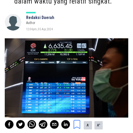
dalam waktu yang relatif singkat.
Redaksi Daerah
Author
12:04pm, 05 Apr, 2024
-
+
A
A