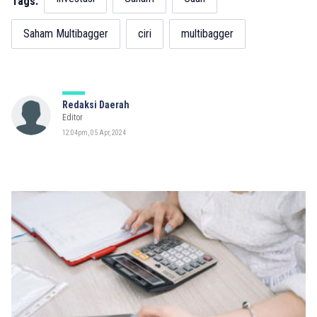
Tags:
Saham Multibagger
ciri
multibagger
Redaksi Daerah
Editor
12:04pm, 05 Apr, 2024