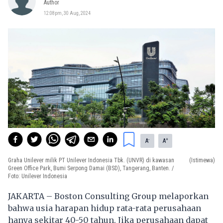
Author
12:08pm, 30 Aug, 2024
-
+
A
A
Graha Unilever milik PT Unilever Indonesia Tbk. (UNVR) di kawasan
(Istimewa)
Green Office Park, Bumi Serpong Damai (BSD), Tangerang, Banten. /
Foto: Unilever Indonesia
JAKARTA – Boston Consulting Group melaporkan
bahwa usia harapan hidup rata-rata perusahaan
hanya sekitar 40-50 tahun. Jika perusahaan dapat