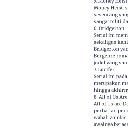
5. Money Heist
Money Heist s
seseorang yan
sangat teliti 
6. Bridgerton
Serial ini mem
sekaligus keh
Bridgerton ya
Bergenre roman
judul yang sam
7. Lucifer
Serial ini pad
merupakan ma
hingga akhirn
8. All of Us Ar
All of Us are 
perhatian peno
wabah zombie 
awalnya berasa