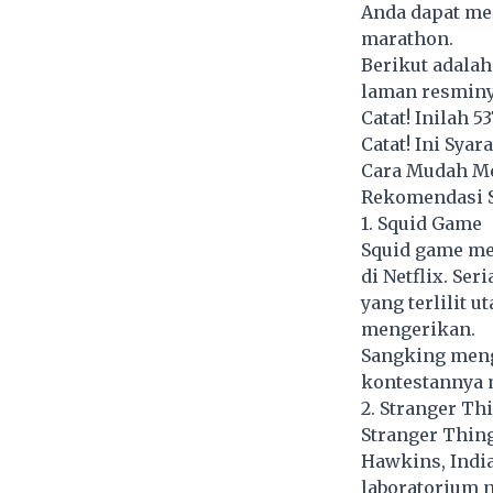
Anda dapat men
marathon.
Berikut adalah
laman resminy
Catat! Inilah 5
Catat! Ini Sya
Cara Mudah Me
Rekomendasi S
1. Squid Game
Squid game me
di Netflix. Se
yang terlilit 
mengerikan.
Sangking meng
kontestannya 
2. Stranger Th
Stranger Thing
Hawkins, India
laboratorium n