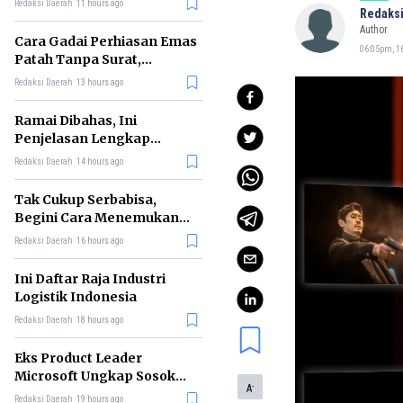
Redaksi Daerah
11 hours ago
Redaksi
Author
Cara Gadai Perhiasan Emas
06:05pm, 16
Patah Tanpa Surat,
Ternyata Tetap Bisa!
Redaksi Daerah
13 hours ago
Ramai Dibahas, Ini
Penjelasan Lengkap
tentang Konsep Kabinet
Redaksi Daerah
14 hours ago
Bayangan
Tak Cukup Serbabisa,
Begini Cara Menemukan
'Spike' agar CV Dilirik HR
Redaksi Daerah
16 hours ago
Ini Daftar Raja Industri
Logistik Indonesia
Redaksi Daerah
18 hours ago
Eks Product Leader
Microsoft Ungkap Sosok
-
A
yang Paling Cocok
Redaksi Daerah
19 hours ago