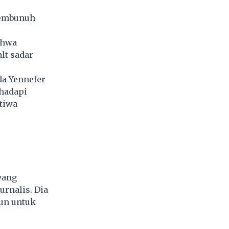
 pembunuh
ahwa
lt sadar
da Yennefer
ghadapi
stiwa
yang
urnalis. Dia
iun untuk