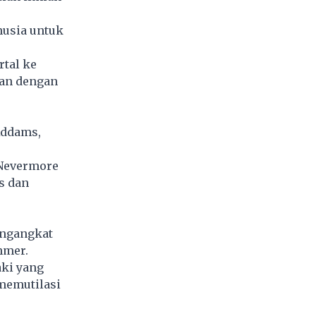
nusia untuk
rtal ke
gan dengan
Addams,
 Nevermore
s dan
engangkat
hmer.
aki yang
memutilasi