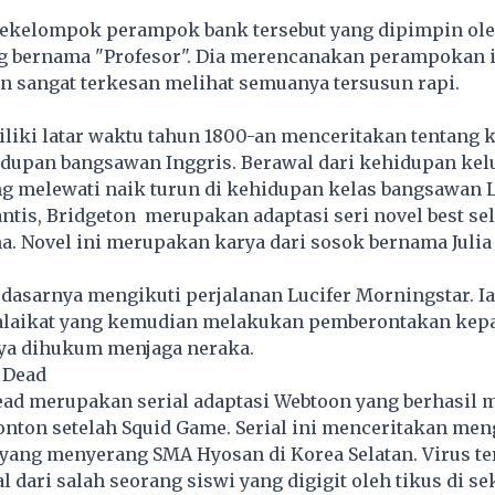
ekelompok perampok bank tersebut yang dipimpin ol
g bernama "Profesor". Dia merencanakan perampokan 
dan sangat terkesan melihat semuanya tersusun rapi.
iliki latar waktu tahun 1800-an menceritakan tentang k
idupan bangsawan Inggris. Berawal dari kehidupan kel
ng melewati naik turun di kehidupan kelas bangsawan 
tis, Bridgeton merupakan adaptasi seri novel best se
a. Novel ini merupakan karya dari sosok bernama Julia
a dasarnya mengikuti perjalanan Lucifer Morningstar. Ia
laikat yang kemudian melakukan pemberontakan kep
ya dihukum menjaga neraka.
e Dead
Dead merupakan serial adaptasi Webtoon yang berhasil 
nton setelah Squid Game. Serial ini menceritakan men
yang menyerang SMA Hyosan di Korea Selatan. Virus te
l dari salah seorang siswi yang digigit oleh tikus di se