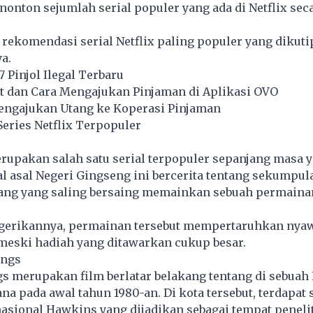
onton sejumlah serial populer yang ada di Netflix sec
 rekomendasi serial Netflix paling populer yang dikuti
a.
37 Pinjol Ilegal Terbaru
rat dan Cara Mengajukan Pinjaman di Aplikasi OVO
ngajukan Utang ke Koperasi Pinjaman
eries Netflix Terpopuler
rupakan salah satu serial terpopuler sepanjang masa 
rial asal Negeri Gingseng ini bercerita tentang sekumpu
utang yang saling bersaing memainkan sebuah permaina
erikannya, permainan tersebut mempertaruhkan nya
meski hadiah yang ditawarkan cukup besar.
ings
s merupakan film berlatar belakang tentang di sebuah
na pada awal tahun 1980-an. Di kota tersebut, terdapat
asional Hawkins yang dijadikan sebagai tempat peneli