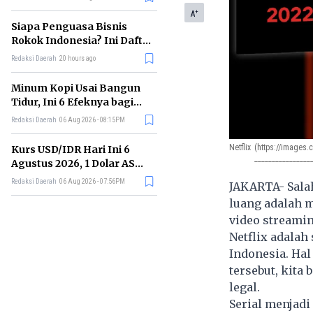
Memimpin di Era AI
+
A
Siapa Penguasa Bisnis
Rokok Indonesia? Ini Daftar
Perusahaan Terbesarnya
Redaksi Daerah
20 hours ago
Minum Kopi Usai Bangun
Tidur, Ini 6 Efeknya bagi
Kesehatan Tubuh
Redaksi Daerah
06 Aug 2026 - 08:15PM
Netflix
(https://images
Kurs USD/IDR Hari Ini 6
________________
Agustus 2026, 1 Dolar AS
Kini Berapa Rupiah?
Redaksi Daerah
06 Aug 2026 - 07:56PM
JAKARTA- Salah
luang adalah m
video streaming
Netflix adalah
Indonesia. Hal
tersebut, kita
legal.
Serial menjadi