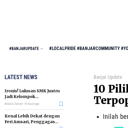
#LOCALPRIDE
#BANJARCOMMUNITY
#Y
#BANJARUPDATE
LATEST NEWS
Banjar Update
10 Pil
Ironis! Lulusan SMK Justru
Jadi Kelompok
Terpo
Pengangguran Terbanyak
Redaksi Daerah
10 hours ago
di RI
Inilah b
Kenal Lebih Dekat dengan
Feri Amsari, Penggagas
Kabinet Bayangan