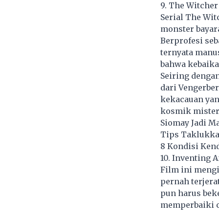
9. The Witcher
Serial The Wit
monster bayara
Berprofesi seb
ternyata manus
bahwa kebaikan
Seiring denga
dari Vengerber
kekacauan yang
kosmik mister
Siomay Jadi M
Tips Taklukka
8 Kondisi Ken
10. Inventing 
Film ini mengi
pernah terjera
pun harus beke
memperbaiki c