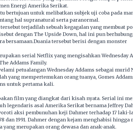
men Energi Amerika Serikat.
tu bertujuan untuk melibatkan subjek uji coba pada ma
tang hal supranatural serta paranormal.
 tersebut terjadilah sebuah kegagalan yang membuat po
disebut dengan The Upside Down, hal ini pun berhubun
ra bersamaan.Duania tersebut berisi dengan monster
upakan serial Netflix yang mengisahkan Wednesday 
 The Addams Family.
nyelami petualangan Wednesday Addams sebagai murid
lah yang mempertemukan orang tuanya, Gomes Addam
ms untuk pertama kali.
an film yang diangkat dari kisah nyata. Serial ini m
h legendaris asal Amerika Serikat bernama Jeffrey Da
yoroti aksi pembunuhan keji Dahmer terhadap 17 laki-l
1978 dan 1991. Dahmer dengan kejam menghabisi hingga 
a yang merupakan orang dewasa dan anak-anak.