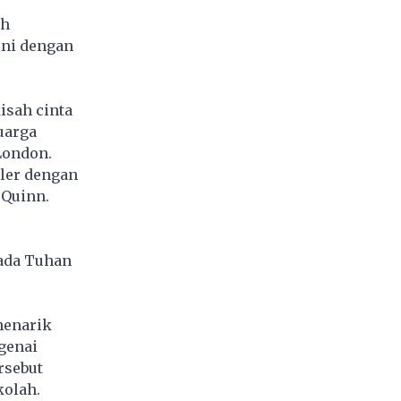
eh
ini dengan
isah cinta
uarga
London.
ller dengan
 Quinn.
ada Tuhan
menarik
genai
rsebut
kolah.