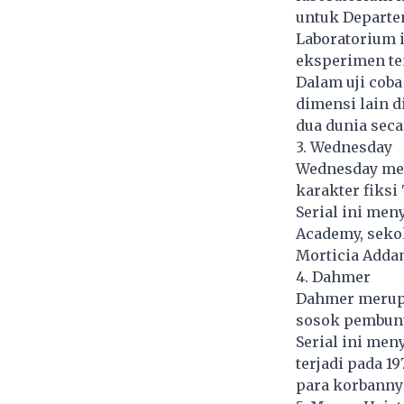
untuk Departe
Laboratorium i
eksperimen ten
Dalam uji coba
dimensi lain 
dua dunia seca
3. Wednesday
Wednesday mer
karakter fiksi
Serial ini me
Academy, seko
Morticia Adda
4. Dahmer
Dahmer merupak
sosok pembunu
Serial ini men
terjadi pada 
para korbanny