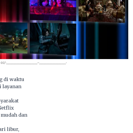
-_____________________--__________________-
g di waktu
i layanan
syarakat
etflix
n mudah dan
i libur,