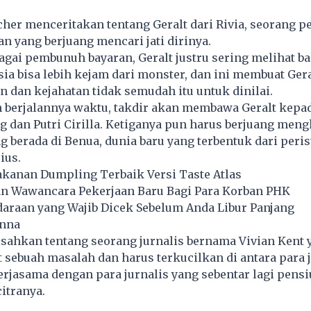
cher menceritakan tentang Geralt dari Rivia, seorang
n yang berjuang mencari jati dirinya.
agai pembunuh bayaran, Geralt justru sering melihat b
ia bisa lebih kejam dari monster, dan ini membuat Gera
 dan kejahatan tidak semudah itu untuk dinilai.
n berjalannya waktu, takdir akan membawa Geralt kepa
g dan Putri Cirilla. Ketiganya pun harus berjuang men
 berada di Benua, dunia baru yang terbentuk dari peri
ius.
akanan Dumpling Terbaik Versi Taste Atlas
n Wawancara Pekerjaan Baru Bagi Para Korban PHK
daraan yang Wajib Dicek Sebelum Anda Libur Panjang
Anna
sahkan tentang seorang jurnalis bernama Vivian Kent 
t sebuah masalah dan harus terkucilkan di antara para j
rjasama dengan para jurnalis yang sebentar lagi pens
itranya.