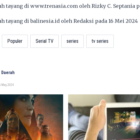
lah tayang di
www.trenasia.com
oleh Rizky C. Septania p
lah tayang di
balinesia.id
oleh Redaksi pada 16 Mei 202
Populer
Serial TV
series
tv series
 Daerah
 May, 2024