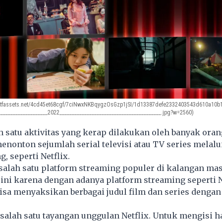
.ctfassets.net/4cd45et68cgf/7ciNwxNKBqygzOsGzp1jSI/1d13387defe2332403543d610a10b1cc/
____________________2022_________________________________________.jpg?w=2560)
 satu aktivitas yang kerap dilakukan oleh banyak oran
enonton sejumlah serial televisi atau TV series melalu
, seperti Netflix.
 salah satu platform streaming populer di kalangan ma
 ini karena dengan adanya platform streaming seperti N
 bisa menyaksikan berbagai judul film dan series denga
 salah satu tayangan unggulan Netflix. Untuk mengisi har