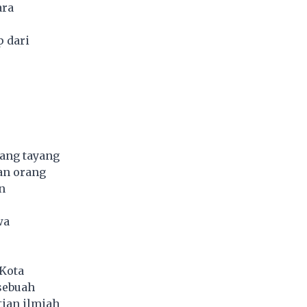
ara
p dari
yang tayang
lan orang
n
wa
 Kota
 sebuah
tian ilmiah