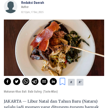
Redaksi Daerah
Author
02:12pm, 17 Dec, 2025
-
+
A
A
Makanan Khas Bali: Babi Guling
(Taste Atlas)
JAKARTA — Libur Natal dan Tahun Baru (Nataru)
selalu jadi momen yang ditunggu-tunggu banyak