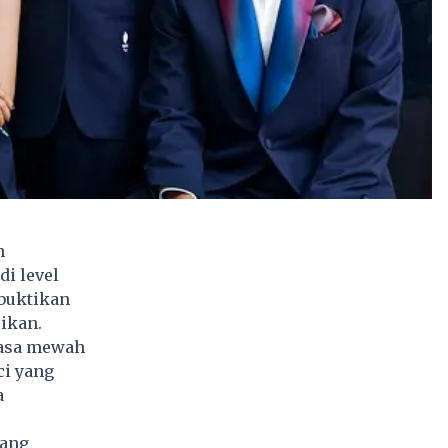
n
i level
uktikan
ikan.
sasa mewah
ci yang
a
yang