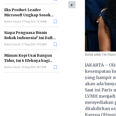
+
A
Eks Product Leader
Microsoft Ungkap Sosok
yang Paling Cocok
Redaksi Daerah
07 Aug 2026 - 10:44AM
Memimpin di Era AI
Siapa Penguasa Bisnis
Rokok Indonesia? Ini Daftar
Perusahaan Terbesarnya
Redaksi Daerah
07 Aug 2026 - 09:25AM
Berluti untuk Tim Pranci
Minum Kopi Usai Bangun
Tidur, Ini 6 Efeknya bagi
JAKARTA – Oli
Kesehatan Tubuh
Redaksi Daerah
06 Aug 2026 - 08:15PM
kesempatan ba
yang hampir m
akan ada banya
Saat ini Pari
LVMH menjadi 
menyediakan pe
ditakdirkan u
Karena Olimpi