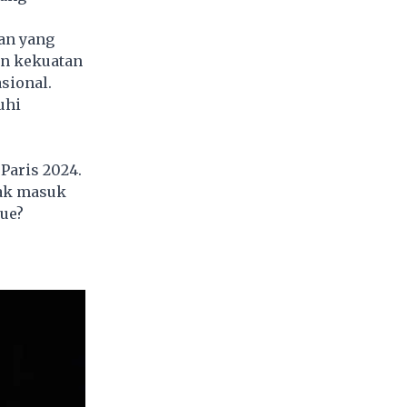
an yang
an kekuatan
sional.
uhi
Paris 2024.
dak masuk
gue?