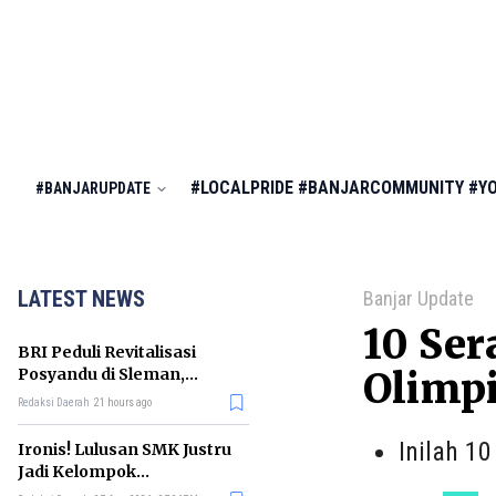
#LOCALPRIDE
#BANJARCOMMUNITY
#Y
#BANJARUPDATE
LATEST NEWS
Banjar Update
10 Ser
BRI Peduli Revitalisasi
Posyandu di Sleman,
Olimpi
Dorong Penurunan
Redaksi Daerah
21 hours ago
Stunting
Inilah 1
Ironis! Lulusan SMK Justru
Jadi Kelompok
Pengangguran Terbanyak