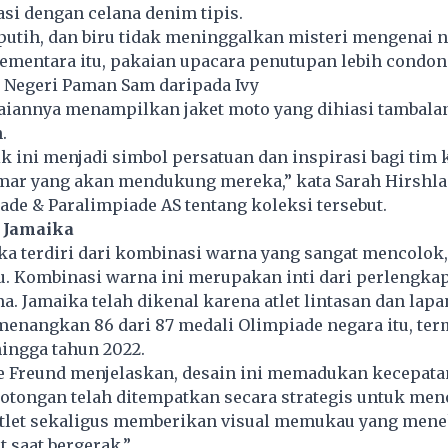
asi dengan celana denim tipis.
utih, dan biru tidak meninggalkan misteri mengenai n
Sementara itu, pakaian upacara penutupan lebih condon
n Negeri Paman Sam daripada Ivy
aiannya menampilkan jaket moto yang dihiasi tambala
.
k ini menjadi simbol persatuan dan inspirasi bagi tim
mar yang akan mendukung mereka,” kata Sarah Hirshla
de & Paralimpiade AS tentang koleksi tersebut.
 Jamaika
a terdiri dari kombinasi warna yang sangat mencolok,
u. Kombinasi warna ini merupakan inti dari perlengka
. Jamaika telah dikenal karena atlet lintasan dan lap
menangkan 86 dari 87 medali Olimpiade negara itu, te
ingga tahun 2022.
 Freund menjelaskan, desain ini memadukan kecepata
potongan telah ditempatkan secara strategis untuk men
atlet sekaligus memberikan visual memukau yang men
t saat bergerak.”