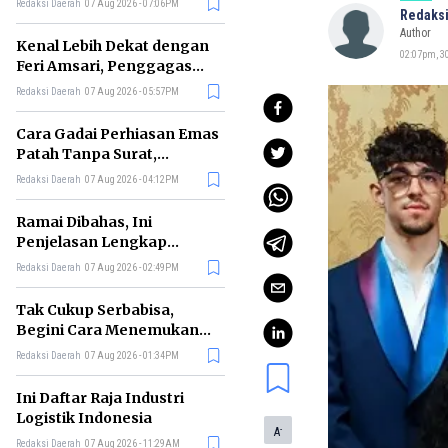
Redaksi Daerah
07 Aug 2026 - 07:06PM
Redaksi
di RI
Author
Kenal Lebih Dekat dengan
02:07pm, 30
Feri Amsari, Penggagas
Kabinet Bayangan
Redaksi Daerah
07 Aug 2026 - 05:57PM
Cara Gadai Perhiasan Emas
Patah Tanpa Surat,
Ternyata Tetap Bisa!
Redaksi Daerah
07 Aug 2026 - 04:12PM
Ramai Dibahas, Ini
Penjelasan Lengkap
tentang Konsep Kabinet
Redaksi Daerah
07 Aug 2026 - 02:49PM
Bayangan
Tak Cukup Serbabisa,
Begini Cara Menemukan
'Spike' agar CV Dilirik HR
Redaksi Daerah
07 Aug 2026 - 01:34PM
Ini Daftar Raja Industri
Logistik Indonesia
-
A
Redaksi Daerah
07 Aug 2026 - 11:29AM