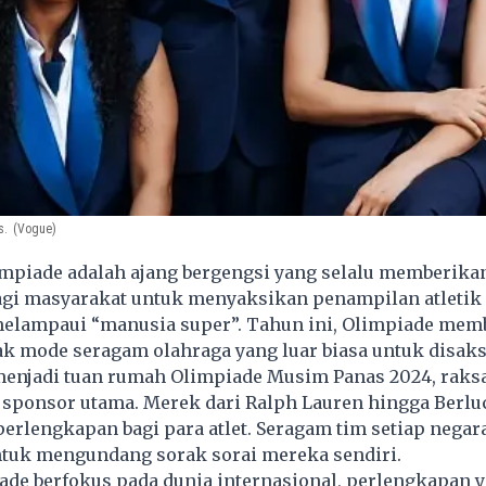
s.
(Vogue)
mpiade adalah ajang bergengsi yang selalu memberika
gi masyarakat untuk menyaksikan penampilan atletik d
elampaui “manusia super”. Tahun ini,
Olimpiade
memb
k mode seragam olahraga yang luar biasa untuk disaks
s menjadi tuan rumah Olimpiade Musim Panas 2024, rak
sponsor utama. Merek dari Ralph Lauren hingga Berlu
rlengkapan bagi para atlet. Seragam tim setiap negar
ntuk mengundang sorak sorai mereka sendiri.
ade berfokus pada dunia internasional, perlengkapan 