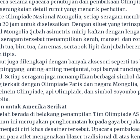
era selama upacara penutupan dan pembukaan Olimp
erangkaian detail rumit yang menarik perhatian.
e Olimpiade Nasional Mongolia, setiap seragam mem
a 20 jam untuk diselesaikan. Dengan siluet yang terinsp
al Mongolia (jubah asimetris mirip kaftan dengan leng
seragam tersebut menampilkan kerah, manset, dan ro
 tua, biru tua, dan emas, serta rok lipit dan jubah bere
 tipis.
ut juga dilengkapi dengan banyak aksesori seperti tas
 pinggang, anting-anting menjuntai, topi buryat runcing
al. Setiap seragam juga menampilkan berbagai simbol d
terkait dengan Olimpiade Paris dan negara Mongolia, 
 cincin Olimpiade, api Olimpiade, dan simbol Soyombo 
lia.
en untuk Amerika Serikat
elah berada di belakang penampilan Tim Olimpiade AS 
hun ini merupakan penghormatan kepada gaya berpaka
menjadi ciri khas desainer tersebut. Upacara pembuka
 para atlet mengenakan blazer tradisional di atas ke