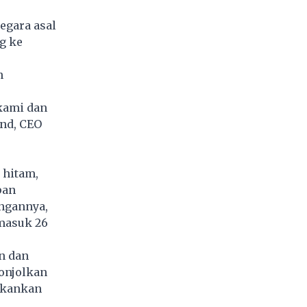
egara asal
g ke
n
 kami dan
nd, CEO
 hitam,
pan
angannya,
rmasuk 26
n dan
onjolkan
ekankan