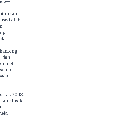
iade—
butuhkan
irasi oleh
an
mpi
nda
 kantong
, dan
an motif
seperti
pada
sejak 2008.
ian klasik
an
meja