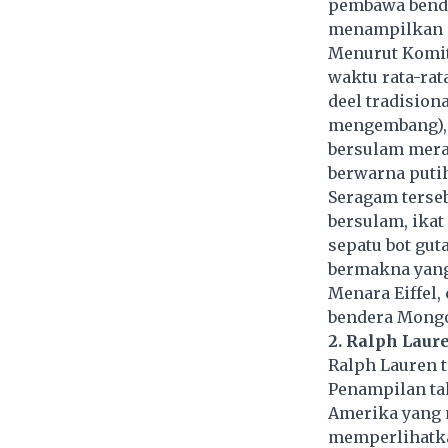
pembawa bend
menampilkan s
Menurut Komit
waktu rata-rat
deel tradision
mengembang), 
bersulam merah
berwarna putih
Seragam terseb
bersulam, ikat
sepatu bot gut
bermakna yang 
Menara Eiffel,
bendera Mongo
2. Ralph Laur
Ralph Lauren t
Penampilan ta
Amerika yang 
memperlihatkan