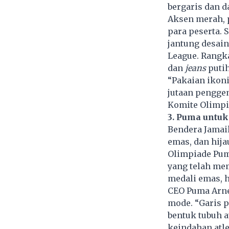
bergaris dan d
Aksen merah, p
para peserta. 
jantung desai
League. Rangk
dan
jeans
putih
“Pakaian ikoni
jutaan pengge
Komite Olimpia
3. Puma untuk
Bendera Jamaik
emas, dan hija
Olimpiade Puma
yang telah me
medali emas, h
CEO Puma Arne
mode. “Garis 
bentuk tubuh 
keindahan atle