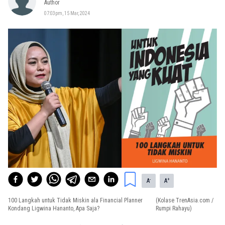
Author
07:03pm, 15 Mar, 2024
-
+
A
A
100 Langkah untuk Tidak Miskin ala Financial Planner
(Kolase TrenAsia.com /
Kondang Ligwina Hananto, Apa Saja?
Rumpi Rahayu)