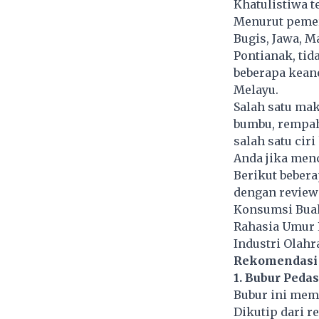
Khatulistiwa t
Menurut pemer
Bugis, Jawa, 
Pontianak, ti
beberapa kean
Melayu.
Salah satu ma
bumbu, rempah
salah satu cir
Anda jika men
Berikut beber
dengan review
Konsumsi Buah
Rahasia Umur 
Industri Olah
Rekomendasi 
1. Bubur Peda
Bubur ini memil
Dikutip dari r