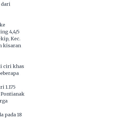
 dari
 ke
ing 4,4/5
kip, Kec.
n kisaran
i ciri khas
beberapa
i 1.175
. Pontianak
arga
da pada 18