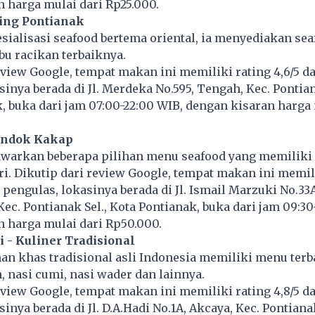
 harga mulai dari Rp25.000.
ting Pontianak
sialisasi seafood bertema oriental, ia menyediakan se
bu racikan terbaiknya.
eview Google, tempat makan ini memiliki rating 4,6/5 da
sinya berada di Jl. Merdeka No.595, Tengah, Kec. Pontia
, buka dari jam 07:00-22:00 WIB, dengan kisaran harga 
Pondok Kakap
awarkan beberapa pilihan menu seafood yang memiliki 
i. Dikutip dari review Google, tempat makan ini memil
6 pengulas, lokasinya berada di Jl. Ismail Marzuki No.33
Kec. Pontianak Sel., Kota Pontianak, buka dari jam 09:30
 harga mulai dari Rp50.000.
i - Kuliner Tradisional
n khas tradisional asli Indonesia memiliki menu terb
h, nasi cumi, nasi wader dan lainnya.
eview Google, tempat makan ini memiliki rating 4,8/5 da
inya berada di Jl. D.A.Hadi No.1A, Akcaya, Kec. Pontianak