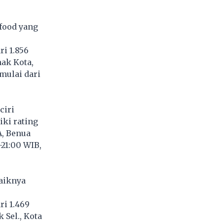
afood yang
ri 1.856
nak Kota,
mulai dari
ciri
iki rating
A, Benua
-21:00 WIB,
aiknya
ri 1.469
 Sel., Kota