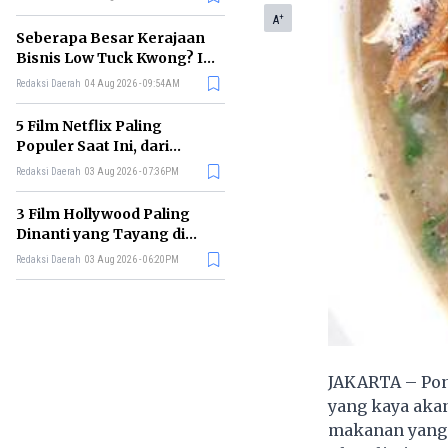
Membelinya
+
A
Seberapa Besar Kerajaan
Bisnis Low Tuck Kwong? Ini
Pohon Usaha Pemilik BYAN
Redaksi Daerah
04 Aug 2026 - 09:54AM
5 Film Netflix Paling
Populer Saat Ini, dari
Thriller hingga Drama Seru
Redaksi Daerah
03 Aug 2026 - 07:36PM
3 Film Hollywood Paling
Dinanti yang Tayang di
Bioskop Agustus 2026
Redaksi Daerah
03 Aug 2026 - 06:20PM
JAKARTA – Pont
yang kaya akan
makanan yang k