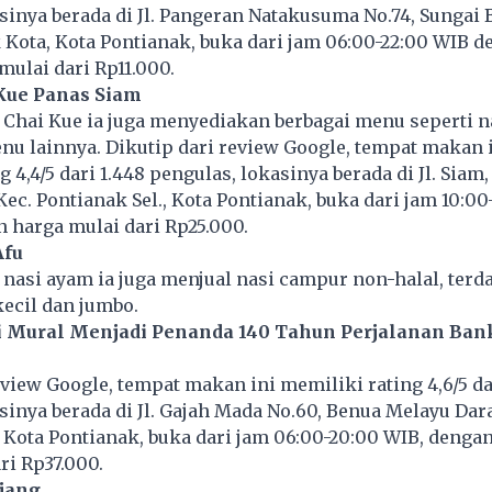
sinya berada di Jl. Pangeran Natakusuma No.74, Sungai
 Kota, Kota Pontianak, buka dari jam 06:00-22:00 WIB 
mulai dari Rp11.000.
 Kue Panas Siam
 Chai Kue ia juga menyediakan berbagai menu seperti n
u lainnya. Dikutip dari review Google, tempat makan 
 4,4/5 dari 1.448 pengulas, lokasinya berada di Jl. Siam
Kec. Pontianak Sel., Kota Pontianak, buka dari jam 10:00
 harga mulai dari Rp25.000.
Afu
 nasi ayam ia juga menjual nasi campur non-halal, terda
kecil dan jumbo.
i Mural Menjadi Penanda 140 Tahun Perjalanan Ban
eview Google, tempat makan ini memiliki rating 4,6/5 da
sinya berada di Jl. Gajah Mada No.60, Benua Melayu Dara
, Kota Pontianak, buka dari jam 06:00-20:00 WIB, denga
ri Rp37.000.
jang