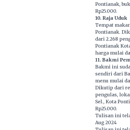
Pontianak, buk
Rp25.000.
10. Raja Uduk
Tempat makan i
Pontianak. Dik
dari 2.268 peng
Pontianak Kota
harga mulai da
11. Bakmi Pe
Bakmi ini suda
sendiri dari B
menu mulai dar
Dikutip dari r
pengulas, loka
Sel., Kota Pon
Rp25.000.
Tulisan ini te
Aug 2024
Tulisan ini te