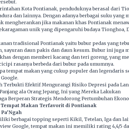
ersebut.
intahan Kota Pontianak, penduduknya berasal dari Ti
Madura dan lainnya. Dengan adanya berbagai suku yang
dak mengherankan jika makanan khas Pontianak mena
ekaragaman unik yang dipengaruhi budaya Tionghoa, D
kanan tradisional
Pontianak
yaitu bubur pedas yang tebu
, sayuran daun pakis dan daun kesum. Bubur ini juga 
i khas dengan memberi kacang dan teri goreng, yang m
cicipi rasanya berbeda dari bubur pada umumnya.
apa tempat makan yang cukup populer dan legendaris s
 Google.
 Terbukti Efektif Mengurangi Risiko Depresi pada Lan
Panjang ala Orang Jepang, Ini yang Mereka Lakukan
raga Berperan Strategis Mendorong Pertumbuhan Ekon
Tempat Makan Terfavorit di Pontianak
s Pa’Ngah
iki berbagai topping seperti Kikil, Tetelan, Iga dan la
eview Google, tempat makan ini memiliki rating 4,4/5 da