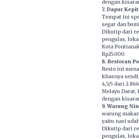
dengan kisaran
7. Dapur Kepi
Tempat ini spe
segar dan bum
Dikutip dari r
pengulas, loka
Kota Pontianak
Rp25.000.
8. Restoran 
Resto ini men
khasnya sendir
4,5/5 dari 2.86
Melayu Darat, 
dengan kisaran
9. Warung Nin
warung makana
yaitu nasi uda
Dikutip dari r
pengulas, lokas