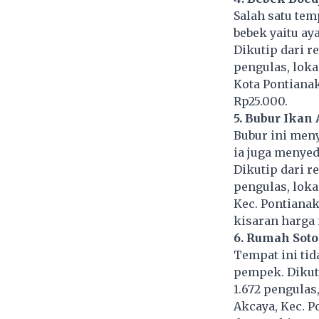
Salah satu tem
bebek yaitu ay
Dikutip dari r
pengulas, lokas
Kota Pontianak
Rp25.000.
5. Bubur Ikan
Bubur ini meny
ia juga menyed
Dikutip dari r
pengulas, loka
Kec. Pontianak
kisaran harga 
6. Rumah Soto
Tempat ini tid
pempek. Dikuti
1.672 pengulas
Akcaya, Kec. P