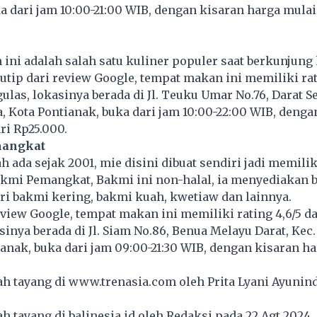
a dari jam 10:00-21:00 WIB, dengan kisaran harga mulai
ni adalah salah satu kuliner populer saat berkunjung
utip dari review Google, tempat makan ini memiliki rat
ulas, lokasinya berada di Jl. Teuku Umar No.76, Darat Se
, Kota Pontianak, buka dari jam 10:00-22:00 WIB, denga
ri Rp25.000.
mangkat
h ada sejak 2001, mie disini dibuat sendiri jadi memilik
akmi Pemangkat, Bakmi ini non-halal, ia menyediakan 
i bakmi kering, bakmi kuah, kwetiaw dan lainnya.
eview Google, tempat makan ini memiliki rating 4,6/5 dar
sinya berada di Jl. Siam No.86, Benua Melayu Darat, Kec
tianak, buka dari jam 09:00-21:30 WIB, dengan kisaran h
lah tayang di
www.trenasia.com
oleh Prita Lyani Ayunin
lah tayang di
balinesia.id
oleh Redaksi pada 22 Agt 2024