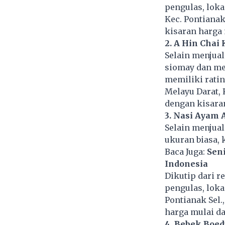
pengulas, loka
Kec. Pontianak
kisaran harga 
2. A Hin Chai
Selain menjual
siomay dan men
memiliki rating
Melayu Darat, 
dengan kisaran
3. Nasi Ayam 
Selain menjual
ukuran biasa, 
Baca Juga:
Sen
Indonesia
Dikutip dari r
pengulas, loka
Pontianak Sel.
harga mulai da
4. Bebek Boed