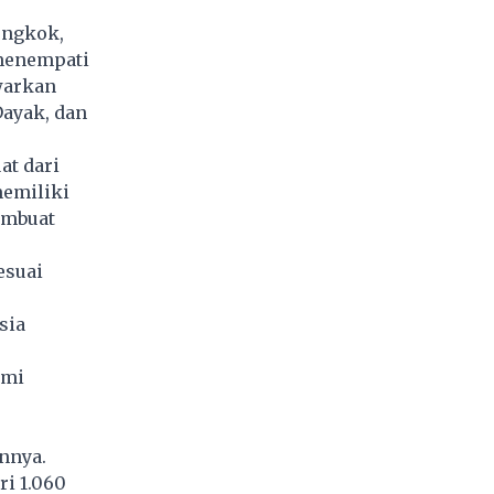
ongkok,
 menempati
warkan
ayak, dan
at dari
memiliki
embuat
esuai
sia
omi
innya.
ri 1.060