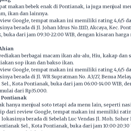
pat makan bebek enak di Pontianak, ia juga menjual me
am, ikan dan lainnya.
eview Google, tempat makan ini memiliki rating 4,6/5 da
inya berada di Jl. Johan Idrus No.111D, Akcaya, Kec. Pont
, buka dari jam 09:30-22:00 WIB, dengan kisaran harga 
 Ahian
ediakan berbagai macam ikan alu-alu, Hiu, kakap dan 
iakan sop ikan dan bakso ikan.
eview Google, tempat makan ini memiliki rating 4,6/5 da
sinya berada di Jl. WR Supratman No. A3/27, Benua Melay
 Sel., Kota Pontianak, buka dari jam 06:00-14:00 WIB, d
mulai dari Rp35.000.
 Pontianak
ak hanya menjual soto tetapi ada menu lain, seperti nas
p dari review Google, tempat makan ini memiliki rating
, lokasinya berada di Sebelah Luc Vendas Jl. Moh. Sohor 
ontianak Sel., Kota Pontianak, buka dari jam 10:00-20:30