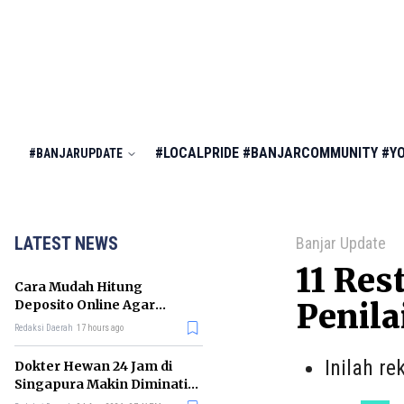
#LOCALPRIDE
#BANJARCOMMUNITY
#Y
#BANJARUPDATE
LATEST NEWS
Banjar Update
11 Res
Cara Mudah Hitung
Deposito Online Agar
Penila
Untung dalam Jangka
Redaksi Daerah
17 hours ago
Panjang
Inilah r
Dokter Hewan 24 Jam di
Singapura Makin Diminati,
Ini Alasannya