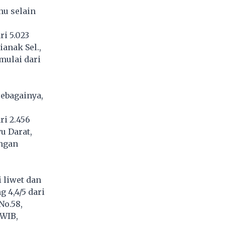
nu selain
ri 5.023
ianak Sel.,
mulai dari
sebagainya,
ri 2.456
u Darat,
engan
i liwet dan
 4,4/5 dari
No.58,
 WIB,