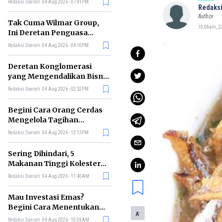
Redaksi Daerah
04 Aug 2026 - 07:41PM
Redaksi
Author
Tak Cuma Wilmar Group,
10:08am, 2
Ini Deretan Penguasa
Bisnis Beras di Indonesia
Redaksi Daerah
04 Aug 2026 - 04:10PM
Deretan Konglomerasi
yang Mengendalikan Bisnis
Media Nasional, Siapa Saja?
Redaksi Daerah
04 Aug 2026 - 02:52PM
Begini Cara Orang Cerdas
Mengelola Tagihan
Bulanan agar Bebas Telat
Redaksi Daerah
04 Aug 2026 - 12:13PM
Bayar
Sering Dihindari, 5
Makanan Tinggi Kolesterol
Ini Ternyata Menyehatkan
Redaksi Daerah
04 Aug 2026 - 11:40AM
Tubuh
Mau Investasi Emas?
Begini Cara Menentukan
-
A
Waktu Terbaik untuk
Redaksi Daerah
04 Aug 2026 - 10:33AM