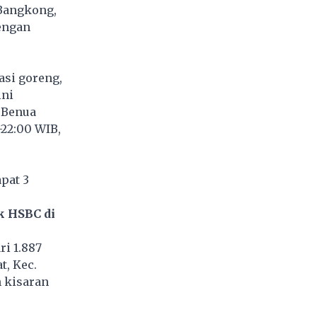
 Bangkong,
dengan
asi goreng,
ini
, Benua
-22:00 WIB,
pat 3
k HSBC di
ri 1.887
t, Kec.
n kisaran