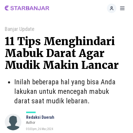
Home
Toggl
Banjar Update
11 Tips Menghindari
Mabuk Darat Agar
Mudik Makin Lancar
Inilah beberapa hal yang bisa Anda
lakukan untuk mencegah mabuk
darat saat mudik lebaran.
Redaksi Daerah
Author
05:03pm, 26 Mar, 2024