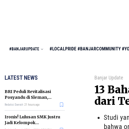
#LOCALPRIDE
#BANJARCOMMUNITY
#Y
#BANJARUPDATE
LATEST NEWS
Banjar Update
13 Ba
BRI Peduli Revitalisasi
Posyandu di Sleman,
dari T
Dorong Penurunan
Redaksi Daerah
21 hours ago
Stunting
Studi ya
Ironis! Lulusan SMK Justru
Jadi Kelompok
bahwa ora
Pengangguran Terbanyak