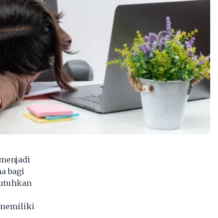
 menjadi
a bagi
butuhkan
 memiliki