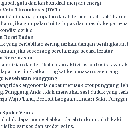
ubah gula dan karbohidrat menjadi energi.
p Vein Thrombosis (DVT)
disi di mana gumpalan darah terbentuk di kaki karena
iam. Jika gumpalan ini terlepas dan masuk ke paru-pa
ondisi serius.
n Berat Badan
k yang berlebihan sering terkait dengan peningkatan 
 bahkan jika seseorang berolahraga secara teratur.
an Kecemasan
sendirian dan terlibat dalam aktivitas berbasis layar aki
dapat meningkatkan tingkat kecemasan seseorang.
u Kesehatan Punggung
ang tidak ergonomis dapat merusak otot punggung, leh
g. Punggung Anda tidak menyukai sesi duduk yang terl
rja Wajib Tahu, Berikut Langkah Hindari Sakit Punggu
n Spider Veins
k duduk dapat menyebabkan darah terkumpul di kaki,
isiko varises dan spider veins.