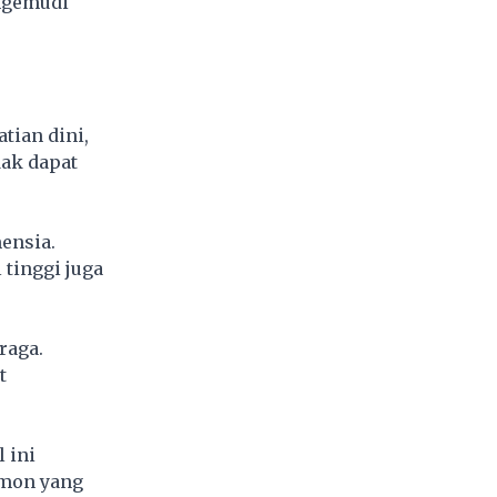
engemudi
tian dini,
dak dapat
ensia.
 tinggi juga
raga.
t
 ini
rmon yang