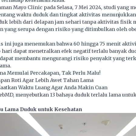
 terhadap kesehatan Anda.
laman Mayo Clinic pada Selasa, 7 Mei 2024, studi yang 
tentang waktu duduk dan tingkat aktivitas menunjukka
duk
lebih dari delapan jam sehari tanpa aktivitas fisik
n yang serupa dengan risiko yang ditimbulkan oleh obe
s ini juga menemukan bahwa 60 hingga 75 menit aktivit
 hari dapat menetralkan efek negatif terlalu banyak du
k dapat membantu mengurangi risiko penyakit yang ter
lama.
ana Memulai Percakapan, Tak Perlu Malu!
pan Roti Agar Lebih Awet Tahan Lama
aatkan Waktu Luang Agar Anda Makin Cuan
WebMD, menyebutkan 13 bahaya duduk terlalu lama untu
lu Lama Duduk untuk Kesehatan