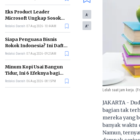
Eks Product Leader
-
A
Microsoft Ungkap Sosok
yang Paling Cocok
+
A
Redaksi Daerah
07 Aug 2026 - 10:44AM
Memimpin di Era AI
Siapa Penguasa Bisnis
Rokok Indonesia? Ini Daftar
Perusahaan Terbesarnya
Redaksi Daerah
07 Aug 2026 - 09:25AM
Minum Kopi Usai Bangun
Tidur, Ini 6 Efeknya bagi
Kesehatan Tubuh
Redaksi Daerah
06 Aug 2026 - 08:15PM
Lelah saat jam kerja. (F
JAKARTA - Dudu
bagian tak ter
mereka yang b
banyak waktu d
Namun, ternya