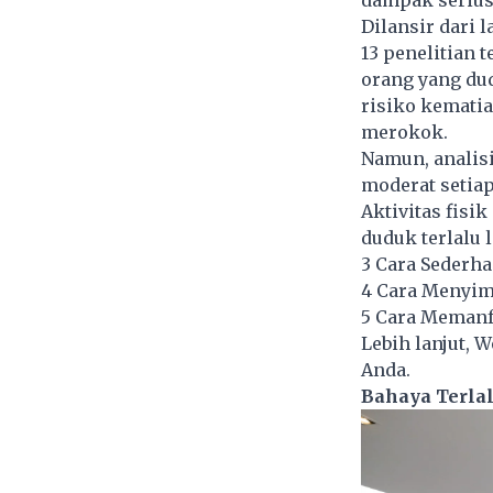
dampak serius
Dilansir dari 
13 penelitian 
orang yang
du
risiko kematia
merokok.
Namun, analisi
moderat setiap
Aktivitas fisi
duduk terlalu 
3 Cara Sederh
4 Cara Menyim
5 Cara Memanf
Lebih lanjut, 
Anda.
Bahaya Terla