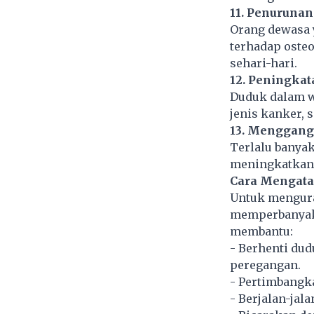
11. Penuruna
Orang dewasa y
terhadap oste
sehari-hari.
12. Peningkat
Duduk dalam w
jenis kanker, 
13. Menggang
Terlalu banyak
meningkatkan 
Cara Mengata
Untuk mengura
memperbanyak 
membantu:
- Berhenti dud
peregangan.
- Pertimbangka
- Berjalan-jal