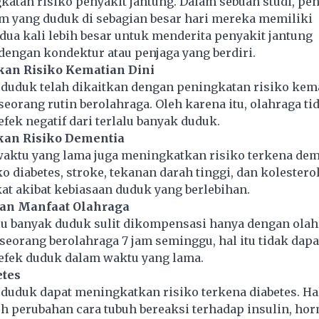
katan risiko penyakit jantung. Dalam sebuah studi, p
 yang duduk di sebagian besar hari mereka memiliki
a kali lebih besar untuk menderita penyakit jantung
engan kondektur atau penjaga yang berdiri.
kan Risiko Kematian Dini
 duduk telah dikaitkan dengan peningkatan risiko kema
seorang rutin berolahraga. Oleh karena itu, olahraga ti
ek negatif dari terlalu banyak duduk.
kan Risiko Dementia
aktu yang lama juga meningkatkan risiko terkena dem
iko diabetes, stroke, tekanan darah tinggi, dan kolesterol
t akibat kebiasaan duduk yang berlebihan.
an Manfaat Olahraga
alu banyak duduk sulit dikompensasi hanya dengan olah
seorang berolahraga 7 jam seminggu, hal itu tidak dapa
fek duduk dalam waktu yang lama.
etes
 duduk dapat meningkatkan risiko terkena diabetes. Hal
h perubahan cara tubuh bereaksi terhadap insulin, ho