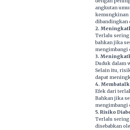
dengan pening
angkutan umum
kemungkinan du
dibandingkan d
2. Meningkat
Terlalu sering
bahkan jika se
mengimbangi ef
3. Meningkat
Duduk dalam w
Selain itu, ris
dapat meningka
4. Membatalk
Efek dari terl
Bahkan jika se
mengimbangi e
5. Risiko Diab
Terlalu sering
disebabkan ole