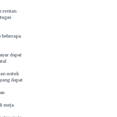
h rentan
tugas
o beberapa
layar dapat
tal
kan untuk
 yang dapat
tau
i meja.