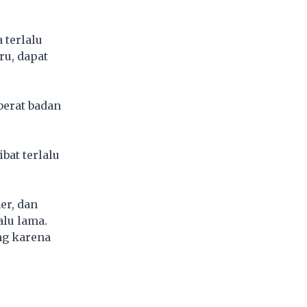
 terlalu
ru, dapat
berat badan
bat terlalu
er, dan
alu lama.
ng karena