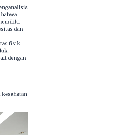
menganalisis
n bahwa
 memiliki
sitas dan
as fisik
duk.
kait dengan
k kesehatan