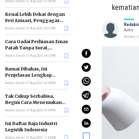
Redaksi Daerah
07 Aug 2026 - 07:06PM
di RI
kematian
Kenal Lebih Dekat dengan
Feri Amsari, Penggagas
Redaksi
Kabinet Bayangan
Redaksi Daerah
07 Aug 2026 - 05:57PM
Author
08:05am, 13
Cara Gadai Perhiasan Emas
Patah Tanpa Surat,
Ternyata Tetap Bisa!
Redaksi Daerah
07 Aug 2026 - 04:12PM
Ramai Dibahas, Ini
Penjelasan Lengkap
tentang Konsep Kabinet
Redaksi Daerah
07 Aug 2026 - 02:49PM
Bayangan
Tak Cukup Serbabisa,
Begini Cara Menemukan
'Spike' agar CV Dilirik HR
Redaksi Daerah
07 Aug 2026 - 01:34PM
Ini Daftar Raja Industri
Logistik Indonesia
Redaksi Daerah
07 Aug 2026 - 11:29AM