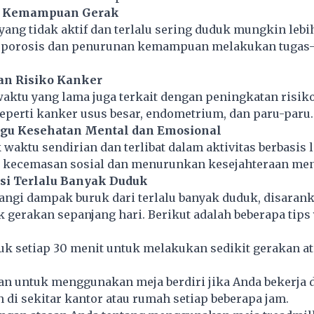
n Kemampuan Gerak
ang tidak aktif dan terlalu sering duduk mungkin lebi
oporosis dan penurunan kemampuan melakukan tugas-
an Risiko Kanker
aktu yang lama juga terkait dengan peningkatan risik
seperti kanker usus besar, endometrium, dan paru-paru.
gu Kesehatan Mental dan Emosional
 waktu sendirian dan terlibat dalam aktivitas berbasis 
kecemasan sosial dan menurunkan kesejahteraan men
si Terlalu Banyak Duduk
ngi dampak buruk dari terlalu banyak duduk, disaran
gerakan sepanjang hari. Berikut adalah beberapa tips
uk setiap 30 menit untuk melakukan sedikit gerakan a
n untuk menggunakan meja berdiri jika Anda bekerja d
an di sekitar kantor atau rumah setiap beberapa jam.