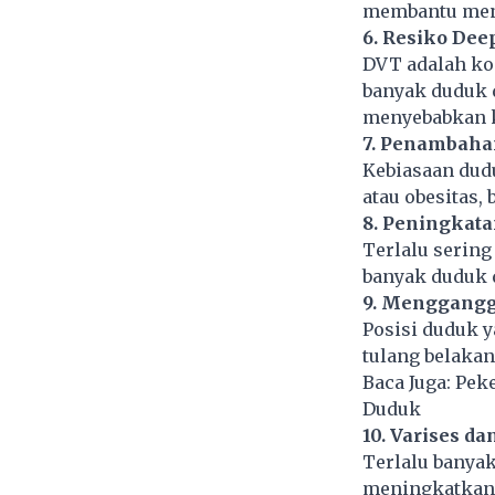
membantu meng
6. Resiko Dee
DVT adalah kon
banyak duduk d
menyebabkan k
7. Penambaha
Kebiasaan dudu
atau obesitas,
8. Peningkat
Terlalu sering 
banyak duduk 
9. Menggangg
Posisi duduk y
tulang belakan
Baca Juga:
Peke
Duduk
10. Varises da
Terlalu banya
meningkatkan r