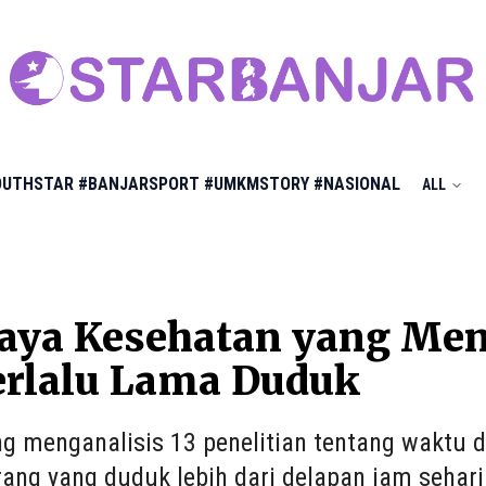
OUTHSTAR
#BANJARSPORT
#UMKMSTORY
#NASIONAL
ALL
haya Kesehatan yang Me
erlalu Lama Duduk
ng menganalisis 13 penelitian tentang waktu 
ng yang duduk lebih dari delapan jam sehari t