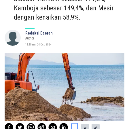
Kamboja sebesar 149,4%, dan Mesir
dengan kenaikan 58,9%.
Redaksi Daerah
Author
11:10am, 04 Oct, 2024
-
+
A
A