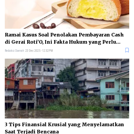
Ramai Kasus Soal Penolakan Pembayaran Cash
di Gerai Roti’O, Ini Fakta Hukum yang Perlu
Diketahui
Redaksi Daerah
23 Dec 2025 - 12:32PM
3 Tips Finansial Krusial yang Menyelamatkan
Saat Terjadi Bencana