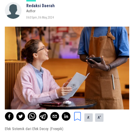
Redaksi Daerah
Author
06:05pm, 06 May, 2024
-
+
A
A
Efek Sistemik dari Efek Decoy
(Freepik)