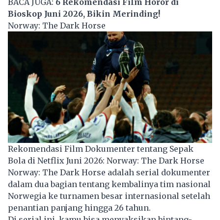
BACA JUGA:
6 Rekomendasi Film Horor di
Bioskop Juni 2026, Bikin Merinding!
Norway: The Dark Horse
Rekomendasi Film Dokumenter tentang Sepak
Bola di Netflix Juni 2026: Norway: The Dark Horse
Norway: The Dark Horse adalah serial dokumenter
dalam dua bagian tentang kembalinya tim nasional
Norwegia ke turnamen besar internasional setelah
penantian panjang hingga 26 tahun.
Di serial ini, kamu bisa menyaksikan bintang-