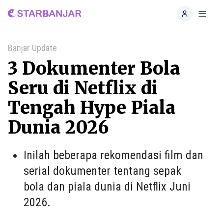
Home
Toggl
Banjar Update
3 Dokumenter Bola
Seru di Netflix di
Tengah Hype Piala
Dunia 2026
Inilah beberapa rekomendasi film dan
serial dokumenter tentang sepak
bola dan piala dunia di Netflix Juni
2026.