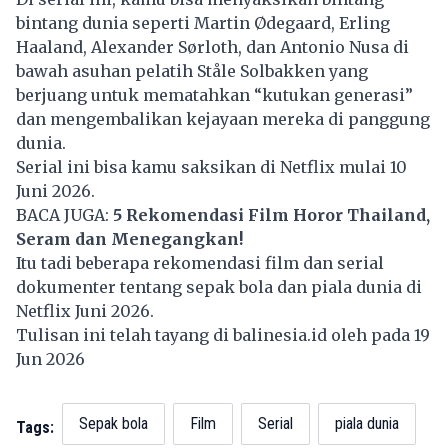
bintang dunia seperti Martin Ødegaard, Erling
Haaland, Alexander Sørloth, dan Antonio Nusa di
bawah asuhan pelatih Ståle Solbakken yang
berjuang untuk mematahkan “kutukan generasi”
dan mengembalikan kejayaan mereka di panggung
dunia.
Serial ini bisa kamu saksikan di Netflix mulai 10
Juni 2026.
BACA JUGA:
5 Rekomendasi Film Horor Thailand,
Seram dan Menegangkan!
Itu tadi beberapa rekomendasi film dan serial
dokumenter tentang sepak bola dan piala dunia di
Netflix Juni 2026.
Tulisan ini telah tayang di
balinesia.id
oleh pada 19
Jun 2026
Sepak bola
Film
Serial
piala dunia
Tags: