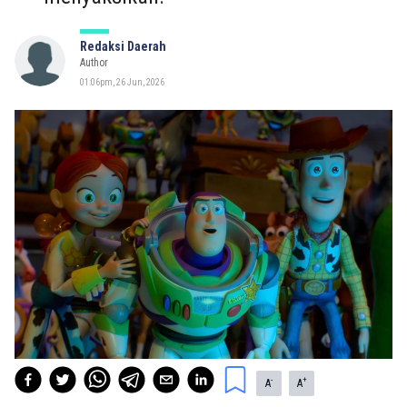
Redaksi Daerah
Author
01:06pm, 26 Jun, 2026
-
+
A
A