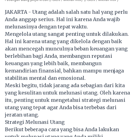
JAKARTA - Utang adalah salah satu hal yang perlu
Anda anggap serius. Hal ini karena Anda wajib
melunasinya dengan tepat waktu.
Mengelola utang sangat penting untuk dilakukan.
Hal ini karena utang yang dikelola dengan baik
akan mencegah munculnya beban keuangan yang
berlebihan bagi Anda, membangun reputasi
keuangan yang lebih baik, membangun
kemandirian finansial, bahkan mampu menjaga
stabilitas mental dan emosional.
Meski begitu, tidak jarang ada sebagian dari kita
yang kesulitan untuk melunasi utang. Oleh karena
itu, penting untuk mengetahui strategi melunasi
utang yang tepat agar Anda bisa terbebas dari
jeratan utang.
Strategi Melunasi Utang
Berikut beberapa cara yang bisa Anda lakukan
untuk melunasi utang yang Anda miliki.