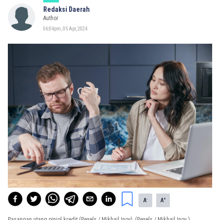
Redaksi Daerah
Author
06:04pm, 05 Apr, 2024
-
+
A
A
Pasangan utang pinjol kredit (Pexels / Mikhail Inov)
(Pexels / Mikhail Inov )