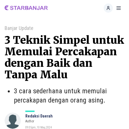
Home
Toggl
Banjar Update
3 Teknik Simpel untuk
Memulai Percakapan
dengan Baik dan
Tanpa Malu
3 cara sederhana untuk memulai
percakapan dengan orang asing.
Redaksi Daerah
Author
09:05pm, 10 May, 2024