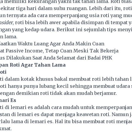
a memiliki kekurangan yakni tak tahan lama. Roti bia
ekitar tiga hari dalam suhu ruangan. Lebih dari itu, rot
un ternyata ada cara memperpanjang usia roti yang mu
nsider
, roti bisa lebih awer apabila disimpan di tempat 
ngan yang kedap udara. Berikut ini sejumlah tips meny
an lama.
aatkan Waktu Luang Agar Anda Makin Cuan
at Passive Income, Tetap Cuan Meski Tak Bekerja
us Dilakukan Saat Anda Selamat dari Badai PHK
an Roti Agar Tahan Lama
oti
 dalam kotak khusus bakal membuat roti lebih tahan l
oti hanya punya lubang kecil sehingga membuat udara 
Dengan demikian roti tidak akan mudah berjamur.
mari Es
i di lemari es adalah cara mudah untuk memperpanjang
tan di lemari es dapat menjaga keawetan roti. Namun 
rlalu lama di lemari es. Hal itu bisa membuat roti menja
kmat.