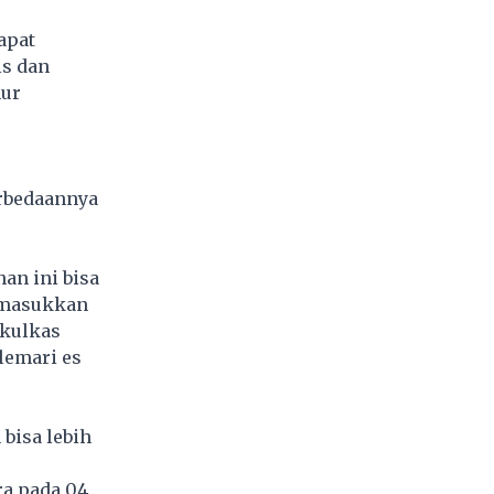
apat
is dan
mur
erbedaannya
an ini bisa
n masukkan
 kulkas
lemari es
 bisa lebih
ra pada 04