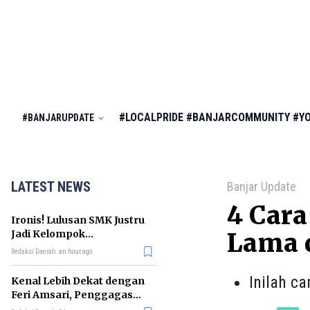
#LOCALPRIDE
#BANJARCOMMUNITY
#Y
#BANJARUPDATE
LATEST NEWS
Banjar Update
4 Cara
Ironis! Lulusan SMK Justru
Jadi Kelompok
Lama d
Pengangguran Terbanyak
Redaksi Daerah
an hour ago
di RI
Inilah c
Kenal Lebih Dekat dengan
Feri Amsari, Penggagas
Kabinet Bayangan