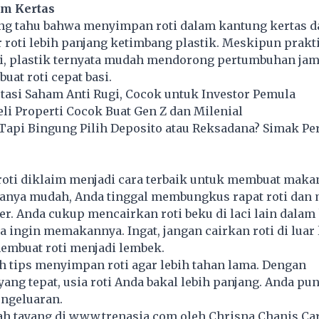
m Kertas
ng tahu bahwa menyimpan roti dalam kantung kertas d
roti lebih panjang ketimbang plastik. Meskipun prakt
i, plastik ternyata mudah mendorong pertumbuhan ja
at roti cepat basi.
tasi Saham Anti Rugi, Cocok untuk Investor Pemula
eli Properti Cocok Buat Gen Z dan Milenial
 Tapi Bingung Pilih Deposito atau Reksadana? Simak P
ti diklaim menjadi cara terbaik untuk membuat makan
aranya mudah, Anda tinggal membungkus rapat roti da
er. Anda cukup mencairkan roti beku di laci lain dalam
 ingin memakannya. Ingat, jangan cairkan roti di luar 
embuat roti menjadi lembek.
ah tips menyimpan roti agar lebih tahan lama. Dengan
ng tepat, usia roti Anda bakal lebih panjang. Anda pun
ngeluaran.
lah tayang di
www.trenasia.com
oleh Chrisna Chanis Ca