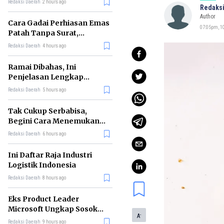
Redaksi Daerah
2 hours ago
Redaksi
Author
Cara Gadai Perhiasan Emas
07:05pm, 10
Patah Tanpa Surat,
Ternyata Tetap Bisa!
Redaksi Daerah
4 hours ago
Ramai Dibahas, Ini
Penjelasan Lengkap
tentang Konsep Kabinet
Redaksi Daerah
5 hours ago
Bayangan
Tak Cukup Serbabisa,
Begini Cara Menemukan
'Spike' agar CV Dilirik HR
Redaksi Daerah
6 hours ago
Ini Daftar Raja Industri
Logistik Indonesia
Redaksi Daerah
8 hours ago
Eks Product Leader
Microsoft Ungkap Sosok
-
A
yang Paling Cocok
Redaksi Daerah
9 hours ago