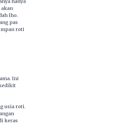
sanya hanya
i akan
dah lho.
yang pas
impan roti
ama. Ini
sedikit
 usia roti.
jangan
di keras