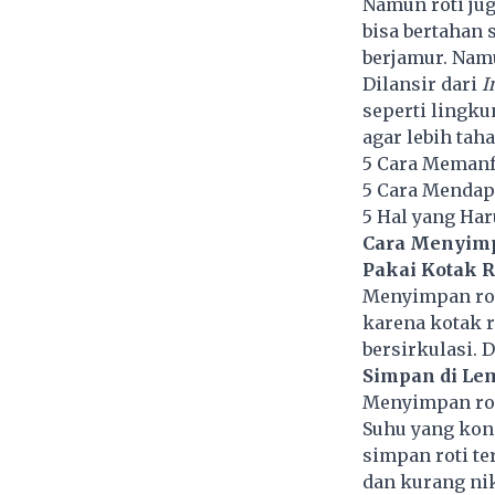
Namun roti jug
bisa bertahan s
berjamur. Nam
Dilansir dari
I
seperti lingku
agar lebih tah
5 Cara Memanf
5 Cara Mendap
5 Hal yang Har
Cara Menyimp
Pakai Kotak R
Menyimpan roti
karena kotak r
bersirkulasi. 
Simpan di Le
Menyimpan rot
Suhu yang kons
simpan roti te
dan kurang ni