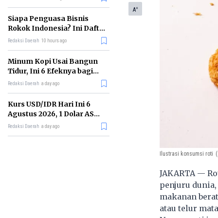
Memimpin di Era AI
+
A
Siapa Penguasa Bisnis
Rokok Indonesia? Ini Daftar
Perusahaan Terbesarnya
Redaksi Daerah
10 hours ago
Minum Kopi Usai Bangun
Tidur, Ini 6 Efeknya bagi
Kesehatan Tubuh
Redaksi Daerah
a day ago
Kurs USD/IDR Hari Ini 6
Agustus 2026, 1 Dolar AS
Kini Berapa Rupiah?
Redaksi Daerah
a day ago
Ilustrasi konsumsi roti
(
JAKARTA — Rot
penjuru dunia
makanan berat,
atau telur mat