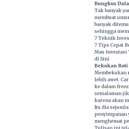
Bungkus Dala
Tak banyak ya
membuat umur 
banyak ditemu
sehingga membu
7 Teknik Inves
7 Tips Cepat B
Mau Investasi
di Sini
Bekukan Roti
Membekukan ro
lebih awet. C
ke dalam freez
semalaman jika
karena akan m
Itu dia sejuml
penyimpanan ya
menghemat pe
Tulisan ini te