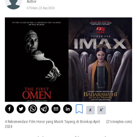
Author
07:04pm, 22 Apr, 2024
-
+
A
A
4 Rekomendasi Film Horor yang Masih Tayang di Bioskop April
(21cineplex.com)
2024