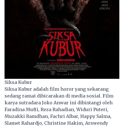
Siksa Kubur
Siksa Kubur adalah film horor yang sekarang
sedang ramai dibicarakan di media sosial. Film
karya sutradara Joko Anwar ini dibintangi oleh
Faradina Mufti, Reza Rahadian, Widuri Puteri,
Muzakki Ramdhan, Fachri Albar, Happy Salma,
Slamet Rahardjo, Christine Hakim, Arswendy