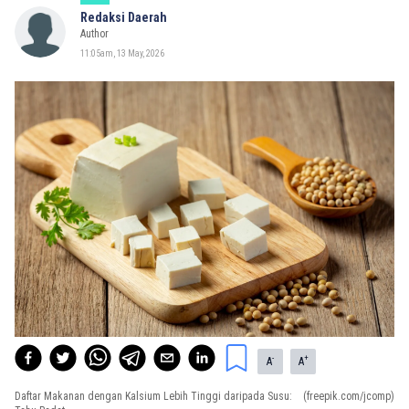
Redaksi Daerah
Author
11:05am, 13 May, 2026
-
+
A
A
Daftar Makanan dengan Kalsium Lebih Tinggi daripada Susu:
(freepik.com/jcomp)