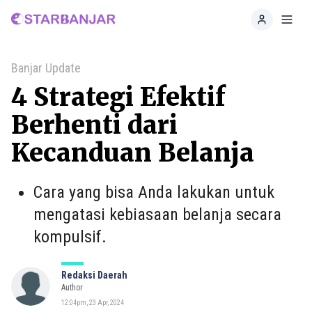
Home
Toggl
Banjar Update
4 Strategi Efektif
Berhenti dari
Kecanduan Belanja
Cara yang bisa Anda lakukan untuk
mengatasi kebiasaan belanja secara
kompulsif.
Redaksi Daerah
Author
12:04pm, 23 Apr, 2024