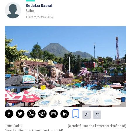
Redaksi Daerah
Author
11:05am, 22 May, 2024
-
+
A
A
Jatim Park 1
(wonderfulimages.kemenparekraf.go.id)
(wonderfulimages.kemenparekraf.go.id)