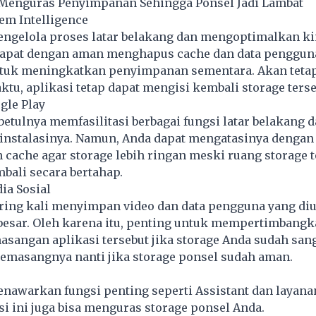
 Menguras Penyimpanan Sehingga Ponsel Jadi Lambat
tem Intelligence
engelola proses latar belakang dan mengoptimalkan ki
dapat dengan aman menghapus cache dan data pengguna
ntuk meningkatkan penyimpanan sementara. Akan tetapi
ktu, aplikasi tetap dapat mengisi kembali storage terse
gle Play
betulnya memfasilitasi berbagai fungsi latar belakang d
instalasinya. Namun, Anda dapat mengatasinya dengan 
ache agar storage lebih ringan meski ruang storage t
mbali secara bertahap.
dia Sosial
sering kali menyimpan video dan data pengguna yang di
besar. Oleh karena itu, penting untuk mempertimbang
sangan aplikasi tersebut jika storage Anda sudah san
emasangnya nanti jika storage ponsel sudah aman.
enawarkan fungsi penting seperti Assistant dan layanan
i ini juga bisa menguras storage ponsel Anda.