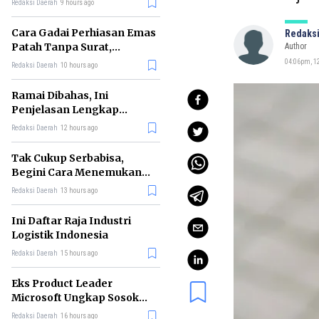
Redaksi Daerah
9 hours ago
Cara Gadai Perhiasan Emas
Redaksi
Patah Tanpa Surat,
Author
Ternyata Tetap Bisa!
04:06pm, 1
Redaksi Daerah
10 hours ago
Ramai Dibahas, Ini
Penjelasan Lengkap
tentang Konsep Kabinet
Redaksi Daerah
12 hours ago
Bayangan
Tak Cukup Serbabisa,
Begini Cara Menemukan
'Spike' agar CV Dilirik HR
Redaksi Daerah
13 hours ago
Ini Daftar Raja Industri
Logistik Indonesia
Redaksi Daerah
15 hours ago
Eks Product Leader
Microsoft Ungkap Sosok
yang Paling Cocok
Redaksi Daerah
16 hours ago