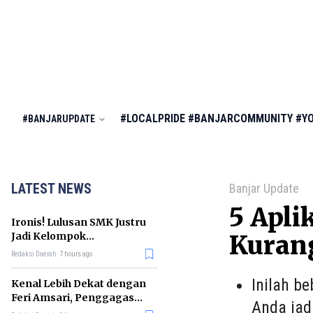
#LOCALPRIDE
#BANJARCOMMUNITY
#Y
#BANJARUPDATE
LATEST NEWS
Banjar Update
5 Apli
Ironis! Lulusan SMK Justru
Jadi Kelompok
Kuran
Pengangguran Terbanyak
Redaksi Daerah
7 hours ago
di RI
Inilah b
Kenal Lebih Dekat dengan
Feri Amsari, Penggagas
Anda jad
Kabinet Bayangan