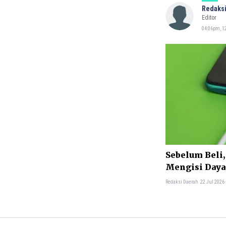
Redaksi
Editor
04:06pm, 1
Sebelum Beli,
Mengisi Daya
Murah
Redaksi Daerah
22 Jul 2026