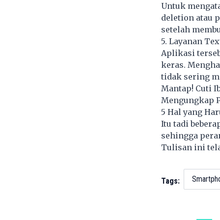
Untuk mengata
deletion atau 
setelah membu
5. Layanan Tex
Aplikasi ters
keras. Mengha
tidak sering 
Mantap! Cuti I
Mengungkap P
5 Hal yang Ha
Itu tadi beber
sehingga peran
Tulisan ini te
Smartph
Tags: