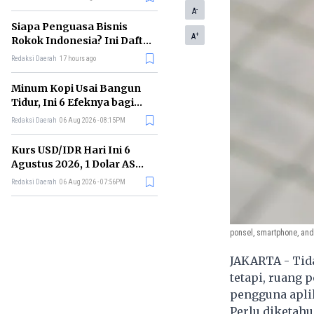
Memimpin di Era AI
-
A
Siapa Penguasa Bisnis
+
A
Rokok Indonesia? Ini Daftar
Perusahaan Terbesarnya
Redaksi Daerah
17 hours ago
Minum Kopi Usai Bangun
Tidur, Ini 6 Efeknya bagi
Kesehatan Tubuh
Redaksi Daerah
06 Aug 2026 - 08:15PM
Kurs USD/IDR Hari Ini 6
Agustus 2026, 1 Dolar AS
Kini Berapa Rupiah?
Redaksi Daerah
06 Aug 2026 - 07:56PM
ponsel, smartphone, an
JAKARTA - Tid
tetapi, ruang 
pengguna aplik
Perlu diketahu