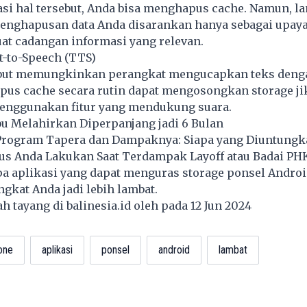
si hal tersebut, Anda bisa menghapus cache. Namun, l
penghapusan data Anda disarankan hanya sebagai upaya
at cadangan informasi yang relevan.
t-to-Speech (TTS)
ebut memungkinkan perangkat mengucapkan teks deng
pus cache secara rutin dapat mengosongkan storage ji
menggunakan fitur yang mendukung suara.
bu Melahirkan Diperpanjang jadi 6 Bulan
rogram Tapera dan Dampaknya: Siapa yang Diuntungk
rus Anda Lakukan Saat Terdampak Layoff atau Badai PH
apa aplikasi yang dapat menguras storage ponsel Andro
gkat Anda jadi lebih lambat.
lah tayang di
balinesia.id
oleh pada 12 Jun 2024
one
aplikasi
ponsel
android
lambat