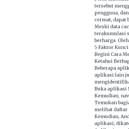
tersebut mengg
pengguna, dan 
cermat, dapat 
Meski data cac
terakumulasi 
berharga. Oleh
5 Faktor Kunci
Begini Cara M
Ketahui Berbag
Beberapa apli
aplikasi lain 
mengidentifika
Buka aplikasi 
Kemudian, nav
Temukan bagian
melihat daftar
Kemudian, And
aplikasi, dika