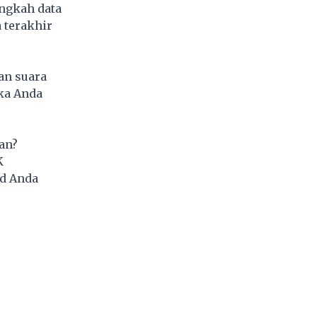
angkah data
 terakhir
an suara
ka Anda
an?
K
id Anda