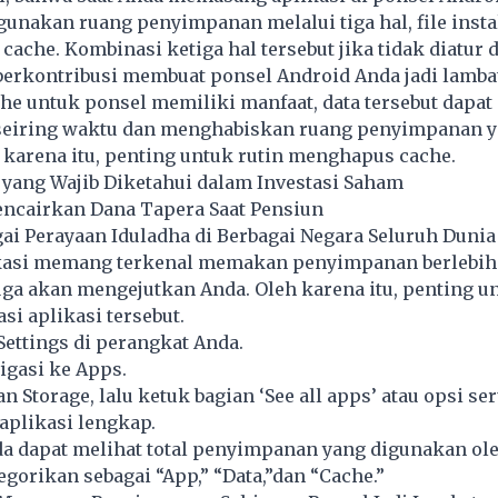
unakan ruang penyimpanan melalui tiga hal, file instal
cache. Kombinasi ketiga hal tersebut jika tidak diatur
berkontribusi membuat ponsel Android Anda jadi lamba
he untuk ponsel memiliki manfaat, data tersebut dapat
seiring waktu dan menghabiskan ruang penyimpanan 
 karena itu, penting untuk rutin menghapus cache.
 yang Wajib Diketahui dalam Investasi Saham
encairkan Dana Tapera Saat Pensiun
ai Perayaan Iduladha di Berbagai Negara Seluruh Dunia
kasi memang terkenal memakan penyimpanan berlebiha
juga akan mengejutkan Anda. Oleh karena itu, penting u
si aplikasi tersebut.
Settings di perangkat Anda.
igasi ke Apps.
 Storage, lalu ketuk bagian ‘See all apps’ atau opsi se
 aplikasi lengkap.
a dapat melihat total penyimpanan yang digunakan ole
tegorikan sebagai “App,” “Data,”dan “Cache.”