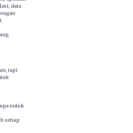
asi, data
 dengan
t.
yang
n, tapi
ntuk
rupa untuk
h setiap