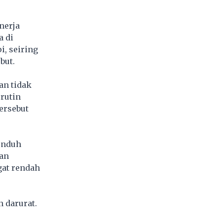
nerja
 di
, seiring
but.
an tidak
rutin
ersebut
unduh
kan
gat rendah
 darurat.