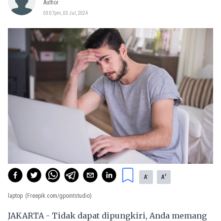
Author
03:07pm, 03 Jul, 2024
-
+
A
A
laptop
(Freepik.com/gpointstudio)
JAKARTA - Tidak dapat dipungkiri, Anda memang