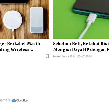
ger Berkabel Masih
Sebelum Beli, Ketahui Ris
ding Wireless
Mengisi Daya HP dengan 
Murah
Redaksi Daerah
22 Jul 2026 - 07:23PM
support by