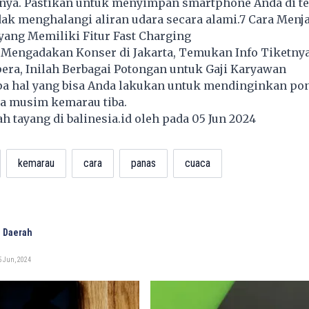
anya. Pastikan untuk menyimpan smartphone Anda di t
dak menghalangi aliran udara secara alami.
7 Cara Menja
yang Memiliki Fitur Fast Charging
Mengadakan Konser di Jakarta, Temukan Info Tiketnya 
era, Inilah Berbagai Potongan untuk Gaji Karyawan
apa hal yang bisa Anda lakukan untuk mendinginkan po
ka musim kemarau tiba.
lah tayang di
balinesia.id
oleh pada 05 Jun 2024
kemarau
cara
panas
cuaca
 Daerah
5 Jun, 2024