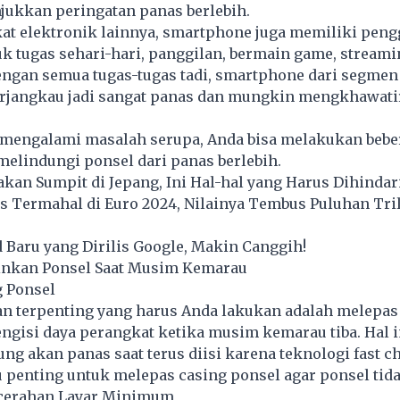
jukkan peringatan panas berlebih.
kat elektronik lainnya, smartphone juga memiliki pen
 tugas sehari-hari, panggilan, bermain game, streami
Dengan semua tugas-tugas tadi, smartphone dari segme
erjangkau jadi sangat panas dan mungkin mengkhawati
a mengalami masalah serupa, Anda bisa melakukan bebe
melindungi ponsel dari panas berlebih.
an Sumpit di Jepang, Ini Hal-hal yang Harus Dihindar
s Termahal di Euro 2024, Nilainya Tembus Puluhan Tri
d Baru yang Dirilis Google, Makin Canggih!
nkan Ponsel Saat Musim Kemarau
g Ponsel
an terpenting yang harus Anda lakukan adalah melepas
ngisi daya perangkat ketika musim kemarau tiba. Hal i
ng akan panas saat terus diisi karena teknologi fast c
u penting untuk melepas casing ponsel agar ponsel tid
ecerahan Layar Minimum