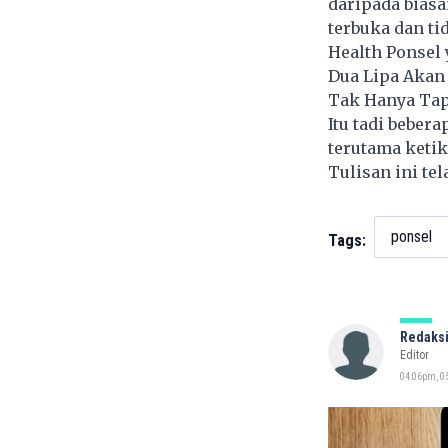
daripada bias
terbuka dan ti
Health Ponsel 
Dua Lipa Akan 
Tak Hanya Tap
Itu tadi beber
terutama keti
Tulisan ini te
ponsel
Tags:
Redaksi
Editor
04:06pm, 0