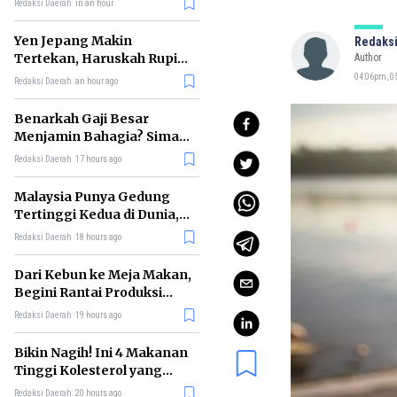
Redaksi Daerah
in an hour
Jejaknya
Yen Jepang Makin
Redaksi
Tertekan, Haruskah Rupiah
Author
Ikut Khawatir?
04:06pm, 0
Redaksi Daerah
an hour ago
Benarkah Gaji Besar
Menjamin Bahagia? Simak
Penjelasan Ilmu Ekonomi
Redaksi Daerah
17 hours ago
Malaysia Punya Gedung
Tertinggi Kedua di Dunia,
Ini Daftar Lengkap 2026
Redaksi Daerah
18 hours ago
Dari Kebun ke Meja Makan,
Begini Rantai Produksi
Sawit di Indonesia
Redaksi Daerah
19 hours ago
Bikin Nagih! Ini 4 Makanan
Tinggi Kolesterol yang
Sebaiknya Dikurangi
Redaksi Daerah
20 hours ago