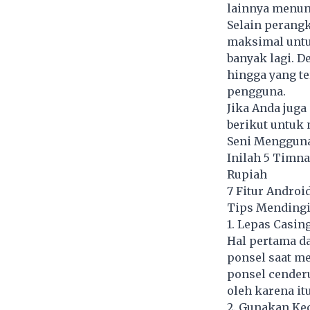
lainnya menun
Selain perang
maksimal untuk
banyak lagi. 
hingga yang t
pengguna.
Jika Anda jug
berikut untuk 
Seni Menggunak
Inilah 5 Timna
Rupiah
7 Fitur Androi
Tips Mendingi
1. Lepas Casin
Hal pertama d
ponsel saat me
ponsel cenderu
oleh karena it
2. Gunakan K