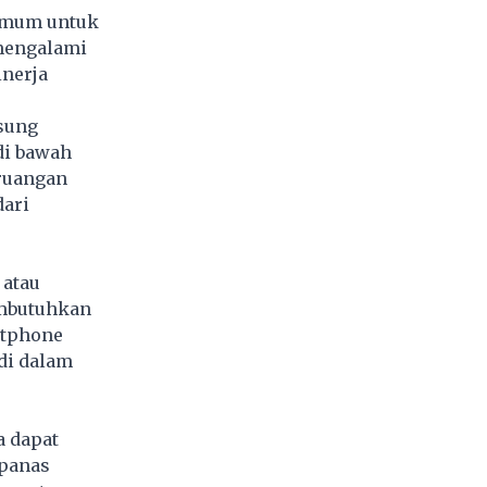
nimum untuk
mengalami
inerja
sung
di bawah
 ruangan
ari
 atau
embutuhkan
rtphone
di dalam
a dapat
 panas