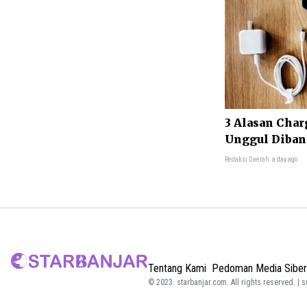
3 Alasan Char
Unggul Diban
Charging
Redaksi Daerah
a day ago
Tentang Kami
Pedoman Media Siber
© 2023.
starbanjar.com
. All rights reserved. | 