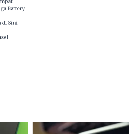
empat
ga Battery
di Sini
nsel