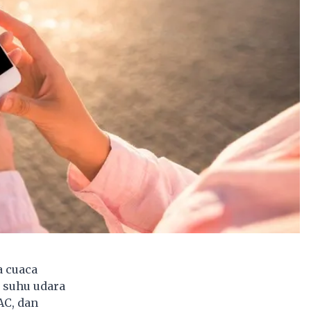
a cuaca
 suhu udara
AC, dan