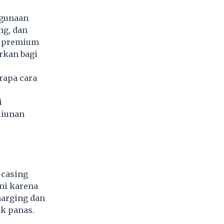
ggunaan
ng, dan
n premium
rkan bagi
rapa cara
i
liunan
 casing
ni karena
harging dan
ak panas.