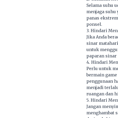
Selama suhu u
menjaga suhu 
panas ekstrem
ponsel.
3. Hindari Me
Jika Anda ber
sinar matahari
untuk menggun
paparan sinar 
4. Hindari Me
Perlu untuk m
bermain game 
penggunaan h
menjadi terlal
ruangan dan h
5. Hindari Me
Jangan menyim
menghambat si