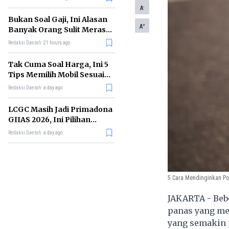
-
A
Bukan Soal Gaji, Ini Alasan
+
A
Banyak Orang Sulit Merasa
Cukup
Redaksi Daerah
21 hours ago
Tak Cuma Soal Harga, Ini 5
Tips Memilih Mobil Sesuai
Kebutuhan
Redaksi Daerah
a day ago
LCGC Masih Jadi Primadona
GIIAS 2026, Ini Pilihan
Terbaiknya
Redaksi Daerah
a day ago
5 Cara Mendinginkan Po
JAKARTA - Beb
panas yang me
yang semakin p