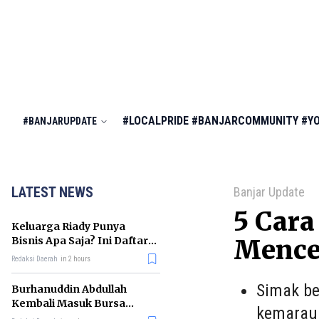
#LOCALPRIDE
#BANJARCOMMUNITY
#Y
#BANJARUPDATE
LATEST NEWS
Banjar Update
5 Cara
Keluarga Riady Punya
Bisnis Apa Saja? Ini Daftar
Mence
Kerajaan Usahanya
Redaksi Daerah
in 2 hours
Simak be
Burhanuddin Abdullah
Kembali Masuk Bursa
kemarau 
Gubernur BI, Ini Rekam