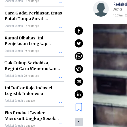
Redaksi Daerah
16 hours ago
Redaksi
Author
Cara Gadai Perhiasan Emas
10:05am, 02
Patah Tanpa Surat,
Ternyata Tetap Bisa!
Redaksi Daerah
17 hours ago
Ramai Dibahas, Ini
Penjelasan Lengkap
tentang Konsep Kabinet
Redaksi Daerah
19 hours ago
Bayangan
Tak Cukup Serbabisa,
Begini Cara Menemukan
'Spike' agar CV Dilirik HR
Redaksi Daerah
20 hours ago
Ini Daftar Raja Industri
Logistik Indonesia
Redaksi Daerah
a day ago
Eks Product Leader
Microsoft Ungkap Sosok
-
A
yang Paling Cocok
Redaksi Daerah
a day ago