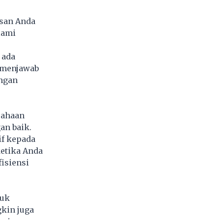
san Anda
lami
 ada
p menjawab
engan
sahaan
an baik.
if kepada
ketika Anda
fisiensi
tuk
kin juga