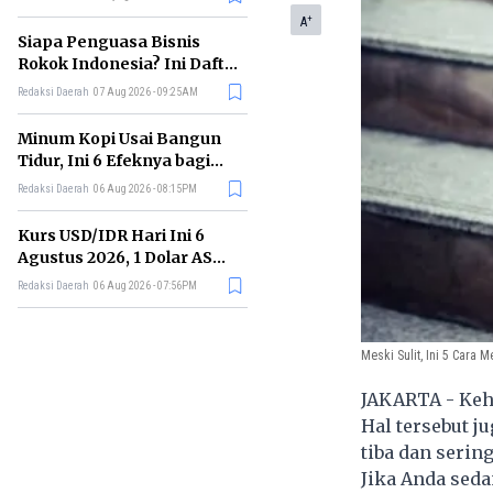
Memimpin di Era AI
+
A
Siapa Penguasa Bisnis
Rokok Indonesia? Ini Daftar
Perusahaan Terbesarnya
Redaksi Daerah
07 Aug 2026 - 09:25AM
Minum Kopi Usai Bangun
Tidur, Ini 6 Efeknya bagi
Kesehatan Tubuh
Redaksi Daerah
06 Aug 2026 - 08:15PM
Kurs USD/IDR Hari Ini 6
Agustus 2026, 1 Dolar AS
Kini Berapa Rupiah?
Redaksi Daerah
06 Aug 2026 - 07:56PM
Meski Sulit, Ini 5 Cara 
JAKARTA - Keh
Hal tersebut j
tiba dan serin
Jika Anda seda