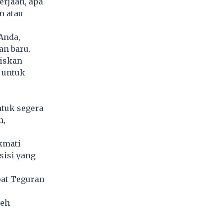
rjaan, apa
n atau
Anda,
n baru.
biskan
 untuk
ntuk segera
n,
kmati
sisi yang
pat Teguran
leh