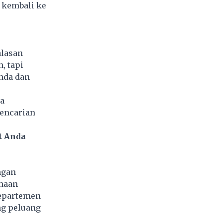
k kembali ke
alasan
, tapi
nda dan
a
encarian
t Anda
ngan
ahaan
departemen
ng peluang