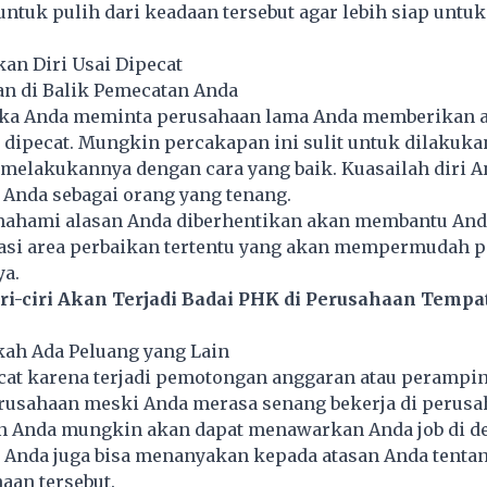
ntuk pulih dari keadaan tersebut agar lebih siap untu
an Diri Usai Dipecat
an di Balik Pemecatan Anda
ika Anda meminta perusahaan lama Anda memberikan 
ipecat. Mungkin percakapan ini sulit untuk dilakukan
 melakukannya dengan cara yang baik. Kuasailah diri A
 Anda sebagai orang yang tenang.
emahami alasan Anda diberhentikan akan membantu And
asi area perbaikan tertentu yang akan mempermudah p
ya.
iri-ciri Akan Terjadi Badai PHK di Perusahaan Tempa
akah Ada Peluang yang Lain
ecat karena terjadi pemotongan anggaran atau perampi
perusahaan meski Anda merasa senang bekerja di perus
san Anda mungkin akan dapat menawarkan Anda job di 
tu, Anda juga bisa menanyakan kepada atasan Anda tenta
haan tersebut.