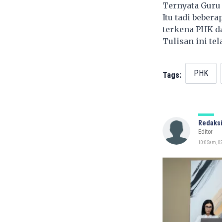
Ternyata Guru 
Itu tadi beber
terkena PHK d
Tulisan ini te
PHK
Tags:
Redaksi
Editor
10:05am, 02