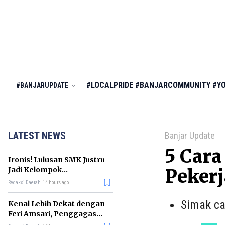
#LOCALPRIDE
#BANJARCOMMUNITY
#Y
#BANJARUPDATE
LATEST NEWS
Banjar Update
5 Cara
Ironis! Lulusan SMK Justru
Jadi Kelompok
Peker
Pengangguran Terbanyak
Redaksi Daerah
14 hours ago
di RI
Simak ca
Kenal Lebih Dekat dengan
Feri Amsari, Penggagas
Kabinet Bayangan