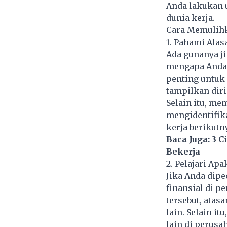
Anda lakukan u
dunia kerja.
Cara Memulihk
1. Pahami Alas
Ada gunanya j
mengapa Anda d
penting untuk
tampilkan diri
Selain itu, m
mengidentifik
kerja berikutn
Baca Juga:
3 C
Bekerja
2. Pelajari Ap
Jika Anda dip
finansial di 
tersebut, ata
lain. Selain i
lain di perusa