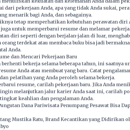
 menuliskan kekuatan dan kelemahan Anda dalam peke
i dari pekerjaan Anda, apa yang tidak Anda sukai, pera
yang menarik bagi Anda, dan sebagainya.
aiknya tetap memperhatikan kebutuhan perawatan diri 
 juga untuk memperbarui resume dan melamar pekerjaa
an diri seperti dengan berjalan-jalan di luar, mengha
 orang terdekat atau membaca buku bisa jadi bermakna
tal Anda.
sume dan Mencari Pekerjaan Baru
h berhenti bekerja selama beberapa tahun, ini saatnya u
esume Anda atau membuat yang baru. Catat pengalama
dan pelatihan yang Anda peroleh selama bekerja.
barui resume, carilah pekerjaan baru. Jika Anda meni
ingin melanjutkan jalur karier Anda saat ini, carilah po
 tingkat keahlian dan pengalaman Anda.
Pungutan Dana Pariwisata Penumpang Pesawat Bisa Da
ntang Mustika Ratu, Brand Kecantikan yang Didirikan o
ibyo