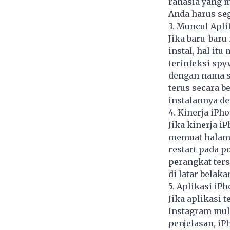
rahasia yang 
Anda harus se
3. Muncul Apli
Jika baru-baru
instal, hal it
terinfeksi spy
dengan nama se
terus secara b
instalannya de
4. Kinerja iPh
Jika kinerja i
memuat halama
restart pada p
perangkat ters
di latar belaka
5. Aplikasi iP
Jika aplikasi 
Instagram mula
penjelasan, i