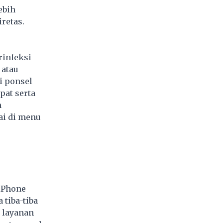
ebih
retas.
rinfeksi
 atau
i ponsel
pat serta
n
ai di menu
 iPhone
tiba-tiba
a layanan