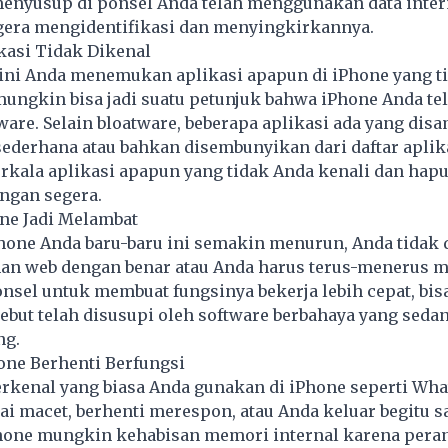
menyusup di ponsel Anda telah menggunakan data inter
gera mengidentifikasi dan menyingkirkannya.
kasi Tidak Dikenal
 ini Anda menemukan aplikasi apapun di iPhone yang t
u mungkin bisa jadi suatu petunjuk bahwa iPhone Anda te
ware. Selain bloatware, beberapa aplikasi ada yang dis
derhana atau bahkan disembunyikan dari daftar aplika
erkala aplikasi apapun yang tidak Anda kenali dan hap
ngan segera.
one Jadi Melambat
Phone Anda baru-baru ini semakin menurun, Anda tidak 
n web dengan benar atau Anda harus terus-menerus 
onsel untuk membuat fungsinya bekerja lebih cepat, bisa
ebut telah disusupi oleh software berbahaya yang sedan
ng.
hone Berhenti Berfungsi
terkenal yang biasa Anda gunakan di iPhone seperti Wh
i macet, berhenti merespon, atau Anda keluar begitu s
Phone mungkin kehabisan memori internal karena pera