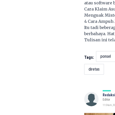
atau software 
Cara Klaim Asu
Menguak Mist
4 Cara Ampuh 
Itu tadi beber
berbahaya. Hat
Tulisan ini te
ponsel
Tags:
diretas
Redaksi
Editor
11:04am, 30