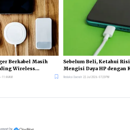
ger Berkabel Masih
Sebelum Beli, Ketahui Ris
ding Wireless
Mengisi Daya HP dengan 
Murah
 - 11:44AM
Redaksi Daerah
22 Jul 2026 - 07:23PM
support by