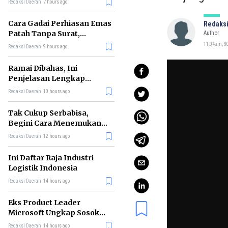
Redaksi Daerah
7 hours ago
Cara Gadai Perhiasan Emas
Redaksi
Patah Tanpa Surat,
Author
Ternyata Tetap Bisa!
11:04am, 30
Redaksi Daerah
9 hours ago
Ramai Dibahas, Ini
Penjelasan Lengkap
tentang Konsep Kabinet
Redaksi Daerah
10 hours ago
Bayangan
Tak Cukup Serbabisa,
Begini Cara Menemukan
'Spike' agar CV Dilirik HR
Redaksi Daerah
12 hours ago
Ini Daftar Raja Industri
Logistik Indonesia
Redaksi Daerah
14 hours ago
Eks Product Leader
Microsoft Ungkap Sosok
yang Paling Cocok
Redaksi Daerah
14 hours ago