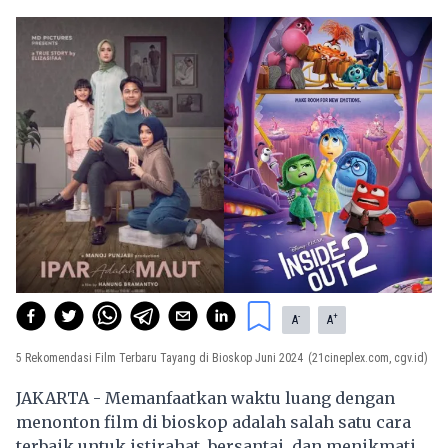
-
+
A
A
5 Rekomendasi Film Terbaru Tayang di Bioskop Juni 2024
(21cineplex.com, cgv.id)
JAKARTA - Memanfaatkan waktu luang dengan
menonton film di bioskop adalah salah satu cara
terbaik untuk istirahat, bersantai, dan menikmati