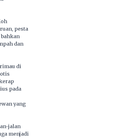
Koh
ruan, pesta
n bahkan
ampah dan
rimau di
otis
 kerap
bius pada
hewan yang
an-jalan
juga menjadi