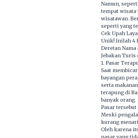
Namun, seperti
tempat wisata
wisatawan. Ber
seperti yang t
Cek Upah Laya
Unik! Inilah 
Deretan Nama d
Jebakan Turis 
1. Pasar Tera
Saat membicar
bayangan pera
serta makanan
terapung di B
banyak orang.
Pasar tersebut
Meski pengalam
kurang menari
Oleh karena it
pasar yang tid