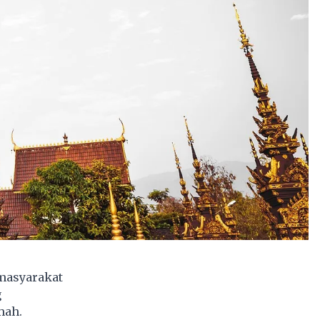
 masyarakat
g
mah.