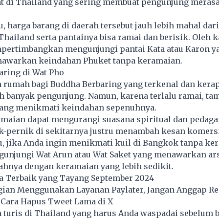
at di Thailand yang sering membuat pengunjung meras
u, harga barang di daerah tersebut jauh lebih mahal dar
Thailand serta pantainya bisa ramai dan berisik. Oleh k
pertimbangkan mengunjungi pantai Kata atau Karon ya
awarkan keindahan Phuket tanpa keramaian.
aring di Wat Pho
h rumah bagi Buddha Berbaring yang terkenal dan kera
eh banyak pengunjung. Namun, karena terlalu ramai, t
ang menikmati keindahan sepenuhnya.
ramaian dapat mengurangi suasana spiritual dan pedag
k-pernik di sekitarnya justru menambah kesan komersi
u, jika Anda ingin menikmati kuil di Bangkok tanpa ke
gunjungi Wat Arun atau Wat Saket yang menawarkan ars
ahnya dengan keramaian yang lebih sedikit.
a Terbaik yang Tayang September 2024
gian Menggunakan Layanan Paylater, Jangan Anggap R
 Cara Hapus Tweet Lama di X
an turis di Thailand yang harus Anda waspadai sebelum