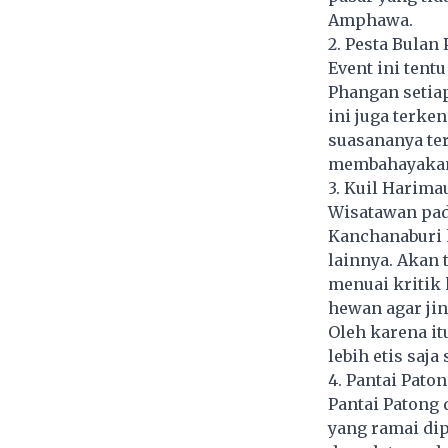
Amphawa.
2. Pesta Bula
Event ini ten
Phangan setia
ini juga terk
suasananya ter
membahayakan
3. Kuil Harima
Wisatawan pad
Kanchanaburi 
lainnya. Akan 
menuai kritik 
hewan agar jin
Oleh karena i
lebih etis saja
4. Pantai Pato
Pantai Patong 
yang ramai dipe