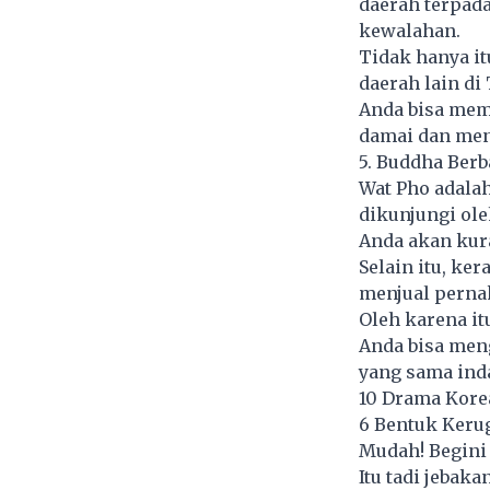
daerah terpad
kewalahan.
Tidak hanya it
daerah lain di 
Anda bisa mem
damai dan men
5. Buddha Berb
Wat Pho adala
dikunjungi ol
Anda akan kur
Selain itu, ke
menjual perna
Oleh karena it
Anda bisa men
yang sama ind
10 Drama Kore
6 Bentuk Keru
Mudah! Begini
Itu tadi jebak