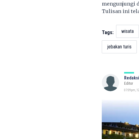
mengunjungi d
Tulisan ini te
wisata
Tags:
jebakan turis
Redaksi
Editor
07:09pm, 12