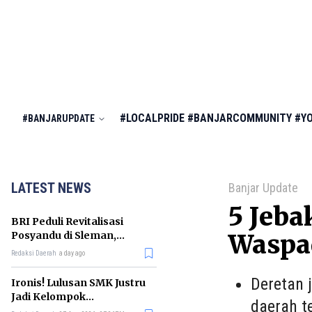
#LOCALPRIDE
#BANJARCOMMUNITY
#Y
#BANJARUPDATE
LATEST NEWS
Banjar Update
5 Jeba
BRI Peduli Revitalisasi
Posyandu di Sleman,
Waspad
Dorong Penurunan
Redaksi Daerah
a day ago
Stunting
Deretan 
Ironis! Lulusan SMK Justru
Jadi Kelompok
daerah t
Pengangguran Terbanyak