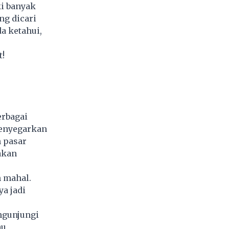
ki banyak
ng dicari
a ketahui,
!
erbagai
menyegarkan
 pasar
akan
h mahal.
a jadi
ngunjungi
au