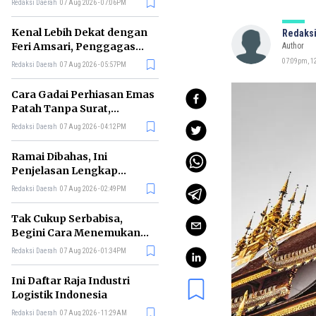
Redaksi Daerah
07 Aug 2026 - 07:06PM
di RI
Kenal Lebih Dekat dengan
Redaksi
Feri Amsari, Penggagas
Author
Kabinet Bayangan
07:09pm, 12
Redaksi Daerah
07 Aug 2026 - 05:57PM
Cara Gadai Perhiasan Emas
Patah Tanpa Surat,
Ternyata Tetap Bisa!
Redaksi Daerah
07 Aug 2026 - 04:12PM
Ramai Dibahas, Ini
Penjelasan Lengkap
tentang Konsep Kabinet
Redaksi Daerah
07 Aug 2026 - 02:49PM
Bayangan
Tak Cukup Serbabisa,
Begini Cara Menemukan
'Spike' agar CV Dilirik HR
Redaksi Daerah
07 Aug 2026 - 01:34PM
Ini Daftar Raja Industri
Logistik Indonesia
Redaksi Daerah
07 Aug 2026 - 11:29AM