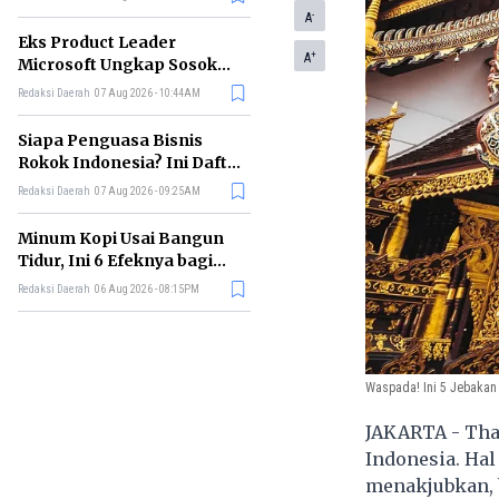
-
A
Eks Product Leader
+
A
Microsoft Ungkap Sosok
yang Paling Cocok
Redaksi Daerah
07 Aug 2026 - 10:44AM
Memimpin di Era AI
Siapa Penguasa Bisnis
Rokok Indonesia? Ini Daftar
Perusahaan Terbesarnya
Redaksi Daerah
07 Aug 2026 - 09:25AM
Minum Kopi Usai Bangun
Tidur, Ini 6 Efeknya bagi
Kesehatan Tubuh
Redaksi Daerah
06 Aug 2026 - 08:15PM
Waspada! Ini 5 Jebakan
JAKARTA - Tha
Indonesia. Ha
menakjubkan, 