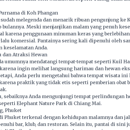
n Purnama di Koh Phangan
tu sudah melegenda dan menarik ribuan pengunjung ke 
p bulannya. Meski menjanjikan malam yang penuh kese
enal karena penggunaan minuman keras yang berlebiha
lalu komersial. Pantainya sering kali dipenuhi oleh s
 keselamatan Anda.
u dan Atraksi Hewan
a umumnya mendatangi tempat-tempat seperti Kuil Ha
karena ingin melihat langsung harimau dan hewan eks
tetapi, Anda perlu mengetahui bahwa tempat wisata ini
karena praktik yang tidak etis seperti pemberian obat 
ak.
tu, sebaiknya Anda mengunjungi tempat perlindungan 
 seperti Elephant Nature Park di Chiang Mai.
ng, Phuket
di Phuket terkenal dengan kehidupan malamnya dan jal
nuhi bar, klub, dan restoran. Selain itu, pantai di sini 