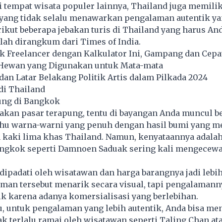
 tempat wisata populer lainnya, Thailand juga memili
 yang tidak selalu menawarkan pengalaman autentik ya
ikut beberapa jebakan turis di Thailand yang harus And
elah dirangkum dari Times of India.
k Freelancer dengan Kalkulator Ini, Gampang dan Cepat
4 Hewan yang Digunakan untuk Mata-mata
an Latar Belakang Politik Artis dalam Pilkada 2024
di Thailand
pung di Bangkok
akan pasar terapung, tentu di bayangan Anda muncul b
hu warna-warni yang penuh dengan hasil bumi yang 
 kaki lima khas Thailand. Namun, kenyataannya adalah
angkok seperti Damnoen Saduak sering kali mengecew
 dipadati oleh wisatawan dan harga barangnya jadi lebi
an tersebut menarik secara visual, tapi pengalamanny
k karena adanya komersialisasi yang berlebihan.
u, untuk pengalaman yang lebih autentik, Anda bisa me
ak terlalu ramai oleh wisatawan seperti Taling Chan at