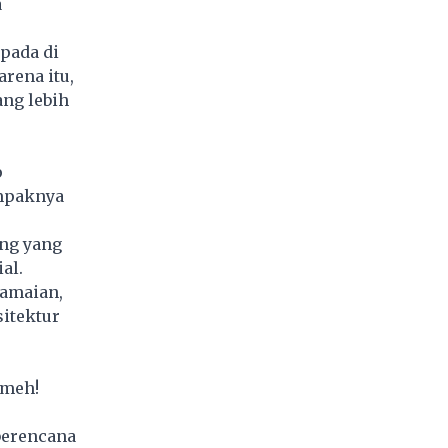
a
ipada di
arena itu,
ng lebih
p
ampaknya
ang yang
al.
ramaian,
itektur
emeh!
 berencana