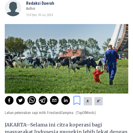
Redaksi Daerah
Author
12:07pm, 18 Jul, 2024
-
+
A
A
Lahan peternakan sapi milik FrieslandCampina.
(TopOfMinds)
JAKARTA—Selama ini citra koperasi bagi
masyarakat Indonesia mungkin lebih lekat dengan