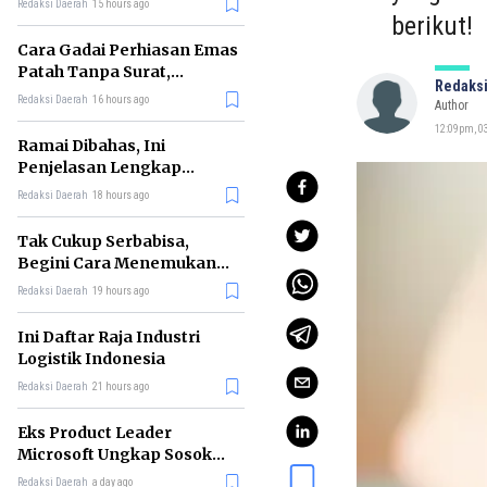
Redaksi Daerah
15 hours ago
berikut!
Cara Gadai Perhiasan Emas
Patah Tanpa Surat,
Redaksi
Ternyata Tetap Bisa!
Redaksi Daerah
16 hours ago
Author
12:09pm, 03
Ramai Dibahas, Ini
Penjelasan Lengkap
tentang Konsep Kabinet
Redaksi Daerah
18 hours ago
Bayangan
Tak Cukup Serbabisa,
Begini Cara Menemukan
'Spike' agar CV Dilirik HR
Redaksi Daerah
19 hours ago
Ini Daftar Raja Industri
Logistik Indonesia
Redaksi Daerah
21 hours ago
Eks Product Leader
Microsoft Ungkap Sosok
yang Paling Cocok
Redaksi Daerah
a day ago