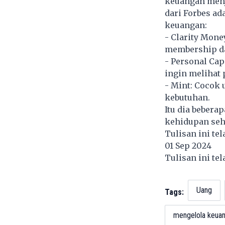
keuangan menja
dari Forbes a
keuangan:
- Clarity Mon
membership da
- Personal Cap
ingin melihat
- Mint: Cocok
kebutuhan.
Itu dia beber
kehidupan seh
Tulisan ini te
01 Sep 2024
Tulisan ini te
Uang
Tags:
mengelola keua