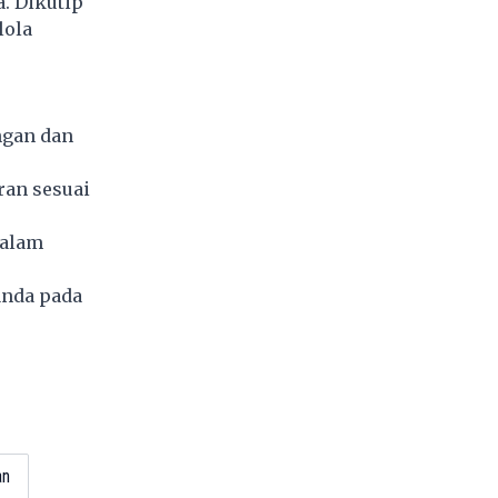
a. Dikutip
lola
ngan dan
ran sesuai
dalam
anda pada
4
an