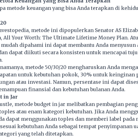
lola Keuangan yang Bisa Anda Terapkan
apa metode keuangan yang bisa Anda terapkan di kehid
/20
Investopedia, metode ini dipopulerkan Senator AS Eliza
 All Your Worth: The Ultimate Lifetime Money Plan. At
 mudah dipahami ini dapat membantu Anda menyusun
 dan dapat diikuti secara konsisten untuk mencapai tuj
.
 namanya, metode 50/30/20 mengharuskan Anda menga
apatan untuk kebutuhan pokok, 30% untuk keinginan p
ngan atau investasi. Namun, persentase ini dapat dise
emampuan finansial dan kebutuhan bulanan Anda.
 in Jar
Bustle, metode budget in jar melibatkan pembagian pen
toples atau enam kategori kebutuhan. Jika Anda meng
nda dapat menggunakan toples dan memberi label pada 
 sesuai kebutuhan Anda sebagai tempat penyimpanan u
tegori yang telah ditetapkan.