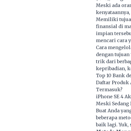
Meski ada ora
kenyataannya,
Memiliki tujua
finansial di m
impian tersebu
mencari cara 
Cara mengelol
dengan tujuan 
trik dari berb
kepribadian, k
Top 10 Bank d
Daftar Produk
Termasuk?
iPhone SE 4 Ak
Meski Sedang
Buat Anda yan
beberapa meto
baik lagi. Yuk,