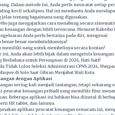
ang. Dalam metode ini, Anda perlu mencatat setiap pe
aling kecil sekalipun. Hal ini membantu Anda mendap
 jelas tentang bagaimana uang digunakan.
keibo juga mengajarkan cara menabung secara sistemati
an keuangan dengan lebih terencana. Menurut Kakeibo
ngeluaran Anda perlu bertanya pada diri, mengenai:
u benar-benar membutuhkannya?
 memiliki uang untuk membelinya secara kontan?
ini, Anda akan lebih bijak dalam mengelola keuangan.
g Berbahaya untuk Perempuan di 2024, Hati-hati!
da Tidak Lolos Seleksi Administrasi CPNS 2024, Waspad
Shopee di Solo Saat Gibran Menjabat Wali Kota
angan dengan Aplikasi
ngan sering kali menjadi tantangan, tetapi sekarang 
si pencatat
keuangan
pribadi yang memiliki fitur mena
n. Beberapa aplikasi ini bahkan bisa diinstal di berba
rti HP, tablet, dan lainnya.
nakan aplikasi pencatat keuangan semacam ini, men