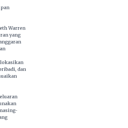
upan
beth Warren
uran yang
 anggaran
uan
lokasikan
ribadi, dan
suaikan
geluaran
gunakan
masing-
ang