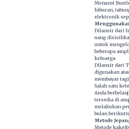
Menurut Bustl
hiburan, tabun
elektronik sep
Menggunakan
Dilansir dari
uang disisihk
untuk mengelo
beberapa ampl
keluarga.
Dilansir dari 
digunakan ata
membayar tagi
Salah satu ke
Anda berbelan
tersedia di am
melakukan peng
bulan berikutn
Metode Jepan
Metode kakeib