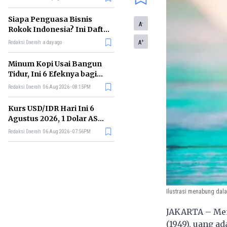
Memimpin di Era AI
Siapa Penguasa Bisnis
-
A
Rokok Indonesia? Ini Daftar
Perusahaan Terbesarnya
+
A
Redaksi Daerah
a day ago
Minum Kopi Usai Bangun
Tidur, Ini 6 Efeknya bagi
Kesehatan Tubuh
Redaksi Daerah
06 Aug 2026 - 08:15PM
Kurs USD/IDR Hari Ini 6
Agustus 2026, 1 Dolar AS
Kini Berapa Rupiah?
Redaksi Daerah
06 Aug 2026 - 07:56PM
Ilustrasi menabung dala
JAKARTA – Men
(1949), uang a