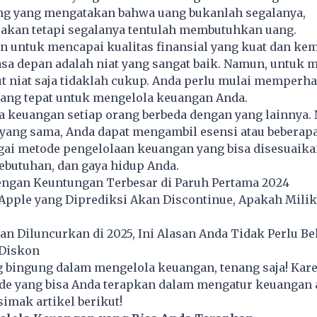
ng yang mengatakan bahwa uang bukanlah segalanya,
 akan tetapi segalanya tentulah membutuhkan
uang
.
n untuk mencapai kualitas finansial yang kuat dan ke
asa depan adalah niat yang sangat baik. Namun, untuk
t niat saja tidaklah cukup. Anda perlu mulai memperh
yang tepat untuk mengelola keuangan Anda.
a keuangan setiap orang berbeda dengan yang lainnya.
yang sama, Anda dapat mengambil esensi atau beberapa
agai metode pengelolaan keuangan yang bisa disesuaik
ebutuhan, dan gaya hidup Anda.
engan Keuntungan Terbesar di Paruh Pertama 2024
 Apple yang Diprediksi Akan Discontinue, Apakah Mili
an Diluncurkan di 2025, Ini Alasan Anda Tidak Perlu Bel
 Diskon
g bingung dalam mengelola keuangan, tenang saja! Kar
de yang bisa Anda terapkan dalam mengatur keuangan a
 simak artikel berikut!