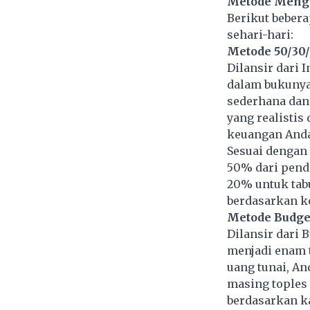
Metode Menge
Berikut beber
sehari-hari:
Metode 50/30
Dilansir dari 
dalam bukunya,
sederhana dan
yang realistis
keuangan Anda
Sesuai dengan
50% dari pend
20% untuk tabu
berdasarkan k
Metode Budget
Dilansir dari 
menjadi enam 
uang tunai, A
masing toples
berdasarkan ka