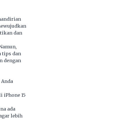
mandirian
 mewujudkan
atikan dan
 Namun,
 tips dan
an dengan
k Anda
i iPhone 15
ena ada
gar lebih