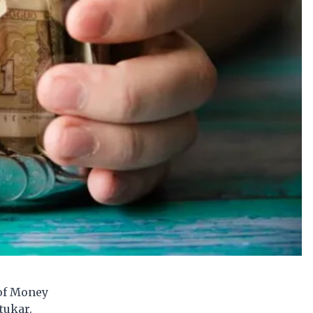
of Money
tukar.