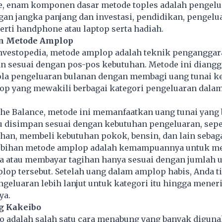
e, enam komponen dasar metode toples adalah pengelu
gan jangka panjang dan investasi, pendidikan, pengelu
erti handphone atau laptop serta hadiah.
 Metode Amplop
 Investopedia, metode amplop adalah teknik pengangga
an sesuai dengan pos-pos
kebutuhan
. Metode ini diangg
la pengeluaran bulanan dengan membagi uang tunai k
op yang mewakili berbagai kategori pengeluaran dala
The Balance, metode ini memanfaatkan uang tunai yang 
u disimpan sesuai dengan kebutuhan pengeluaran, sepe
han, membeli kebutuhan pokok, bensin, dan lain sebag
lebihan metode amplop adalah kemampuannya untuk 
ja atau membayar tagihan hanya sesuai dengan jumlah 
plop tersebut. Setelah uang dalam amplop habis, Anda t
eluaran lebih lanjut untuk kategori itu hingga mener
ya.
g Kakeibo
o adalah salah satu cara menabung yang banyak diguna