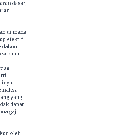
aran dasar,
aran
ran di mana
ap efektif
e dalam
m sebuah
bisa
rti
ainya.
memaksa
uang yang
idak dapat
ima gaji
kan oleh