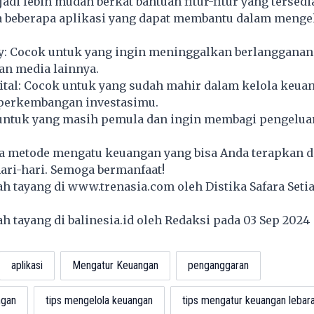
di lebih mudah berkat bantuan fitur-fitur yang tersedi
da beberapa aplikasi yang dapat membantu dalam menge
ey: Cocok untuk yang ingin meninggalkan berlangganan
n media lainnya.
ital: Cocok untuk yang sudah mahir dalam kelola keua
 perkembangan investasimu.
 untuk yang masih pemula dan ingin membagi pengelua
apa metode mengatu keuangan yang bisa Anda terapkan 
ari-hari. Semoga bermanfaat!
lah tayang di
www.trenasia.com
oleh Distika Safara Seti
lah tayang di
balinesia.id
oleh Redaksi pada 03 Sep 202
aplikasi
Mengatur Keuangan
penganggaran
ngan
tips mengelola keuangan
tips mengatur keuangan lebar