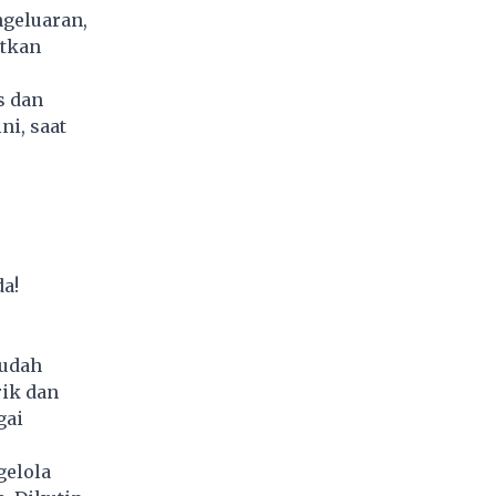
ngeluaran,
atkan
s dan
ini, saat
a!
sudah
rik dan
gai
gelola