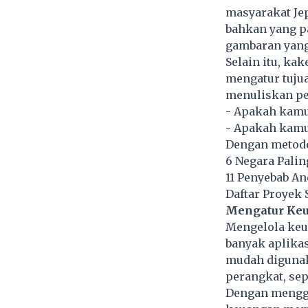
masyarakat Jep
bahkan yang p
gambaran yang
Selain itu, ka
mengatur tuju
menuliskan pe
- Apakah kam
- Apakah kamu
Dengan metode 
6 Negara Palin
11 Penyebab An
Daftar Proyek 
Mengatur Keu
Mengelola keua
banyak aplika
mudah digunaka
perangkat, sepe
Dengan menggu