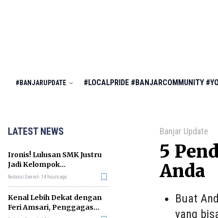
#LOCALPRIDE
#BANJARCOMMUNITY
#Y
#BANJARUPDATE
LATEST NEWS
Banjar Update
5 Pen
Ironis! Lulusan SMK Justru
Jadi Kelompok
Anda
Pengangguran Terbanyak
Redaksi Daerah
14 hours ago
di RI
Buat And
Kenal Lebih Dekat dengan
Feri Amsari, Penggagas
yang bis
Kabinet Bayangan