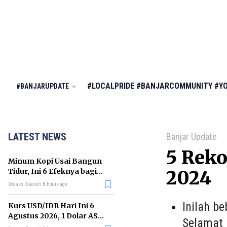
#LOCALPRIDE
#BANJARCOMMUNITY
#Y
#BANJARUPDATE
LATEST NEWS
Banjar Update
5 Reko
Minum Kopi Usai Bangun
Tidur, Ini 6 Efeknya bagi
2024
Kesehatan Tubuh
Redaksi Daerah
8 hours ago
Inilah b
Kurs USD/IDR Hari Ini 6
Agustus 2026, 1 Dolar AS
Selamat 
Kini Berapa Rupiah?