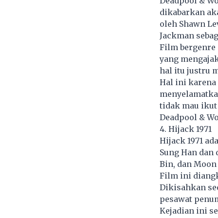
Deadpool & Wol
dikabarkan aka
oleh Shawn Le
Jackman sebag
Film bergenre
yang mengajak
hal itu justr
Hal ini karen
menyelamatkan
tidak mau iku
Deadpool & Wol
4. Hijack 1971
Hijack 1971 ad
Sung Han dan d
Bin, dan Moon
Film ini diang
Dikisahkan se
pesawat penum
Kejadian ini 