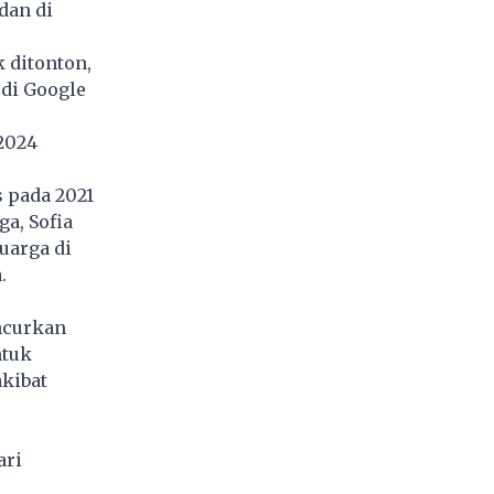
dan di
 ditonton,
di Google
2024
s pada 2021
ga, Sofia
uarga di
.
ncurkan
ntuk
kibat
ari