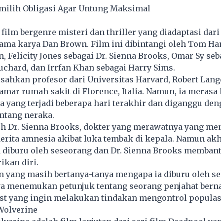
milih Obligasi Agar Untung Maksimal
 film bergenre misteri dan thriller yang diadaptasi dari
ama karya Dan Brown. Film ini dibintangi oleh Tom Ha
, Felicity Jones sebagai Dr. Sienna Brooks, Omar Sy seb
chard, dan Irrfan Khan sebagai Harry Sims.
sahkan profesor dari Universitas Harvard, Robert Lan
amar rumah sakit di Florence, Italia. Namun, ia merasa 
a yang terjadi beberapa hari terakhir dan diganggu de
ntang neraka.
leh Dr. Sienna Brooks, dokter yang merawatnya yang m
erita amnesia akibat luka tembak di kepala. Namun ak
 diburu oleh seseorang dan Dr. Sienna Brooks membant
ikan diri.
n yang masih bertanya-tanya mengapa ia diburu oleh 
ya menemukan petunjuk tentang seorang penjahat ber
ist yang ingin melakukan tindakan mengontrol populas
Wolverine