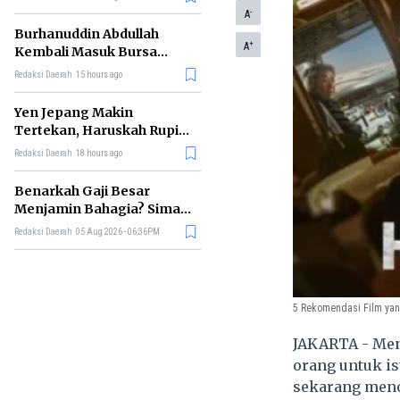
-
A
Burhanuddin Abdullah
+
A
Kembali Masuk Bursa
Gubernur BI, Ini Rekam
Redaksi Daerah
15 hours ago
Jejaknya
Yen Jepang Makin
Tertekan, Haruskah Rupiah
Ikut Khawatir?
Redaksi Daerah
18 hours ago
Benarkah Gaji Besar
Menjamin Bahagia? Simak
Penjelasan Ilmu Ekonomi
Redaksi Daerah
05 Aug 2026 - 06:36PM
5 Rekomendasi Film yan
JAKARTA - Meno
orang untuk is
sekarang menon