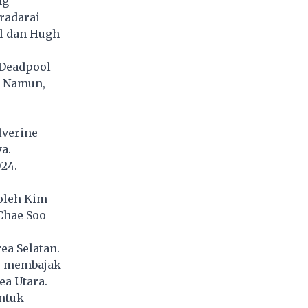
ng
radarai
l dan Hugh
 Deadpool
. Namun,
verine
a.
24.
 oleh Kim
 Chae Soo
ea Selatan.
) membajak
a Utara.
ntuk