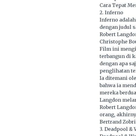
Cara Tepat Me
2. Inferno
Inferno adalah
dengan judul s
Robert Langdon
Christophe Bou
Film ini mengi
terbangun di k
dengan apa saj
penglihatan te
Ia ditemani o
bahwa ia mend
mereka berdua
Langdon melar
Robert Langdo
orang, akhirn
Bertrand Zobr
3. Deadpool & 