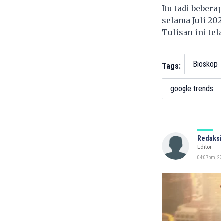
Itu tadi beber
selama Juli 20
Tulisan ini te
Bioskop
Tags:
google trends
Redaksi
Editor
04:07pm, 22