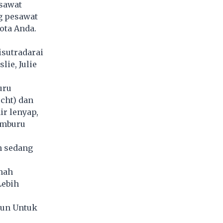
esawat
g pesawat
ota Anda.
isutradarai
lie, Julie
uru
cht) dan
r lenyap,
emburu
n sedang
mah
Lebih
iun Untuk