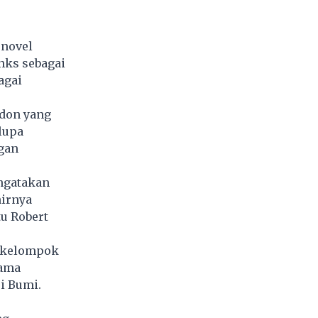
 novel
nks sebagai
agai
gdon yang
lupa
ngan
engatakan
hirnya
u Robert
sekelompok
nama
i Bumi.