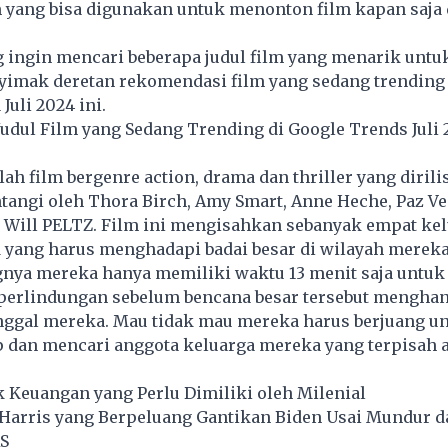
 yang bisa digunakan untuk menonton film kapan saja 
 ingin mencari beberapa judul film yang menarik untuk
yimak deretan rekomendasi film yang sedang trending 
Juli 2024 ini.
dul Film yang Sedang Trending di Google Trends Juli 
lah film bergenre action, drama dan thriller yang dirili
intangi oleh Thora Birch, Amy Smart, Anne Heche, Paz Ve
n Will PELTZ. Film ini mengisahkan sebanyak empat kel
 yang harus menghadapi badai besar di wilayah mereka
nya mereka hanya memiliki waktu 13 menit saja untuk
erlindungan sebelum bencana besar tersebut mengha
inggal mereka. Mau tidak mau mereka harus berjuang u
p dan mencari anggota keluarga mereka yang terpisah a
k Keuangan yang Perlu Dimiliki oleh Milenial
Harris yang Berpeluang Gantikan Biden Usai Mundur d
S