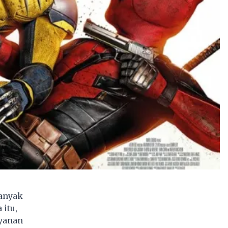
banyak
 itu,
ayanan