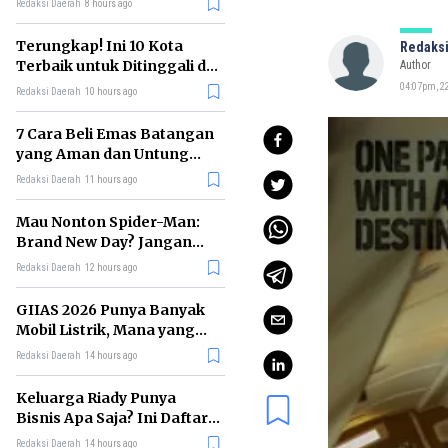
Redaksi Daerah
8 hours ago
Terungkap! Ini 10 Kota
Redaksi
Terbaik untuk Ditinggali di
Author
Dunia Tahun 2026
04:07pm, 22
Redaksi Daerah
10 hours ago
7 Cara Beli Emas Batangan
yang Aman dan Untung
untuk Pemula
Redaksi Daerah
11 hours ago
Mau Nonton Spider-Man:
Brand New Day? Jangan
Lewatkan 6 Film Penting
Redaksi Daerah
12 hours ago
Ini
GIIAS 2026 Punya Banyak
Mobil Listrik, Mana yang
Cocok untuk Gaji Rp10 Juta?
Redaksi Daerah
14 hours ago
Keluarga Riady Punya
Bisnis Apa Saja? Ini Daftar
Kerajaan Usahanya
Redaksi Daerah
14 hours ago