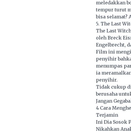
meledakkan bo
tempur turut 
bisa selamat? 
5. The Last Wi
The Last Witch
oleh Breck Eisn
Engelbrecht, d
Film ini meng
penyihir bahka
menumpas para
ia meramalkan
penyihir.
Tidak cukup di
berusaha unt
Jangan Gegaba
4 Cara Menghen
Terjamin
Ini Dia Sosok
Nikahkan Ana