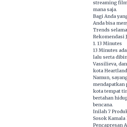
streaming film
mana saja.
Bagi Anda yang
Anda bisa men
Trends selama 
Rekomendasi Ju
1. 13 Minutes
13 Minutes ada
lalu serta dib
Vassilieva, da
kota Heartland
Namun, sayang
mendapatkan p
kota tempat t
bertahan hidu
bencana.
Inilah 7 Produ
Sosok Kamala 
Pencapresan A