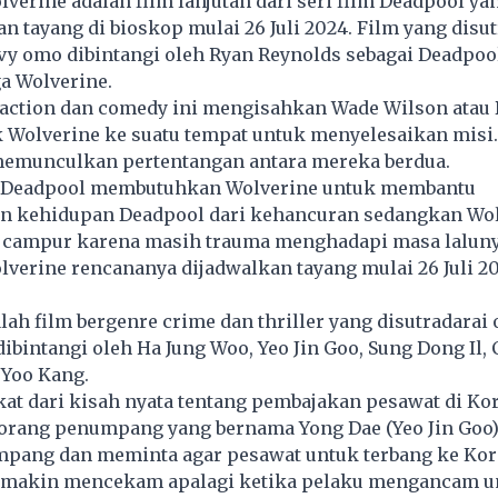
verine adalah film lanjutan dari seri film Deadpool ya
n tayang di bioskop mulai 26 Juli 2024. Film yang disut
vy omo dibintangi oleh Ryan Reynolds sebagai Deadpoo
a Wolverine.
 action dan comedy ini mengisahkan Wade Wilson atau
 Wolverine ke suatu tempat untuk menyelesaikan misi
u memunculkan pertentangan antara mereka berdua.
a Deadpool membutuhkan Wolverine untuk membantu
 kehidupan Deadpool dari kehancuran sedangkan Wol
t campur karena masih trauma menghadapi masa laluny
verine rencananya dijadwalkan tayang mulai 26 Juli 20
alah film bergenre crime dan thriller yang disutradarai
ibintangi oleh Ha Jung Woo, Yeo Jin Goo, Sung Dong Il,
 Yoo Kang.
kat dari kisah nyata tentang pembajakan pesawat di Kor
orang penumpang yang bernama Yong Dae (Yeo Jin Goo
pang dan meminta agar pesawat untuk terbang ke Kore
semakin mencekam apalagi ketika pelaku mengancam u