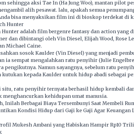
m sehingga aksi Tae In (Ha Jung Woo), mantan pilot p
mengambil alih pesawat. lalu, apakah semua penumpan
Anda bisa menyaksikan film ini di bioskop terdekat di k
tch Hunter
 Hunter adalah film bergenre fantasy dan action yang d
er dan dibintangi oleh Vin Diesel, Elijah Wood, Rose Les
an Michael Caine.
isahkan sosok Kaulder (Vin Diesel) yang menjadi pemb
n ia sempat mengalahkan ratu penyihir (Julie Engelbre
 pengikutnya. Namun sayangnya, sebelum ratu penyihi
 kutukan kepada Kaulder untuk hidup abadi sebagai p
 situ, ratu penyihir ternyata berhasil hidup kembali da
uk menghancurkan kehidupan umat manusia.
h, Inilah Berbagai Biaya Tersembunyi Saat Membeli Ru
tikan Kondisi Hidup dari Gaji ke Gaji Agar Keuangan 
 Profil Mukesh Ambani yang Habiskan Hampir Rp10 Tril
k