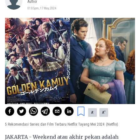
Author
01:05pm, 17 May, 2024
-
+
A
A
5 Rekomendasi Series dan Film Terbaru Netflix Tayang Mei 2024
(Netflix)
JAKARTA - Weekend atau akhir pekan adalah