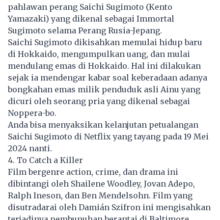
pahlawan perang Saichi Sugimoto (Kento
Yamazaki) yang dikenal sebagai Immortal
Sugimoto selama Perang Rusia-Jepang.
Saichi Sugimoto dikisahkan memulai hidup baru
di Hokkaido, mengumpulkan uang, dan mulai
mendulang emas di Hokkaido. Hal ini dilakukan
sejak ia mendengar kabar soal keberadaan adanya
bongkahan emas milik penduduk asli Ainu yang
dicuri oleh seorang pria yang dikenal sebagai
Noppera-bo.
Anda bisa menyaksikan kelanjutan petualangan
Saichi Sugimoto di Netflix yang tayang pada 19 Mei
2024 nanti.
4. To Catch a Killer
Film bergenre action, crime, dan drama ini
dibintangi oleh Shailene Woodley, Jovan Adepo,
Ralph Ineson, dan Ben Mendelsohn. Film yang
disutradarai oleh Damián Szifron ini mengisahkan
terjadinya pembunuhan berantai di Baltimore,