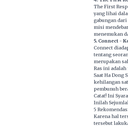
The First Resp
yang lihai dal
gabungan dari
misi mendebar
menemukan dal
5. Connect - K
Connect diada
tentang seoran
merupakan sala
Ras ini adalah
Saat Ha Dong 
kehilangan sa
pembunuh bera
Catat! Ini Sya
Inilah Sejuml
5 Rekomendasi
Karena hal te
tersebut lakuk