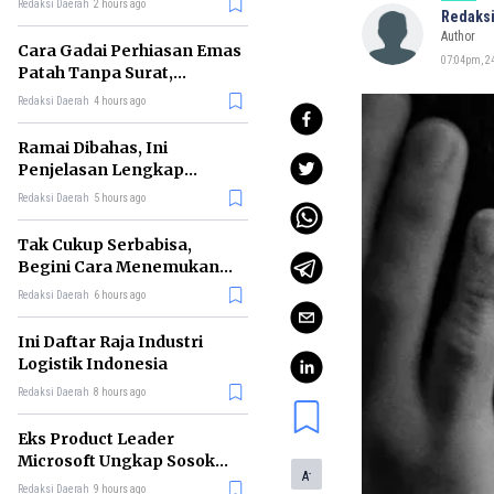
Redaksi Daerah
2 hours ago
Redaksi
Author
Cara Gadai Perhiasan Emas
07:04pm, 24
Patah Tanpa Surat,
Ternyata Tetap Bisa!
Redaksi Daerah
4 hours ago
Ramai Dibahas, Ini
Penjelasan Lengkap
tentang Konsep Kabinet
Redaksi Daerah
5 hours ago
Bayangan
Tak Cukup Serbabisa,
Begini Cara Menemukan
'Spike' agar CV Dilirik HR
Redaksi Daerah
6 hours ago
Ini Daftar Raja Industri
Logistik Indonesia
Redaksi Daerah
8 hours ago
Eks Product Leader
Microsoft Ungkap Sosok
-
A
yang Paling Cocok
Redaksi Daerah
9 hours ago