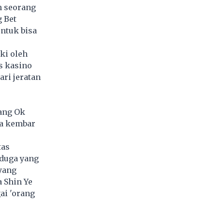
n seorang
 Bet
untuk bisa
ki oleh
is kasino
ari jeratan
tang Ok
ra kembar
tas
rduga yang
yang
a Shin Ye
ai 'orang