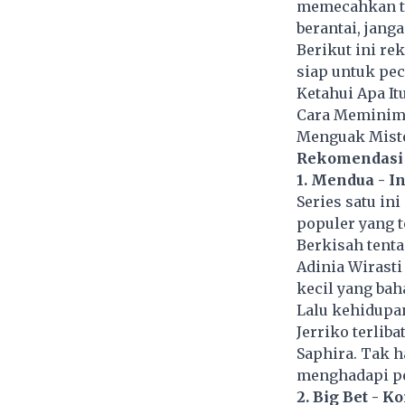
memecahkan te
berantai, jang
Berikut ini re
siap untuk peca
Ketahui Apa It
Cara Meminima
Menguak Mist
Rekomendasi 
1. Mendua - I
Series satu ini
populer yang t
Berkisah tent
Adinia Wirast
kecil yang bah
Lalu kehidupa
Jerriko terlib
Saphira. Tak 
menghadapi pe
2. Big Bet - K