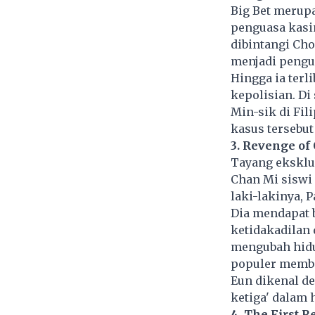
Big Bet merup
penguasa kasin
dibintangi Cho
menjadi pengua
Hingga ia terl
kepolisian. Di 
Min-sik di Fil
kasus tersebut
3. Revenge of
Tayang eksklus
Chan Mi siswi
laki-lakinya, 
Dia mendapat 
ketidakadilan 
mengubah hidu
populer membin
Eun dikenal de
ketiga' dalam
4. The First 