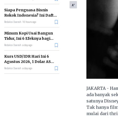
Memimpin di Era AI
+
A
Siapa Penguasa Bisnis
Rokok Indonesia? Ini Daftar
Perusahaan Terbesarnya
Redaksi Daerah
10 hours ago
Minum Kopi Usai Bangun
Tidur, Ini 6 Efeknya bagi
Kesehatan Tubuh
Redaksi Daerah
a day ago
Kurs USD/IDR Hari Ini 6
Agustus 2026, 1 Dolar AS
Kini Berapa Rupiah?
Redaksi Daerah
a day ago
JAKARTA - Ham
ada banyak se
satunya Disney
Tak hanya film
mulai dari thr