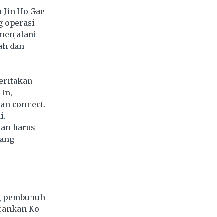
 Jin Ho Gae
g operasi
menjalani
ah dan
eritakan
In,
gan connect.
i.
dan harus
rang
ng pembunuh
erankan Ko