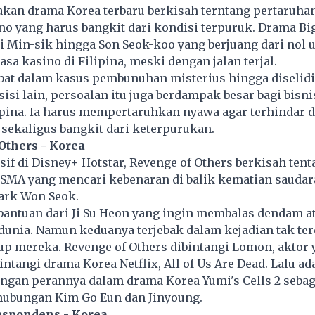
akan drama Korea terbaru berkisah terntang pertaruha
o yang harus bangkit dari kondisi terpuruk. Drama Big
i Min-sik hingga Son Seok-koo yang berjuang dari nol 
sa kasino di Filipina, meski dengan jalan terjal.
ibat dalam kasus pembunuhan misterius hingga diselidi
sisi lain, persoalan itu juga berdampak besar bagi bisn
ipina. Ia harus mempertaruhkan nyawa agar terhindar d
 sekaligus bangkit dari keterpurukan.
 Others - Korea
if di Disney+ Hotstar, Revenge of Others berkisah ten
 SMA yang mencari kebenaran di balik kematian sauda
Park Won Seok.
bantuan dari Ji Su Heon yang ingin membalas dendam a
dunia. Namun keduanya terjebak dalam kejadian tak te
p mereka. Revenge of Others dibintangi Lomon, aktor 
tangi drama Korea Netflix, All of Us Are Dead. Lalu ad
ngan perannya dalam drama Korea Yumi's Cells 2 sebag
 hubungan Kim Go Eun dan Jinyoung.
Respondens - Korea