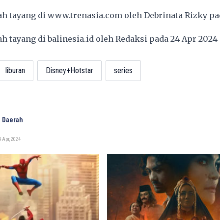
lah tayang di
www.trenasia.com
oleh Debrinata Rizky pa
lah tayang di
balinesia.id
oleh Redaksi pada 24 Apr 202
liburan
Disney+Hotstar
series
 Daerah
 Apr, 2024