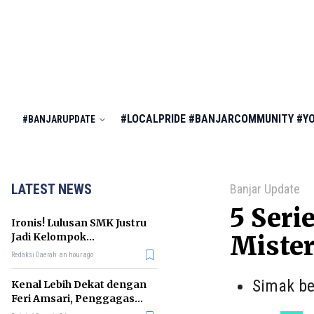
#LOCALPRIDE
#BANJARCOMMUNITY
#Y
#BANJARUPDATE
LATEST NEWS
Banjar Update
5 Seri
Ironis! Lulusan SMK Justru
Jadi Kelompok
Mister
Pengangguran Terbanyak
Redaksi Daerah
an hour ago
di RI
Simak be
Kenal Lebih Dekat dengan
Feri Amsari, Penggagas
Kabinet Bayangan