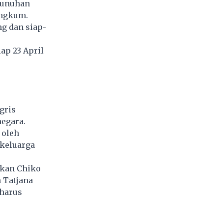
bunuhan
angkum.
ng dan siap-
ap 23 April
gris
negara.
 oleh
 keluarga
nkan Chiko
 Tatjana
 harus