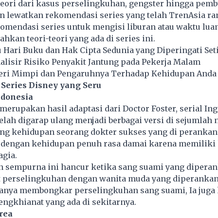
ori dari kasus perselingkuhan, gengster hingga pem
an lewatkan rekomendasi series yang telah TrenAsia r
komendasi series untuk mengisi liburan atau waktu lua
hkan teori-teori yang ada di series ini.
u Hari Buku dan Hak Cipta Sedunia yang Diperingati Seti
lisir Risiko Penyakit Jantung pada Pekerja Malam
eri Mimpi dan Pengaruhnya Terhadap Kehidupan Anda
Series Disney yang Seru
ndonesia
 merupakan hasil adaptasi dari Doctor Foster, serial Ing
elah digarap ulang menjadi berbagai versi di sejumlah 
ang kehidupan seorang dokter sukses yang di perankan
i dengan kehidupan penuh rasa damai karena memiliki
agia.
n sempurna ini hancur ketika sang suami yang dipera
at perselingkuhan dengan wanita muda yang diperankan
hanya membongkar perselingkuhan sang suami, Ia juga
ngkhianat yang ada di sekitarnya.
orea