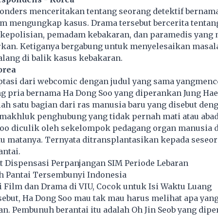
onders menceritakan tentang seorang detektif bernama
am mengungkap kasus. Drama tersebut bercerita tentan
 kepolisian, pemadam kebakaran, dan paramedis yang 
kan. Ketiganya bergabung untuk menyelesaikan masal
ang di balik kasus kebakaran.
orea
ptasi dari webcomic dengan judul yang sama yangmenc
g pria bernama Ha Dong Soo yang diperankan Jung Hae 
h satu bagian dari ras manusia baru yang disebut den
 makhluk penghubung yang tidak pernah mati atau abad
Soo diculik oleh sekelompok pedagang organ manusia 
tu matanya. Ternyata ditransplantasikan kepada seseo
ntai.
rat Dispensasi Perpanjangan SIM Periode Lebaran
ah Pantai Tersembunyi Indonesia
 Film dan Drama di VIU, Cocok untuk Isi Waktu Luang
rsebut, Ha Dong Soo mau tak mau harus melihat apa ya
an. Pembunuh berantai itu adalah Oh Jin Seob yang dip