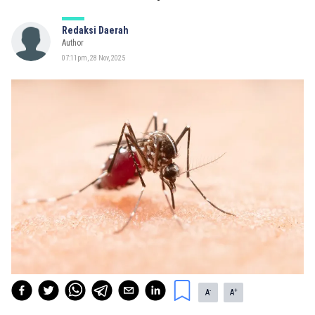
Redaksi Daerah
Author
07:11pm, 28 Nov, 2025
-
+
A
A