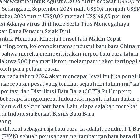
a Newcastle untuk Agustus 2024 turun sebesar US$0,5 
. Sedangkan, September 2024 naik US$0,4 menjadi US$147
Oktober 2024 turun US$0,05 menjadi US$148,95 per ton.
si Adanya Virus di iPhone Serta Tips Mencegahnya
an Dana Pensiun Sejak Dini
untuk Membuat Kinerja Ponsel Jadi Makin Cepat
 mining.com, kelompok utama industri batu bara China
u bahwa mereka memperkirakan impor batu bara tahun 
aknya 500 juta metrik ton, melampaui rekor tertinggi
oleh para pelaku pasar.
ra pada tahun 2024 akan mencapai level itu jika pengi
kecepatan pesat yang terlihat sejauh ini tahun ini,” ka
portasi dan Distribusi Batu Bara (CCTD) Su Huipeng.
, beberapa konglomerat Indonesia masuk dalam daftar 
bisnis di sektor batu bara. Lalu, siapa sajakah mereka?
di Indonesia Berkat Bisnis Batu Bara
wong
 dikenal sebagai raja batu bara, ia adalah pendiri PT B
 (BYAN) sebuah perusahaan pertambangan batu bara di 