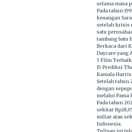
selama masa p
Pada tahun 19
keuangan Sara
setelah krisis
satu perusaha
tambang batu b
Berkaca dari K
Daycare yang
5 Film Terbai
15 Prediksi T
Kamala Harris
Setelah tahun 
dengan sepupun
melalui Pama 
Pada tahun 202
sekitar Rp28,0
miliar atau se
Indonesia.
Tulisan ini te