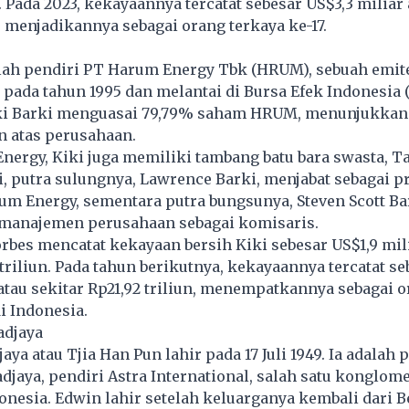
. Pada 2023, kekayaannya tercatat sebesar US$3,3 miliar 
n, menjadikannya sebagai orang terkaya ke-17.
lah pendiri PT Harum Energy Tbk (HRUM), sebuah emite
 pada tahun 1995 dan melantai di Bursa Efek Indonesia 
iki Barki menguasai 79,79% saham HRUM, menunjukkan
n atas perusahaan.
nergy, Kiki juga memiliki tambang batu bara swasta, T
i, putra sulungnya, Lawrence Barki, menjabat sebagai p
m Energy, sementara putra bungsunya, Steven Scott Bar
m manajemen perusahaan sebagai komisaris.
rbes mencatat kekayaan bersih Kiki sebesar US$1,9 mil
 triliun. Pada tahun berikutnya, kekayaannya tercatat se
 atau sekitar Rp21,92 triliun, menempatkannya sebagai 
i Indonesia.
adjaya
ya atau Tjia Han Pun lahir pada 17 Juli 1949. Ia adalah p
djaya, pendiri Astra International, salah satu konglome
onesia
. Edwin lahir setelah keluarganya kembali dari 