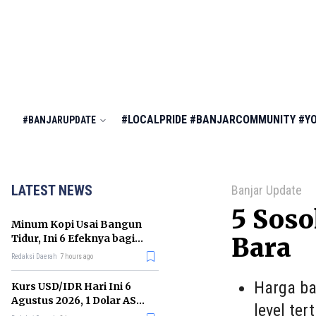
#LOCALPRIDE
#BANJARCOMMUNITY
#Y
#BANJARUPDATE
LATEST NEWS
Banjar Update
5 Soso
Minum Kopi Usai Bangun
Tidur, Ini 6 Efeknya bagi
Bara
Kesehatan Tubuh
Redaksi Daerah
7 hours ago
Harga ba
Kurs USD/IDR Hari Ini 6
Agustus 2026, 1 Dolar AS
level te
Kini Berapa Rupiah?