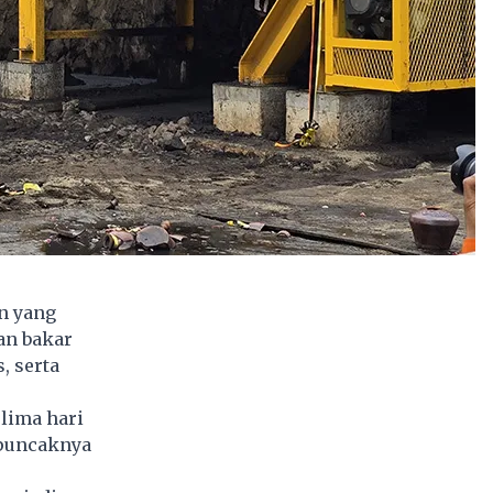
n yang
an bakar
, serta
lima hari
 puncaknya