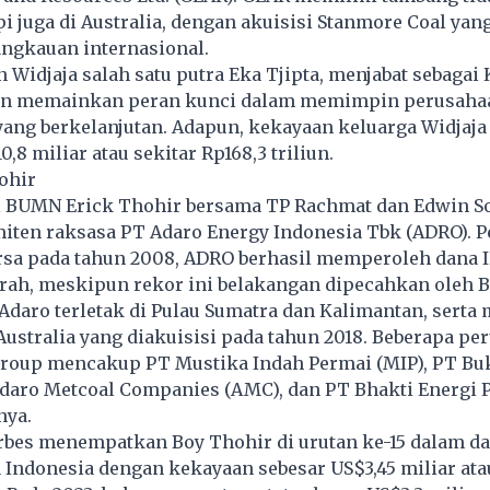
pi juga di Australia, dengan akuisisi Stanmore Coal yan
ngkauan internasional.
Widjaja salah satu putra Eka Tjipta, menjabat sebagai
an memainkan peran kunci dalam memimpin perusaha
ang berkelanjutan. Adapun, kekayaan keluarga Widjaja
8 miliar atau sekitar Rp168,3 triliun.
hohir
 BUMN Erick Thohir bersama TP Rachmat dan Edwin So
iten raksasa PT Adaro Energy Indonesia Tbk (ADRO). P
rsa pada tahun 2008, ADRO berhasil memperoleh dana I
arah, meskipun rekor ini belakangan dipecahkan oleh 
Adaro
terletak di Pulau Sumatra dan Kalimantan, serta
 Australia yang diakuisisi pada tahun 2018. Beberapa pe
roup mencakup PT Mustika Indah Permai (MIP), PT Bu
Adaro Metcoal Companies (AMC), dan PT Bhakti Energi 
nya.
rbes menempatkan Boy Thohir di urutan ke-15 dalam da
Indonesia dengan kekayaan sebesar US$3,45 miliar ata