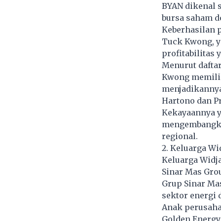
BYAN dikenal s
bursa saham do
Keberhasilan 
Tuck Kwong, y
profitabilitas y
Menurut daftar
Kwong memiliki
menjadikannya 
Hartono dan Pr
Kekayaannya y
mengembangkan
regional.
2. Keluarga Wi
Keluarga Widja
Sinar Mas Grou
Grup Sinar Mas
sektor energi 
Anak perusaha
Golden Energy 