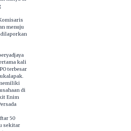
g
 Komisaris
an menuju
 dilaporkan
eryadjaya
ertama kali
PO terbesar
Bukalapak.
 memiliki
rusahaan di
kit Enim
Persada
ftar 50
u sekitar