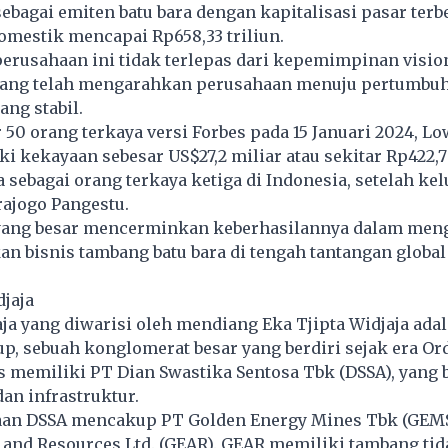
ebagai emiten batu bara dengan kapitalisasi pasar terb
mestik mencapai Rp658,33 triliun.
perusahaan ini tidak terlepas dari kepemimpinan visi
ang telah mengarahkan perusahaan menuju pertumbu
ang stabil.
 50 orang terkaya versi Forbes pada 15 Januari 2024, L
 kekayaan sebesar US$27,2 miliar atau sekitar Rp422,79
sebagai orang terkaya ketiga di Indonesia, setelah kel
ajogo Pangestu.
ang besar mencerminkan keberhasilannya dalam meng
 bisnis tambang batu bara di tengah tantangan global
djaja
ja yang diwarisi oleh mendiang Eka Tjipta Widjaja ada
p, sebuah konglomerat besar yang berdiri sejak era Or
 memiliki PT Dian Swastika Sentosa Tbk (DSSA), yang 
dan infrastruktur.
an DSSA mencakup PT Golden Energy Mines Tbk (GEMS
and Resources Ltd. (GEAR). GEAR memiliki tambang tid