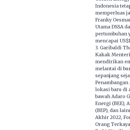
Indonesia teta
memperluas ja
Franky Oesman 
Utama DSSA d
pertumbuhan y
mencapai US$10,
3. Garibaldi T
Kakak Menteri
mendirikan em
melantai di bu
sepanjang sej
Penambangan
lokasi baru di
bawah Adaro G
Energi (BEE), 
(BEP), dan lain
Akhir 2022, Fo
Orang Terkaya 