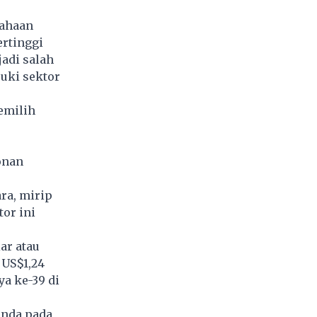
sahaan
rtinggi
adi salah
uki sektor
emilih
onan
ra, mirip
or ini
ar atau
 US$1,24
ya ke-39 di
anda pada