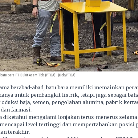
atu bara PT Bukit Asam Tbk (PTBA).
(Dok/PTBA)
ama berabad-abad,
batu bara
memiliki memainkan pera
hanya untuk pembangkit listrik, tetapi juga sebagai bah
oduksi baja, semen, pengolahan alumina, pabrik kertas
 dan farmasi.
a diketahui mengalami lonjakan terus-menerus selama 
, mencapai level tertinggi dan mempertahankan posisi
lan terakhir.