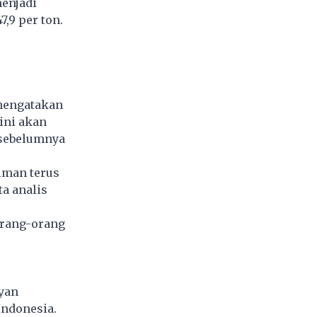
menjadi
,9 per ton.
 mengatakan
ini akan
 sebelumnya
riman terus
ta analis
orang-orang
ayan
Indonesia.