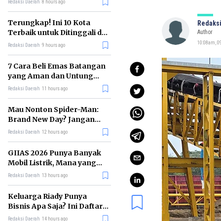
Redaksi Daerah
8 hours ago
Terungkap! Ini 10 Kota
Redaksi
Terbaik untuk Ditinggali di
Author
Dunia Tahun 2026
10:08am, 0
Redaksi Daerah
9 hours ago
7 Cara Beli Emas Batangan
yang Aman dan Untung
untuk Pemula
Redaksi Daerah
11 hours ago
Mau Nonton Spider-Man:
Brand New Day? Jangan
Lewatkan 6 Film Penting
Redaksi Daerah
12 hours ago
Ini
GIIAS 2026 Punya Banyak
Mobil Listrik, Mana yang
Cocok untuk Gaji Rp10 Juta?
Redaksi Daerah
13 hours ago
Keluarga Riady Punya
Bisnis Apa Saja? Ini Daftar
Kerajaan Usahanya
Redaksi Daerah
14 hours ago