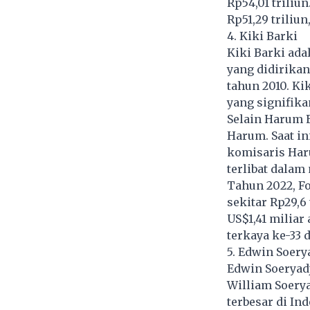
Rp54,01 triliun
Rp51,29 triliu
4. Kiki Barki
Kiki Barki ada
yang didirikan
tahun 2010. K
yang signifika
Selain Harum E
Harum. Saat in
komisaris Haru
terlibat dala
Tahun 2022, Fo
sekitar Rp29,6
US$1,41 miliar
terkaya ke-33 d
5. Edwin Soery
Edwin Soeryadja
William Soerya
terbesar di
Ind