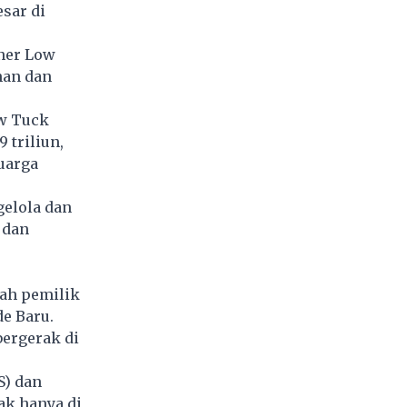
esar di
oner Low
han dan
ow Tuck
 triliun,
uarga
elola dan
 dan
lah pemilik
de Baru.
bergerak di
) dan
ak hanya di