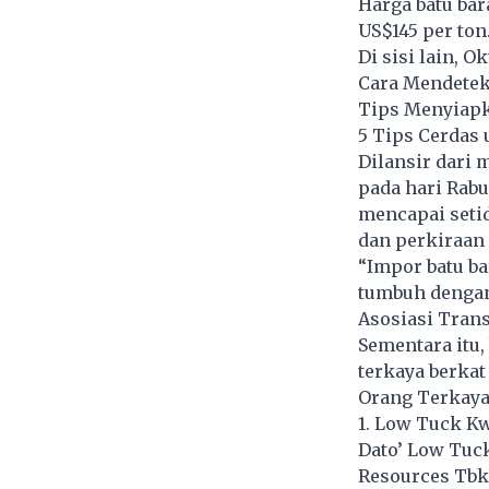
Harga batu bar
US$145 per ton
Di sisi lain, 
Cara Mendetek
Tips Menyiapk
5 Tips Cerdas 
Dilansir dari
pada hari Rab
mencapai setid
dan perkiraan 
“Impor batu ba
tumbuh dengan 
Asosiasi Trans
Sementara itu
terkaya berkat 
Orang Terkaya 
1. Low Tuck K
Dato’ Low Tuck
Resources Tbk