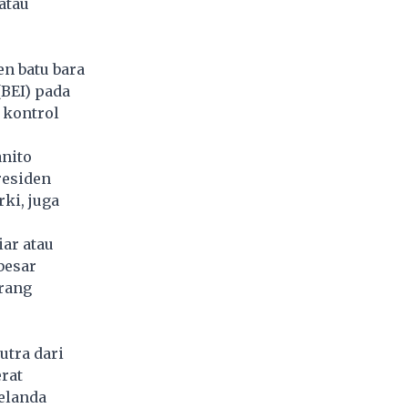
atau
n batu bara
(BEI) pada
 kontrol
anito
residen
ki, juga
iar atau
besar
orang
utra dari
rat
Belanda