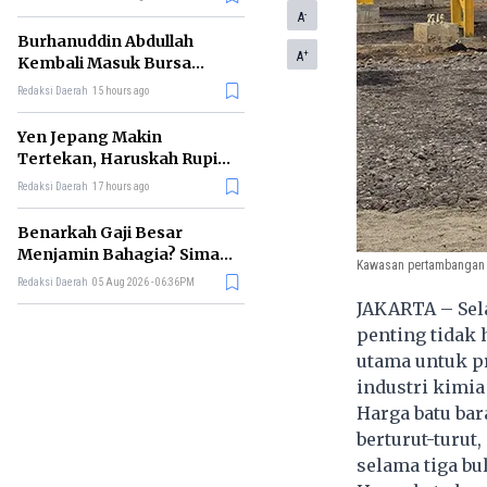
-
A
Burhanuddin Abdullah
+
A
Kembali Masuk Bursa
Gubernur BI, Ini Rekam
Redaksi Daerah
15 hours ago
Jejaknya
Yen Jepang Makin
Tertekan, Haruskah Rupiah
Ikut Khawatir?
Redaksi Daerah
17 hours ago
Benarkah Gaji Besar
Menjamin Bahagia? Simak
Kawasan pertambangan b
Penjelasan Ilmu Ekonomi
Redaksi Daerah
05 Aug 2026 - 06:36PM
JAKARTA – Sel
penting tidak 
utama untuk pr
industri kimia
Harga batu bar
berturut-turut
selama tiga bu