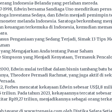
erang Indonesia-Belanda yang perlahan mereda.
97-1998, Edwin bersama Sandiaga Uno mendirikan peru
toga Investama Sedaya, dan Edwin menjadi pemimpin te
 moneter melanda Indonesia. Saratoga berkembang menj
an keuangan terkemuka di Indonesia, kemudian memas
ara.
asus Penganiaan yang Sedang Terjadi, Simak 13 Tips M
 Aman
k yang Mengajarkan Anda tentang Pasar Saham
he Simpsons yang Menjadi Kenyataan, Termasuk Pencal
2000, Edwin mulai terlibat dalam bisnis tambang batu ba
ya, Theodore Permadi Rachmat, yang juga aktif di sekt
Persada.
2, Forbes mencatat kekayaan Edwin sebesar US$1,8 mili
5 triliun. Pada tahun 2023, kekayaannya tercatat sebesar
kitar Rp19,27 triliun, menjadikannya sebagai orang terka
lah tayang di
www.trenasia.com
oleh Distika Safara Seti