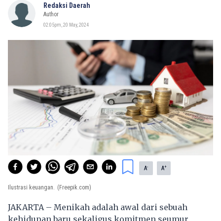
Redaksi Daerah
Author
02:05pm, 20 May, 2024
-
+
A
A
Ilustrasi keuangan.
(Freepik.com)
JAKARTA – Menikah adalah awal dari sebuah
kehidupan baru sekaligus komitmen seumur