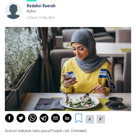
Redaksi Daerah
Author
07:03am, 12 Mar, 2024
-
+
A
A
Ilustrasi makanan buka puasa/Freepik.com
(Istimewa)