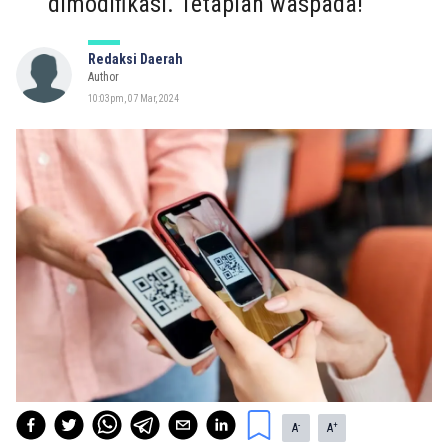
dimodifikasi. Tetaplah waspada!
Redaksi Daerah
Author
10:03pm, 07 Mar, 2024
-
+
A
A