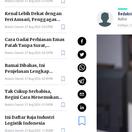
Redaksi Daerah
07 Aug 2026 - 07:06PM
di RI
Kenal Lebih Dekat dengan
Redaksi
Feri Amsari, Penggagas
Author
Kabinet Bayangan
04:08pm, 1
Redaksi Daerah
07 Aug 2026 - 05:57PM
Cara Gadai Perhiasan Emas
Patah Tanpa Surat,
Ternyata Tetap Bisa!
Redaksi Daerah
07 Aug 2026 - 04:12PM
Ramai Dibahas, Ini
Penjelasan Lengkap
tentang Konsep Kabinet
Redaksi Daerah
07 Aug 2026 - 02:49PM
Bayangan
Tak Cukup Serbabisa,
Begini Cara Menemukan
'Spike' agar CV Dilirik HR
Redaksi Daerah
07 Aug 2026 - 01:34PM
Ini Daftar Raja Industri
Logistik Indonesia
Redaksi Daerah
07 Aug 2026 - 11:29AM