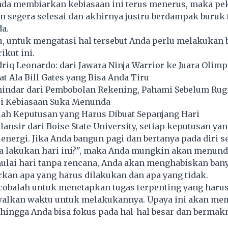
nda membiarkan kebiasaan ini terus menerus, maka pe
n segera selesai dan akhirnya justru berdampak buruk
a.
u, untuk mengatasi hal tersebut Anda perlu melakukan 
ikut ini.
iq Leonardo: dari Jawara Ninja Warrior ke Juara Olimp
t Ala Bill Gates yang Bisa Anda Tiru
hindar dari Pembobolan Rekening, Pahami Sebelum Rugi
i Kebiasaan Suka Menunda
lah Keputusan yang Harus Dibuat Sepanjang Hari
lansir dari Boise State University, setiap keputusan yan
ergi. Jika Anda bangun pagi dan bertanya pada diri se
ya lakukan hari ini?", maka Anda mungkin akan menund
ulai hari tanpa rencana, Anda akan menghabiskan ban
kan apa yang harus dilakukan dan apa yang tidak.
 cobalah untuk menetapkan tugas terpenting yang haru
walkan waktu untuk melakukannya. Upaya ini akan m
hingga Anda bisa fokus pada hal-hal besar dan bermak