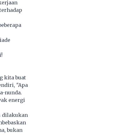
kerjaan
 terhadap
beberapa
iade
!
g kita buat
ndiri, "Apa
a-nunda.
yak energi
s dilakukan
embebaskan
na, bukan