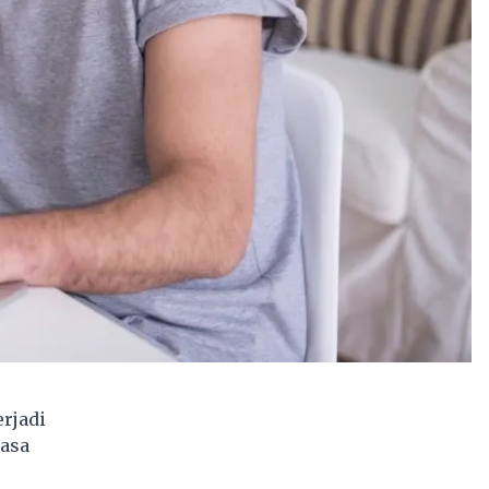
rjadi
rasa