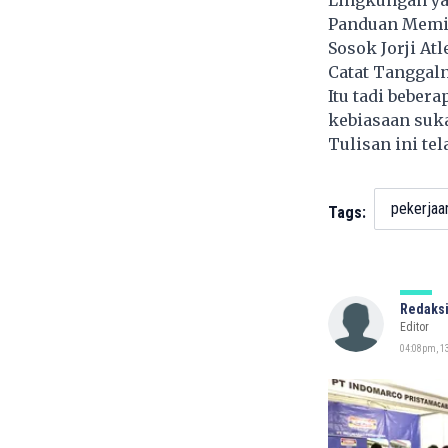
Panduan Memil
Sosok Jorji At
Catat Tanggaln
Itu tadi beber
kebiasaan suk
Tulisan ini te
pekerjaa
Tags:
Redaksi
Editor
04:08pm, 1