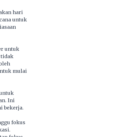
akan hari
ncana untuk
biasaan
er untuk
 tidak
oleh
untuk mulai
 untuk
n. Ini
 bekerja.
nggu fokus
kasi.
ap fokus.