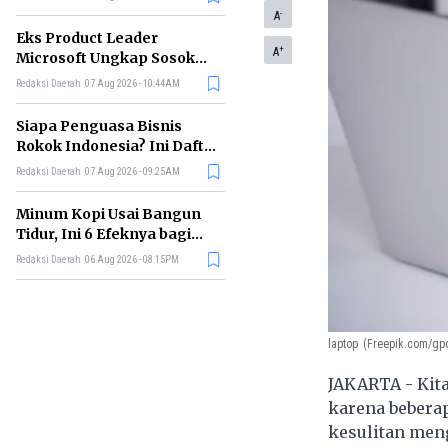
-
A
Eks Product Leader
+
A
Microsoft Ungkap Sosok
yang Paling Cocok
Redaksi Daerah
07 Aug 2026 - 10:44AM
Memimpin di Era AI
Siapa Penguasa Bisnis
Rokok Indonesia? Ini Daftar
Perusahaan Terbesarnya
Redaksi Daerah
07 Aug 2026 - 09:25AM
Minum Kopi Usai Bangun
Tidur, Ini 6 Efeknya bagi
Kesehatan Tubuh
Redaksi Daerah
06 Aug 2026 - 08:15PM
laptop
(Freepik.com/gpo
JAKARTA - Kita
karena beberap
kesulitan meng