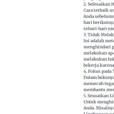
2. Selesaikan 
Cara terbaik 
Anda sebelumny
hari berikutny
sehari-hari yan
3. Tidak Mela
Ini adalah me
menghindari pe
melakukan apa-
melakukan hal
bekerja karen
4. Fokus pada
Dalam bukunya
memecah tugas 
membantu meng
5. Sesuaikan 
Untuk menghin
Anda. Misalnya
Lingkungan ya