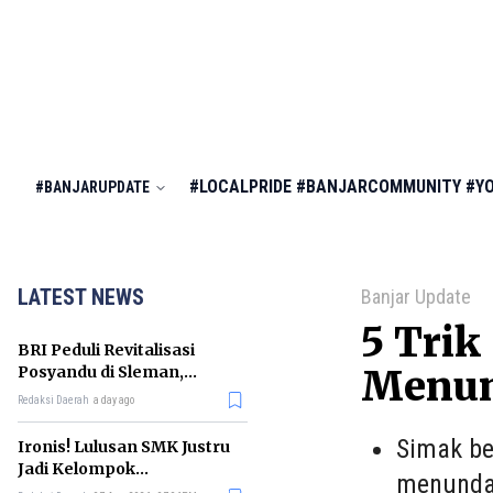
#LOCALPRIDE
#BANJARCOMMUNITY
#Y
#BANJARUPDATE
LATEST NEWS
Banjar Update
5 Trik
BRI Peduli Revitalisasi
Posyandu di Sleman,
Menu
Dorong Penurunan
Redaksi Daerah
a day ago
Stunting
Simak be
Ironis! Lulusan SMK Justru
Jadi Kelompok
menunda
Pengangguran Terbanyak