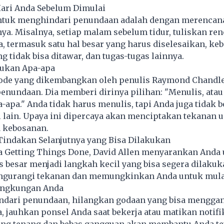
Hari Anda Sebelum Dimulai
untuk menghindari penundaan adalah dengan merencan
a. Misalnya, setiap malam sebelum tidur, tuliskan re
a, termasuk satu hal besar yang harus diselesaikan, ke
g tidak bisa ditawar, dan tugas-tugas lainnya.
kukan Apa-apa
tode yang dikembangkan oleh penulis Raymond Chandl
nundaan. Dia memberi dirinya pilihan: "Menulis, atau
apa." Anda tidak harus menulis, tapi Anda juga tidak b
 lain. Upaya ini dipercaya akan menciptakan tekanan 
a kebosanan.
 Tindakan Selanjutnya yang Bisa Dilakukan
 Getting Things Done, David Allen menyarankan Anda
besar menjadi langkah kecil yang bisa segera dilakuka
urangi tekanan dan memungkinkan Anda untuk mulai
Lingkungan Anda
dari penundaan, hilangkan godaan yang bisa mengga
, jauhkan ponsel Anda saat bekerja atau matikan notifi
ng tenang dan bebas gangguan akan membantu Anda tet