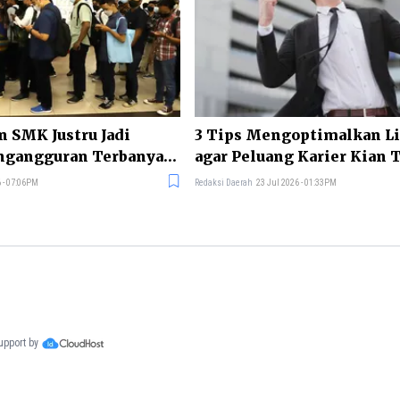
n SMK Justru Jadi
3 Tips Mengoptimalkan L
ngangguran Terbanyak
agar Peluang Karier Kian 
 - 07:06PM
Redaksi Daerah
23 Jul 2026 - 01:33PM
support by