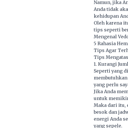
Namun, jika A
Anda tidak aka
kehidupan And
Oleh karena it
tips seperti ber
Mengenal Veddr
5 Rahasia Hema
Tips Agar Ter
Tips Mengatas
1. Kurangi Jum
Seperti yang di
membutuhkan en
yang perlu sa
Jika Anda mem
untuk memikir
Maka dari itu,
besok dan jad
energi Anda se
yang sepele.