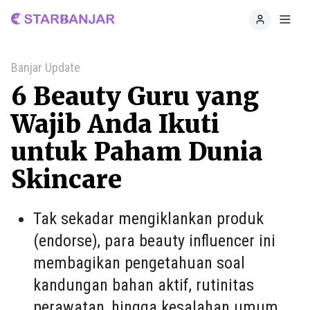
Home
Toggl
Banjar Update
6 Beauty Guru yang
Wajib Anda Ikuti
untuk Paham Dunia
Skincare
Tak sekadar mengiklankan produk
(endorse), para beauty influencer ini
membagikan pengetahuan soal
kandungan bahan aktif, rutinitas
perawatan, hingga kesalahan umum