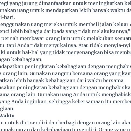
rategi yang jarang dimanfaatkan untuk meningkatkan k
nakan uang untuk mendapatkan lebih banyak waktu d
i-hari.
enggunakan uang mereka untuk membeli jalan keluar d
nci lebih bahagia daripada yang tidak melakukannya,”
pernah membayar orang lain untuk melakukan sesuat
, tapi Anda tidak menyukainya. Atau tidak menyia-ny
iki untuk hal-hal yang tidak menyenangkan bisa memb
ngan kebahagiaan.
ndapatkan peningkatan kebahagiaan dengan menghabi
a orang lain. Gunakan uangmu bersama orang yang ka
tkan lebih banyak kebahagiaan dari waktu bersama.
asakan peningkatan kebahagiaan dengan menghabiska
ama orang lain. Gunakan uang Anda untuk menghabis
yang Anda inginkan, sehingga kebersamaan itu member
giaan.
 Waktu
 untuk diri sendiri dan berbagi dengan orang lain aka
emakmuran dan kebahagiaan tersendiri. Orang yang m