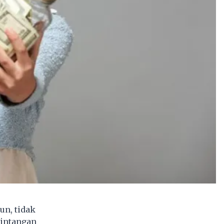
un, tidak
rintangan