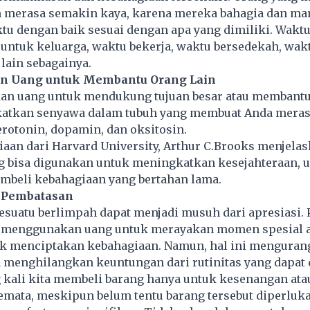
 merasa semakin kaya, karena mereka bahagia dan m
u dengan baik sesuai dengan apa yang dimiliki. Waktu
 untuk keluarga, waktu bekerja, waktu bersedekah, wak
 lain sebagainya.
n Uang untuk Membantu Orang Lain
kan
uang
untuk mendukung tujuan besar atau membantu
atkan senyawa dalam tubuh yang membuat Anda meras
serotonin, dopamin, dan oksitosin.
aan dari Harvard University, Arthur C.Brooks menjelas
 bisa digunakan untuk meningkatkan kesejahteraan, u
embeli kebahagiaan yang bertahan lama.
 Pembatasan
suatu berlimpah dapat menjadi musuh dari apresiasi. 
menggunakan uang untuk merayakan momen spesial a
uk menciptakan kebahagiaan. Namun, hal ini menguran
 menghilangkan keuntungan dari rutinitas yang dapat 
g kali kita membeli
barang
hanya untuk kesenangan ata
mata, meskipun belum tentu barang tersebut diperluka