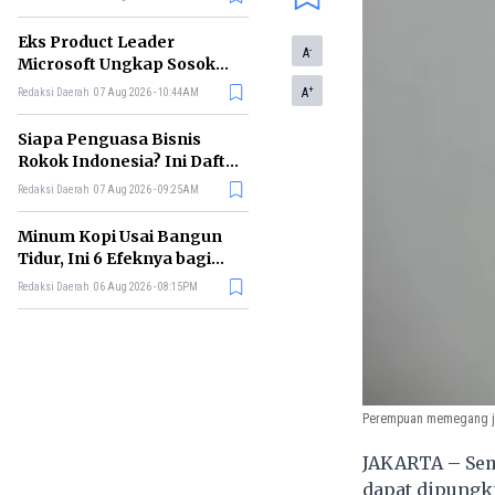
Eks Product Leader
-
A
Microsoft Ungkap Sosok
yang Paling Cocok
+
A
Redaksi Daerah
07 Aug 2026 - 10:44AM
Memimpin di Era AI
Siapa Penguasa Bisnis
Rokok Indonesia? Ini Daftar
Perusahaan Terbesarnya
Redaksi Daerah
07 Aug 2026 - 09:25AM
Minum Kopi Usai Bangun
Tidur, Ini 6 Efeknya bagi
Kesehatan Tubuh
Redaksi Daerah
06 Aug 2026 - 08:15PM
Perempuan memegang ja
JAKARTA – Sem
dapat dipungki