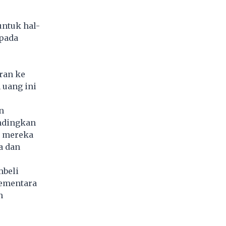
ntuk hal-
 pada
ran ke
 uang ini
n
ndingkan
g mereka
a dan
mbeli
sementara
n