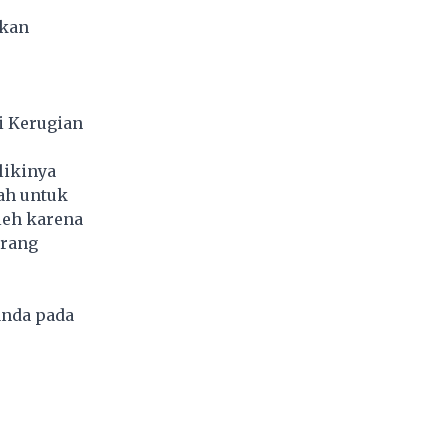
pkan
i Kerugian
likinya
ah untuk
leh karena
arang
anda pada