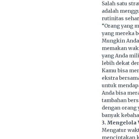
Salah satu st
adalah menggu
rutinitas sehar
“Orang yang m
yang mereka be
Mungkin Anda 
memakan waktu
yang Anda mil
lebih dekat de
Kamu bisa me
ekstra bersam
untuk mendapa
Anda bisa mer
tambahan bers
dengan orang 
banyak kebaha
3. Mengelola
Mengatur waktu
menciptakan k