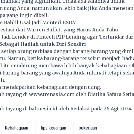
 manfaat yang signifikan. Tidak ada salahnya untuk
 uang Anda, namun akan lebih baik jika Anda meneta
pa yang ingin dibeli.
 Bahlil Usai Jadi Menteri ESDM
estasi dari Warren Buffett yang Harus Anda Tahu
adi Lender di Fintech P2P Lending agar Terhindar dar
 Sebagai Hadiah untuk Diri Sendiri
 setiap orang terbiasa dengan barang-barang yang dimi
u. Namun, ketika barang-barang tersebut menjadi hadi
hal itu cenderung membawa lebih banyak kebahagiaan. O
asi barang-barang yang awalnya Anda nikmati tetapi sek
h.
a mendapatkan kebahagiaan dengan uang.
lah tayang di
www.trenasia.com
oleh Distika Safara Seti
lah tayang di
balinesia.id
oleh Redaksi pada 26 Agt 2024
Kebahagiaan
tips keuangan
pekerjaan