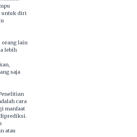
ampu
 untuk diri
tu
 orang lain
a lebih
kan,
ang saja
Penelitian
dalah cara
gi manfaat
diprediksi.
u
n atau