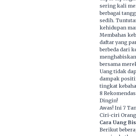
sering kali me
berbagai tangg
sedih. Tuntut
kehidupan man
Membahas
keb
daftar yang p
berbeda dari k
menghabiskan 
bersama merek
Uang tidak da
dampak positif
tingkat kebaha
8 Rekomendasi
Dingin!
Awas! Ini 7 T
Ciri-ciri Ora
Cara Uang Bi
Berikut beber