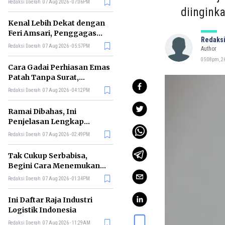
Redaksi Daerah
07 Aug 2026 - 07:06PM
di RI
diinginka
Kenal Lebih Dekat dengan
Feri Amsari, Penggagas
Redaksi
Kabinet Bayangan
Redaksi Daerah
07 Aug 2026 - 05:57PM
Author
05:08pm, 2
Cara Gadai Perhiasan Emas
Patah Tanpa Surat,
Ternyata Tetap Bisa!
Redaksi Daerah
07 Aug 2026 - 04:12PM
Ramai Dibahas, Ini
Penjelasan Lengkap
tentang Konsep Kabinet
Redaksi Daerah
07 Aug 2026 - 02:49PM
Bayangan
Tak Cukup Serbabisa,
Begini Cara Menemukan
'Spike' agar CV Dilirik HR
Redaksi Daerah
07 Aug 2026 - 01:34PM
Ini Daftar Raja Industri
Logistik Indonesia
Redaksi Daerah
07 Aug 2026 - 11:29AM