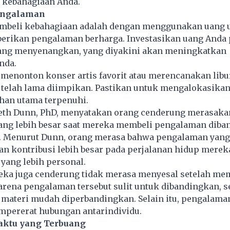
kebahagiaan Anda.
engalaman
mbeli kebahagiaan adalah dengan menggunakan uang u
erikan pengalaman berharga. Investasikan uang Anda
ng menyenangkan, yang diyakini akan meningkatkan
nda.
 menonton konser artis favorit atau merencanakan libu
 telah lama diimpikan. Pastikan untuk mengalokasikan
han utama terpenuhi.
abeth Dunn, PhD, menyatakan orang cenderung merasaka
ang lebih besar saat mereka membeli pengalaman diba
. Menurut Dunn, orang merasa bahwa pengalaman yan
n kontribusi lebih besar pada perjalanan hidup merek
 yang lebih personal.
reka juga cenderung tidak merasa menyesal setelah me
rena pengalaman tersebut sulit untuk dibandingkan, 
 materi mudah diperbandingkan. Selain itu, pengalama
pererat hubungan antarindividu.
aktu yang Terbuang