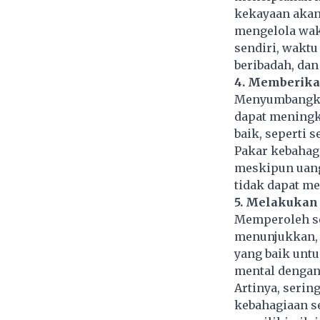
kekayaan akan
mengelola wakt
sendiri, waktu
beribadah, dan
4. Memberika
Menyumbang
dapat meningk
baik, seperti 
Pakar kebahagi
meskipun uang
tidak dapat m
5. Melakukan
Memperoleh se
menunjukkan, 
yang baik unt
mental dengan
Artinya, serin
kebahagiaan se