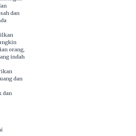
dan
isah dan
ada
ilkan
mungkin
ian orang,
ang indah
rikan
 uang dan
k dan
i