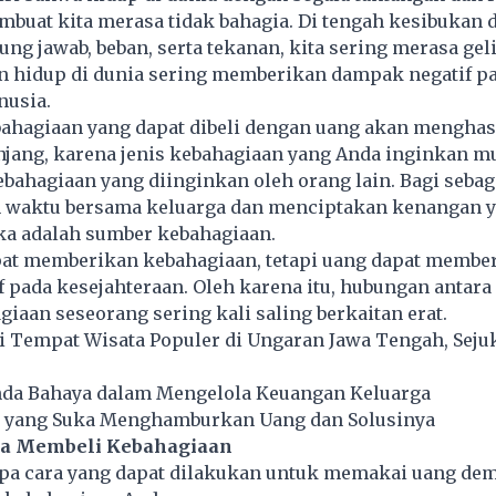
mbuat kita merasa tidak bahagia. Di tengah kesibukan 
ung jawab, beban, serta tekanan, kita sering merasa gel
an hidup di dunia sering memberikan dampak negatif p
usia.
ahagiaan
yang dapat dibeli dengan uang akan menghas
anjang, karena jenis kebahagiaan yang Anda inginkan 
ebahagiaan yang diinginkan oleh orang lain. Bagi sebag
waktu bersama keluarga dan menciptakan kenangan y
a adalah sumber kebahagiaan.
pat memberikan kebahagiaan, tetapi uang dapat membe
 pada kesejahteraan. Oleh karena itu, hubungan antara
giaan seseorang sering kali saling berkaitan erat.
 Tempat Wisata Populer di Ungaran Jawa Tengah, Seju
anda Bahaya dalam Mengelola Keuangan Keluarga
ng yang Suka Menghamburkan Uang dan Solusinya
sa Membeli Kebahagiaan
apa cara yang dapat dilakukan untuk memakai uang dem