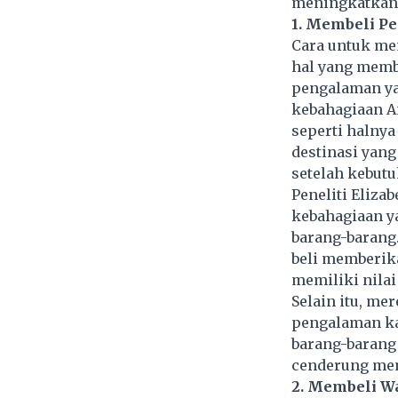
meningkatkan 
1. Membeli P
Cara untuk me
hal yang memb
pengalaman ya
kebahagiaan A
seperti halnya
destinasi yang
setelah kebutu
Peneliti Eliz
kebahagiaan y
barang-barang
beli memberika
memiliki nilai
Selain itu, me
pengalaman ka
barang-barang
cenderung mem
2. Membeli W