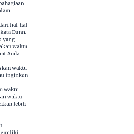
ebahagiaan
alam
ari hal-hal
 kata Dunn.
u yang
iakan waktu
uat Anda
skan waktu
mu inginkan
n waktu
kan waktu
ikan lebih
n
emiliki