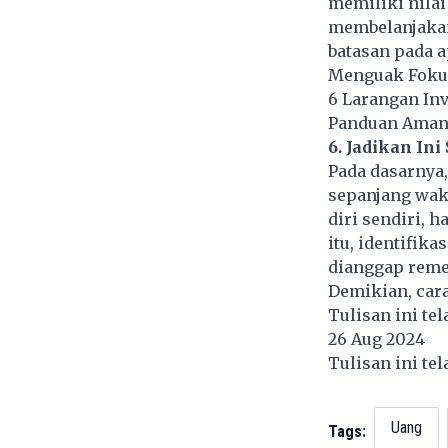
memiliki nilai
membelanjakan
batasan pada a
Menguak Fokus
6 Larangan Inv
Panduan Aman J
6. Jadikan Ini
Pada dasarnya,
sepanjang wakt
diri sendiri, 
itu, identifik
dianggap reme
Demikian, car
Tulisan ini te
26 Aug 2024
Tulisan ini te
Uang
Tags: