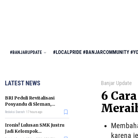
#LOCALPRIDE
#BANJARCOMMUNITY
#Y
#BANJARUPDATE
LATEST NEWS
Banjar Update
6 Car
BRI Peduli Revitalisasi
Posyandu di Sleman,
Merai
Dorong Penurunan
Redaksi Daerah
17 hours ago
Stunting
Membahas
Ironis! Lulusan SMK Justru
Jadi Kelompok
karena j
Pengangguran Terbanyak