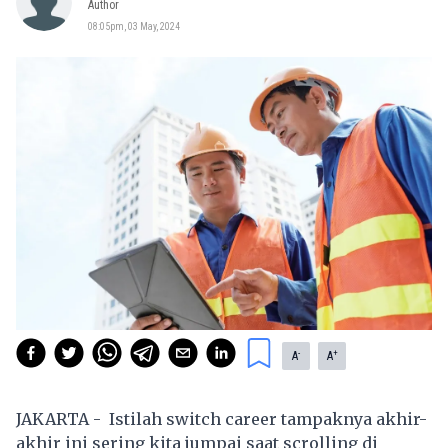
Author
08:05pm, 03 May, 2024
-
+
A
A
JAKARTA - Istilah switch career tampaknya akhir-
akhir ini sering kita jumpai saat scrolling di