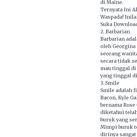
di Maine.
Ternyata Ini 
Waspada! Inil
Suka Download
2. Barbarian
Barbarian adal
oleh Georgina 
seorang wanit
secara tidak s
mau tinggal d
yang tinggal d
3. Smile
Smile adalah f
Bacon, Kyle Ga
bernama Rose C
diketahui tel
buruk yang se
Mimpi buruk t
dirinya sanga