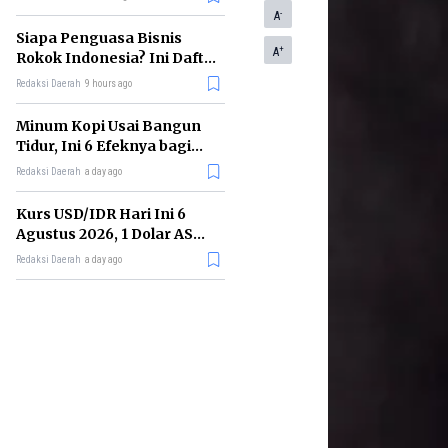
Memimpin di Era AI
-
A
Siapa Penguasa Bisnis
+
A
Rokok Indonesia? Ini Daftar
Perusahaan Terbesarnya
Redaksi Daerah
9 hours ago
Minum Kopi Usai Bangun
Tidur, Ini 6 Efeknya bagi
Kesehatan Tubuh
Redaksi Daerah
a day ago
Kurs USD/IDR Hari Ini 6
Agustus 2026, 1 Dolar AS
Kini Berapa Rupiah?
Redaksi Daerah
a day ago