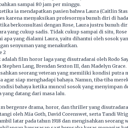
 bahkan sampai 80 jam per minggu.
etika ia mendapatkan pasien bahwa Laura (Caitlin Stas
es karena menyaksikan profesornya bunuh diri di had
etika berkonsultasi dengan Rose, Laura justru bunuh dir
ra yang cukup sadis. Tidak cukup sampai di situ, Rose
 apa yang dialami Laura, yaitu dihantui oleh sosok ya
ngan senyuman yang menakutkan.
e 2
2 adalah film horor laga yang disutradarai oleh Rodo S
h Stephen Lang, Brendan Sexton III, dan Madelyn Grace.
isahkan seorang veteran yang memiliki kondisi putra 
a agar siap menghadapi bahaya. Namun, tiba-tiba mere
ndisi bahaya ketika muncul sosok yang menyimpan 
yang datang dari masa lalu.
ilm bergenre drama, horor, dan thriller yang disutradara
tangi oleh Mia Goth, David Corenswet, serta Tandi Wrig
ambil latar pada tahun 1918 dan mengisahkan seorang 
ehilangan kewarasan saat berusaha keras mengejar ke