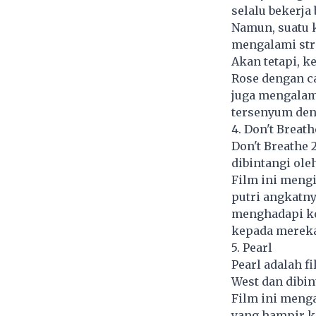
selalu bekerja
Namun, suatu k
mengalami str
Akan tetapi, k
Rose dengan ca
juga mengalami
tersenyum de
4. Don't Breath
Don't Breathe 
dibintangi ole
Film ini meng
putri angkatny
menghadapi ko
kepada mereka 
5. Pearl
Pearl adalah f
West dan dibin
Film ini meng
yang hampir k