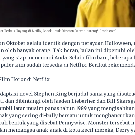
r Terbaik Tayang di Netflix, Cocok untuk Ditonton Bareng-bareng!
(Imdb.com)
an Oktober selalu identik dengan perayaan Halloween
n oleh banyak orang. Tak heran, bulan ini dipenuhi oleh
 yang siap menemani Anda. Selain film baru, beberapa 
opuler kini sudah tersedia di Netflix. Berikut rekomend
ilm Horor di Netflix
 adaptasi novel Stephen King berjudul sama yang disutra
i dan dibintangi oleh Jaeden Lieberher dan Bill Skarsg
ambil latar musim panas tahun 1989 yang mengisahkan
ak yang sering di-bully bersatu untuk menghancurka
ubah bentuk yang disebut Pennywise. Monster tersebut
dan memangsa anak-anak di kota kecil mereka, Derry ya