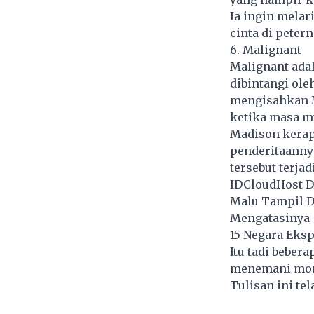
Ia ingin melar
cinta di peter
6. Malignant
Malignant adal
dibintangi ole
mengisahkan M
ketika masa m
Madison kerap
penderitaanny
tersebut terjad
IDCloudHost D
Malu Tampil De
Mengatasinya
15 Negara Eksp
Itu tadi beber
menemani mom
Tulisan ini te