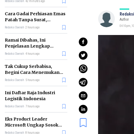
Redaksi Daerah
42 minutes ago
Cara Gadai Perhiasan Emas
Redaksi
Patah Tanpa Surat,
Author
Ternyata Tetap Bisa!
04:10pm, 10
Redaksi Daerah
2 hours ago
Ramai Dibahas, Ini
Penjelasan Lengkap
tentang Konsep Kabinet
Redaksi Daerah
4 hours ago
Bayangan
Tak Cukup Serbabisa,
Begini Cara Menemukan
'Spike' agar CV Dilirik HR
Redaksi Daerah
5 hours ago
Ini Daftar Raja Industri
Logistik Indonesia
Redaksi Daerah
7 hours ago
Eks Product Leader
Microsoft Ungkap Sosok
yang Paling Cocok
Redaksi Daerah
8 hours ago