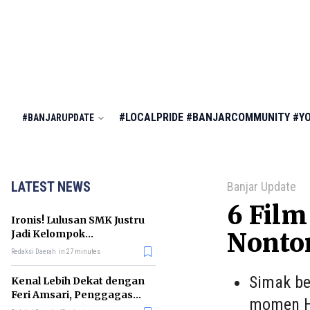
#LOCALPRIDE
#BANJARCOMMUNITY
#Y
#BANJARUPDATE
LATEST NEWS
Banjar Update
6 Film
Ironis! Lulusan SMK Justru
Jadi Kelompok
Nonto
Pengangguran Terbanyak
Redaksi Daerah
in 27 minutes
di RI
Simak be
Kenal Lebih Dekat dengan
Feri Amsari, Penggagas
momen H
Kabinet Bayangan