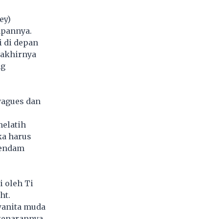
ey)
apannya.
i di depan
 akhirnya
ng
ayagues dan
melatih
ka harus
dendam
i oleh Ti
ht.
wanita muda
tenarannya.