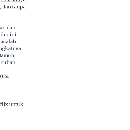
, dan tanpa
Wan dan
ilm ini
masalah
ngkatnya.
Namun,
bunuhan
2024
flix untuk