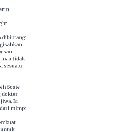
erin
ght
 dibintangi
ngisahkan
pesan
a mau tidak
a sesuatu
leh Sosie
g dokter
jiwa. Ia
ndari mimpi
membuat
 untuk