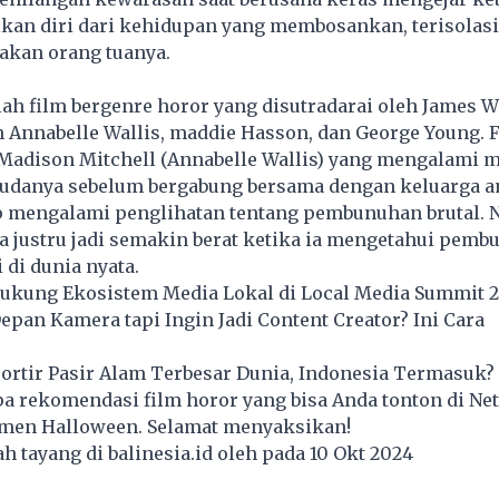
ikan diri dari kehidupan yang membosankan, terisolasi
nakan orang tuanya.
ah film bergenre horor yang disutradarai oleh James 
h Annabelle Wallis, maddie Hasson, dan George Young. F
adison Mitchell (Annabelle Wallis) yang mengalami 
udanya sebelum bergabung bersama dengan keluarga a
 mengalami penglihatan tentang pembunuhan brutal. 
a justru jadi semakin berat ketika ia mengetahui pem
i di dunia nyata.
ukung Ekosistem Media Lokal di Local Media Summit 
pan Kamera tapi Ingin Jadi Content Creator? Ini Cara
ortir Pasir Alam Terbesar Dunia, Indonesia Termasuk?
apa rekomendasi film horor yang bisa Anda tonton di Net
en Halloween. Selamat menyaksikan!
lah tayang di
balinesia.id
oleh pada 10 Okt 2024