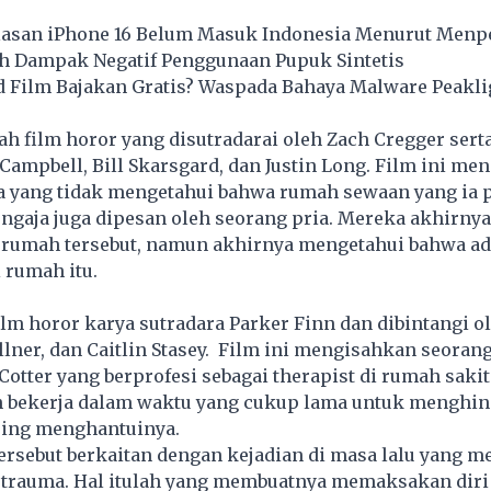
Alasan iPhone 16 Belum Masuk Indonesia Menurut Menp
ah Dampak Negatif Penggunaan Pupuk Sintetis
 Film Bajakan Gratis? Waspada Bahaya Malware Peakli
ah film horor yang disutradarai oleh Zach Cregger serta
Campbell, Bill Skarsgard, dan Justin Long. Film ini me
a yang tidak mengetahui bahwa rumah sewaan yang ia 
engaja juga dipesan oleh seorang pria. Mereka akhirny
i rumah tersebut, namun akhirnya mengetahui bahwa ad
i rumah itu.
ilm horor karya sutradara Parker Finn dan dibintangi o
llner, dan Caitlin Stasey. Film ini mengisahkan seoran
otter yang berprofesi sebagai therapist di rumah sakit 
ah bekerja dalam waktu yang cukup lama untuk menghi
ring menghantuinya.
ersebut berkaitan dengan kejadian di masa lalu yang 
t trauma. Hal itulah yang membuatnya memaksakan diri