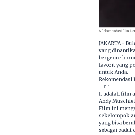
6 Rekomendasi Film Horo
JAKARTA - Bul
yang dinantika
bergenre horor
favorit yang p
untuk Anda.
Rekomendasi F
1. IT
It adalah film
Andy Muschiett
Film ini meng
sekelompok an
yang bisa ber
sebagai badut 