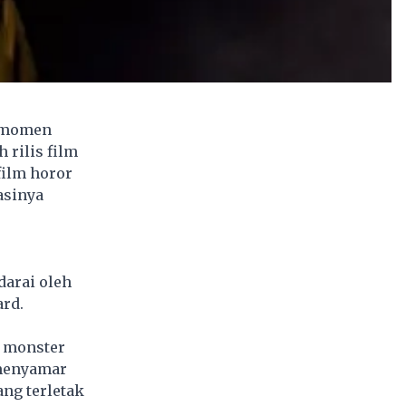
, momen
 rilis film
film horor
asinya
darai oleh
ard.
n monster
 menyamar
ng terletak