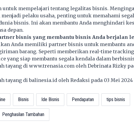
n untuk mempelajari tentang legalitas bisnis. Menging
h menjadi pelaku usaha, penting untuk memahami sega
unia bisnis. Ini akan membantu Anda menghindari ke
asa depan.
rtner bisnis yang membantu bisnis Anda berjalan le
ikan Anda memiliki partner bisnis untuk membantu and
giriman barang. Seperti memberikan real-time trackin
ce yang siap membantu segala kendala dalam berbisnis
lah tayang di
www.trenasia.com
oleh Debrinata Rizky pa
lah tayang di
balinesia.id
oleh Redaksi pada 03 Mei 202
line
Bisnis
Ide Bisnis
Pendapatan
tips bisnis
Penghasilan Tambahan