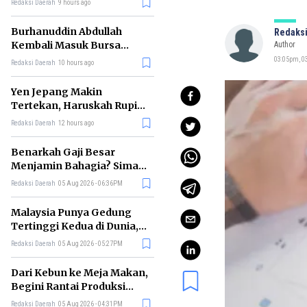
Redaksi Daerah
9 hours ago
Burhanuddin Abdullah
Redaksi
Kembali Masuk Bursa
Author
Gubernur BI, Ini Rekam
03:05pm, 03
Redaksi Daerah
10 hours ago
Jejaknya
Yen Jepang Makin
Tertekan, Haruskah Rupiah
Ikut Khawatir?
Redaksi Daerah
12 hours ago
Benarkah Gaji Besar
Menjamin Bahagia? Simak
Penjelasan Ilmu Ekonomi
Redaksi Daerah
05 Aug 2026 - 06:36PM
Malaysia Punya Gedung
Tertinggi Kedua di Dunia,
Ini Daftar Lengkap 2026
Redaksi Daerah
05 Aug 2026 - 05:27PM
Dari Kebun ke Meja Makan,
Begini Rantai Produksi
Sawit di Indonesia
Redaksi Daerah
05 Aug 2026 - 04:31PM