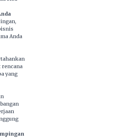
Anda
ingan,
isnis
tama Anda
rtahankan
t rencana
pa yang
an
mbangan
erjaan
anggung
sampingan