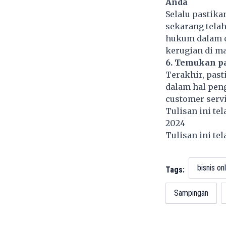
Anda
Selalu pastika
sekarang tela
hukum dalam d
kerugian di m
6. Temukan pa
Terakhir, past
dalam hal pen
customer servi
Tulisan ini te
2024
Tulisan ini te
bisnis on
Tags:
Sampingan