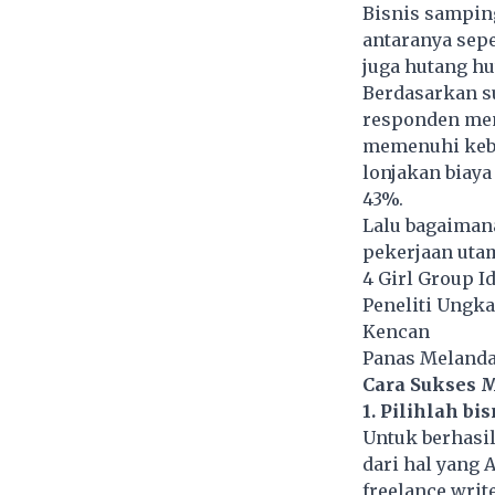
Bisnis samping
antaranya sep
juga hutang hu
Berdasarkan su
responden mem
memenuhi kebu
lonjakan biay
43%.
Lalu bagaiman
pekerjaan utam
4 Girl Group I
Peneliti Ungk
Kencan
Panas Melanda 
Cara Sukses 
1. Pilihlah b
Untuk berhasi
dari hal yang 
freelance writ