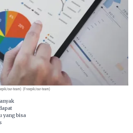
epik/our-team)
(Freepik/our-team)
banyak
dapat
u yang bisa
s