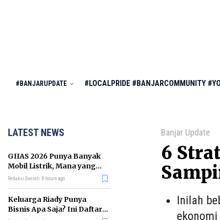
#LOCALPRIDE
#BANJARCOMMUNITY
#Y
#BANJARUPDATE
LATEST NEWS
Banjar Update
6 Stra
GIIAS 2026 Punya Banyak
Mobil Listrik, Mana yang
Sampi
Cocok untuk Gaji Rp10 Juta?
Redaksi Daerah
8 hours ago
Inilah b
Keluarga Riady Punya
Bisnis Apa Saja? Ini Daftar
ekonomi 
Kerajaan Usahanya