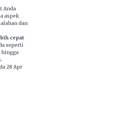
at Anda
la aspek
salahan dan
bih cepat
a seperti
g hingga
.
da 28 Apr
4