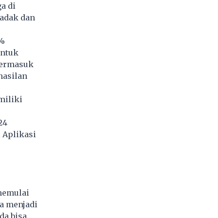
a di
dadak dan
9%
untuk
termasuk
hasilan
miliki
24
 Aplikasi
memulai
sa menjadi
da bisa