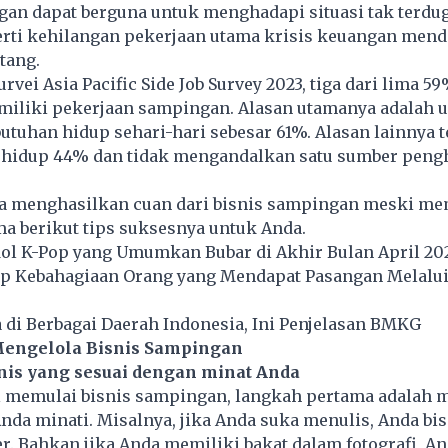
an dapat berguna untuk menghadapi situasi tak terdug
erti kehilangan pekerjaan utama krisis keuangan men
tang.
rvei Asia Pacific Side Job Survey 2023, tiga dari lima 5
iliki pekerjaan sampingan. Alasan utamanya adalah 
tuhan hidup sehari-hari sebesar 61%. Alasan lainnya 
a hidup 44% dan tidak mengandalkan satu sumber peng
a menghasilkan cuan dari bisnis sampingan meski me
a berikut tips suksesnya untuk Anda.
dol K-Pop yang Umumkan Bubar di Akhir Bulan April 20
ap Kebahagiaan Orang yang Mendapat Pasangan Melalui
di Berbagai Daerah Indonesia, Ini Penjelasan BMKG
Mengelola Bisnis Sampingan
isnis yang sesuai dengan minat Anda
l memulai bisnis sampingan, langkah pertama adalah 
Anda minati. Misalnya, jika Anda suka menulis, Anda bi
er. Bahkan jika Anda memiliki bakat dalam fotografi, An