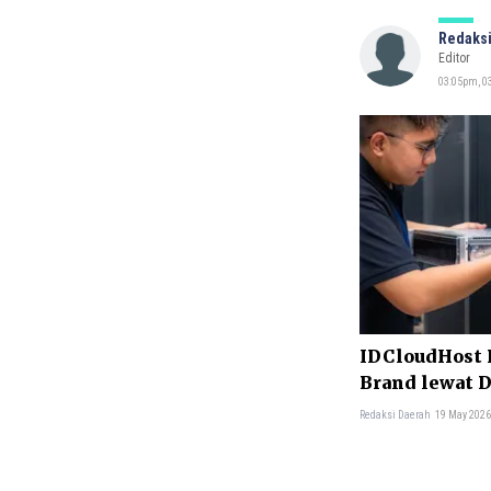
Redaksi
Editor
03:05pm, 03
IDCloudHost
Brand lewat 
Mandiri
Redaksi Daerah
19 May 2026