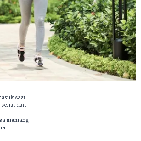
masuk saat
 sehat dan
uasa memang
ma