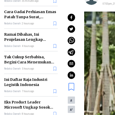
Redaksi Daerah
36 minutes ago
07:03pm, 21
Cara Gadai Perhiasan Emas
Patah Tanpa Surat,
Ternyata Tetap Bisa!
Redaksi Daerah
2 hours ago
Ramai Dibahas, Ini
Penjelasan Lengkap
tentang Konsep Kabinet
Redaksi Daerah
4 hours ago
Bayangan
Tak Cukup Serbabisa,
Begini Cara Menemukan
'Spike' agar CV Dilirik HR
Redaksi Daerah
5 hours ago
Ini Daftar Raja Industri
Logistik Indonesia
Redaksi Daerah
7 hours ago
-
A
Eks Product Leader
Microsoft Ungkap Sosok
+
A
yang Paling Cocok
Redaksi Daerah
8 hours ago