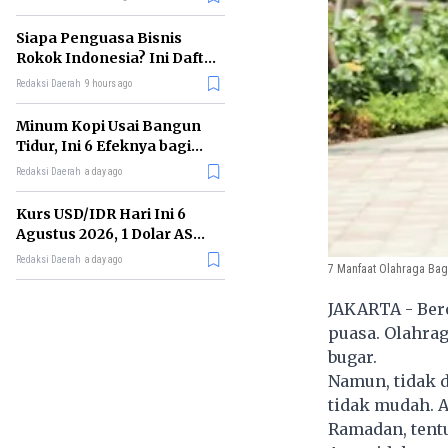
Memimpin di Era AI
Siapa Penguasa Bisnis
Rokok Indonesia? Ini Daftar
Perusahaan Terbesarnya
Redaksi Daerah
9 hours ago
Minum Kopi Usai Bangun
Tidur, Ini 6 Efeknya bagi
Kesehatan Tubuh
Redaksi Daerah
a day ago
Kurs USD/IDR Hari Ini 6
Agustus 2026, 1 Dolar AS
Kini Berapa Rupiah?
Redaksi Daerah
a day ago
7 Manfaat Olahraga Bag
JAKARTA - Bero
puasa. Olahrag
bugar.
Namun, tidak 
tidak mudah. A
Ramadan, tentu