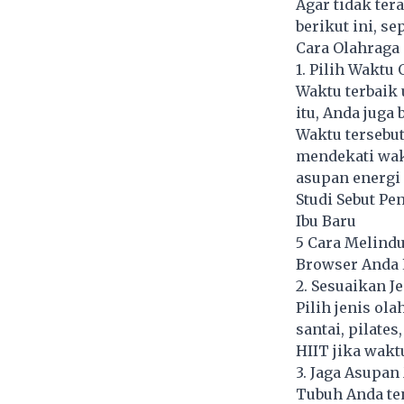
Agar tidak ter
berikut ini, s
Cara Olahraga 
1. Pilih Waktu
Waktu terbaik 
itu, Anda juga
Waktu tersebut
mendekati wak
asupan energi 
Studi Sebut P
Ibu Baru
5 Cara Melind
Browser Anda 
2. Sesuaikan J
Pilih jenis ol
santai, pilate
HIIT jika wakt
3. Jaga Asupa
Tubuh Anda te