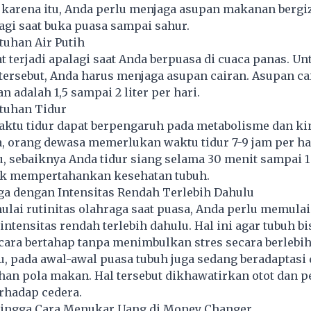
 karena itu, Anda perlu menjaga asupan makanan bergiz
gi saat buka puasa sampai sahur.
tuhan Air Putih
t terjadi apalagi saat Anda berpuasa di cuaca panas. Un
ersebut, Anda harus menjaga asupan cairan. Asupan ca
 adalah 1,5 sampai 2 liter per hari.
utuhan Tidur
ktu tidur dapat berpengaruh pada metabolisme dan kin
 orang dewasa memerlukan waktu tidur 7-9 jam per ha
u, sebaiknya Anda tidur siang selama 30 menit sampai 1
uk mempertahankan kesehatan tubuh.
aga dengan Intensitas Rendah Terlebih Dahulu
lai rutinitas olahraga saat puasa, Anda perlu memula
intensitas rendah terlebih dahulu. Hal ini agar tubuh bi
cara bertahap tanpa menimbulkan stres secara berlebih
u, pada awal-awal puasa tubuh juga sedang beradaptasi
han pola makan. Hal tersebut dikhawatirkan otot dan 
erhadap cedera.
 Hingga Cara Menukar Uang di Money Changer