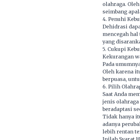
olahraga. Oleh
seimbang apala
4. Penuhi Kebu
Dehidrasi dapa
mencegah hal t
yang disarankan
5. Cukupi Keb
Kekurangan wa
Pada umumnya,
Oleh karena it
berpuasa, unt
6. Pilih Olahr
Saat Anda memu
jenis olahraga 
beradaptasi se
Tidak hanya it
adanya peruba
lebih rentan t
Inilah Syarat