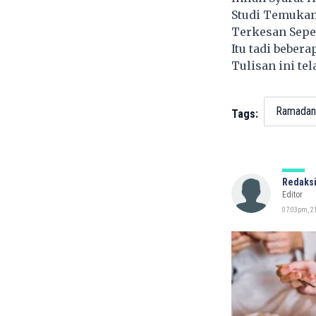
Studi Temukan
Terkesan Sepel
Itu tadi bebera
Tulisan ini te
Ramadan
Tags:
Redaksi
Editor
07:03pm, 21