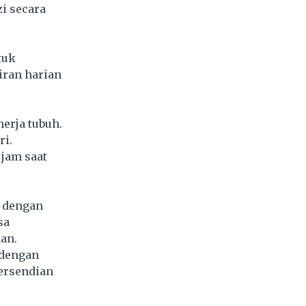
i secara
tuk
iran harian
erja tubuh.
ri.
 jam saat
i dengan
sa
an.
 dengan
persendian