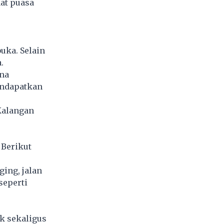
aat puasa
uka. Selain
.
ena
endapatkan
Kalangan
Berikut
ging, jalan
seperti
k sekaligus