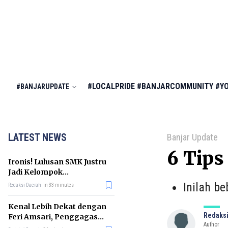
#LOCALPRIDE
#BANJARCOMMUNITY
#Y
#BANJARUPDATE
LATEST NEWS
Banjar Update
6 Tips
Ironis! Lulusan SMK Justru
Jadi Kelompok
Pengangguran Terbanyak
Inilah b
Redaksi Daerah
in 33 minutes
di RI
Kenal Lebih Dekat dengan
Redaksi
Feri Amsari, Penggagas
Author
Kabinet Bayangan