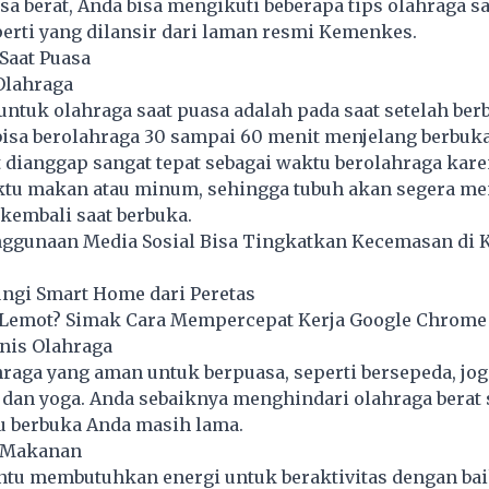
asa berat, Anda bisa mengikuti beberapa tips olahraga s
eperti yang dilansir dari laman resmi Kemenkes.
Saat Puasa
 Olahraga
untuk olahraga saat puasa adalah pada saat setelah berb
 bisa berolahraga 30 sampai 60 menit menjelang berbuka
 dianggap sangat tepat sebagai waktu berolahraga kar
tu makan atau minum, sehingga tubuh akan segera m
kembali saat berbuka.
enggunaan Media Sosial Bisa Tingkatkan Kecemasan di 
ungi Smart Home dari Peretas
Lemot? Simak Cara Mempercepat Kerja Google Chrome 
enis Olahraga
ahraga yang aman untuk berpuasa, seperti bersepeda, jog
s, dan yoga. Anda sebaiknya menghindari olahraga berat 
u berbuka Anda masih lama.
n Makanan
ntu membutuhkan energi untuk beraktivitas dengan bai