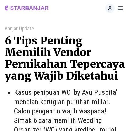
Home
Toggl
Banjar Update
6 Tips Penting
Memilih Vendor
Pernikahan Tepercaya
yang Wajib Diketahui
Kasus penipuan WO 'by Ayu Puspita'
menelan kerugian puluhan miliar.
Calon pengantin wajib waspada!
Simak 6 cara memilih Wedding
Organizer (WO) yang kredibel, mulai