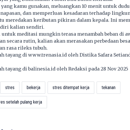
h yang kamu gunakan, meluangkan 10 menit untuk dudu
rnapasan, dan memperluas kesadaran terhadap lingkun
u meredakan keributan pikiran dalam kepala. Ini mem
diri kalian sendiri.
 untuk meditasi mungkin terasa menambah beban di a
an secara rutin, kalian akan merasakan perbedaan bes
an rasa rileks tubuh.
lah tayang di
www.trenasia.id
oleh Distika Safara Setian
lah tayang di
balinesia.id
oleh Redaksi pada 28 Nov 202
stres
bekerja
stres ditempat kerja
tekanan
es setelah pulang kerja