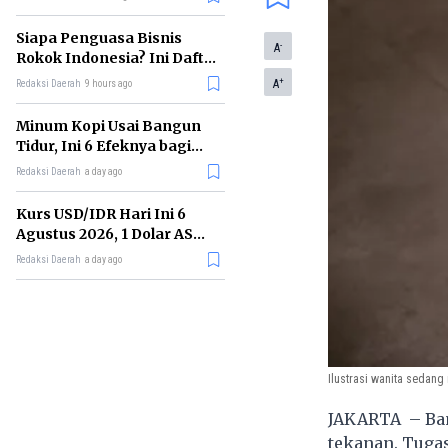
Memimpin di Era AI
Siapa Penguasa Bisnis
-
A
Rokok Indonesia? Ini Daftar
Perusahaan Terbesarnya
+
A
Redaksi Daerah
9 hours ago
Minum Kopi Usai Bangun
Tidur, Ini 6 Efeknya bagi
Kesehatan Tubuh
Redaksi Daerah
a day ago
Kurs USD/IDR Hari Ini 6
Agustus 2026, 1 Dolar AS
Kini Berapa Rupiah?
Redaksi Daerah
a day ago
Ilustrasi wanita sedang
JAKARTA – Ban
tekanan. Tugas