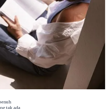
 penuh
ng tak ada