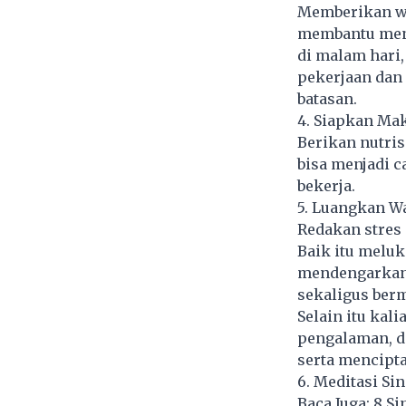
Memberikan wa
membantu me
di malam hari,
pekerjaan dan 
batasan.
4. Siapkan Ma
Berikan nutri
bisa menjadi c
bekerja.
5. Luangkan W
Redakan stres 
Baik itu meluk
mendengarkan 
sekaligus berm
Selain itu kal
pengalaman, d
serta mencipt
6. Meditasi Si
Baca Juga:
8 Si