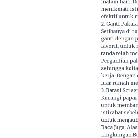
malam hari. De
menikmati isti
efektif untuk 
2. Ganti Pakaia
Setibanya di r
ganti dengan p
favorit, untuk
tanda telah m
Pergantian pak
sehingga kalia
kerja. Dengan 
luar rumah me
3. Batasi Scre
Kurangi papara
untuk membant
istirahat sebe
untuk menjauh 
Baca Juga:
Alas
Lingkungan Be