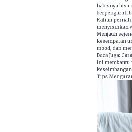
habisnya bisa 
berpengaruh bu
Kalian pernah
menyisihkan wa
Menjauh sejena
kesempatan un
mood, dan memb
Baca Juga:
Cara
Ini membantu 
keseimbangan 
Tips Menguran