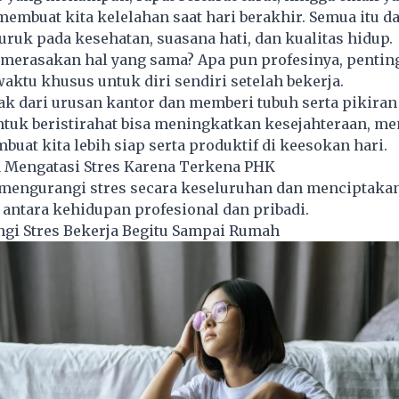
membuat kita kelelahan saat hari berakhir. Semua itu d
ruk pada kesehatan, suasana hati, dan kualitas hidup.
 merasakan hal yang sama? Apa pun profesinya, pentin
ktu khusus untuk diri sendiri setelah bekerja.
k dari urusan kantor dan memberi tubuh serta pikiran
tuk beristirahat bisa meningkatkan kesejahteraan, m
uat kita lebih siap serta produktif di keesokan hari.
 Mengatasi Stres Karena Terkena PHK
mengurangi stres secara keseluruhan dan menciptaka
antara kehidupan profesional dan pribadi.
gi Stres Bekerja Begitu Sampai Rumah