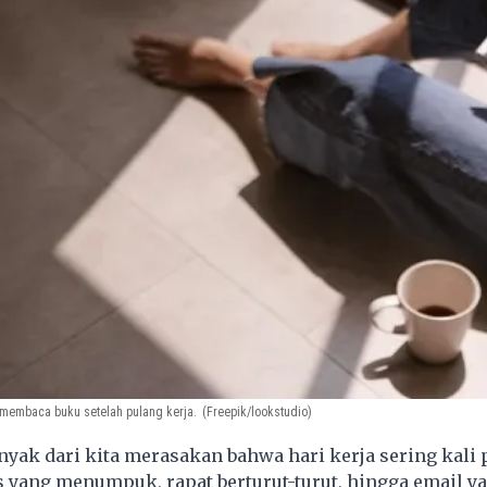
 membaca buku setelah pulang kerja.
(Freepik/lookstudio)
yak dari kita merasakan bahwa hari kerja sering kali
 yang menumpuk, rapat berturut-turut, hingga email ya