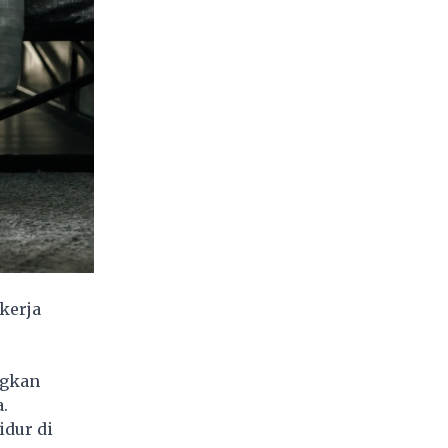
kerja
ngkan
.
idur di