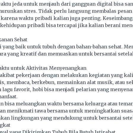
ktu jeda untuk menjauh dari gangguan digital bisa san
nurunkan
stres
. Tidak perlu langsung membalas pesan
 karena waktu pribadi kalian juga penting. Keseimbang
kehidupan pribadi bisa tercapai jika kalian berani me
kanan Sehat
si yang baik untuk tubuh dengan bahan-bahan sehat. Me
ara yang kreatif dan memuaskan untuk bersantai setela
aktu untuk Aktivitas Menyenangkan
akibat pekerjaan dengan melakukan kegiatan yang kali
is, membaca, berkebun, memainkan alat musik, atau se
lagu favorit, hobi bisa menjadi pelarian yang menyen
anfaat.
ian bisa meluangkan waktu bersama keluarga atau teman
an menikmati tawa bersama untuk meningkatkan suasa
akan lingkungan yang mendukung untuk bersantai setel
ngkat
nyal yang Dikirimkan Tubuh Bila Butuh Istirahat