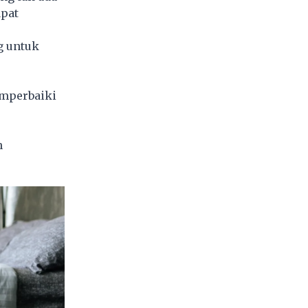
apat
g untuk
emperbaiki
n