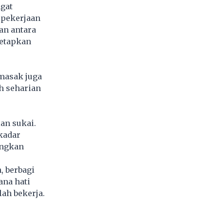
gat
 pekerjaan
an antara
netapkan
masak juga
h seharian
an sukai.
kadar
angkan
, berbagi
na hati
ah bekerja.