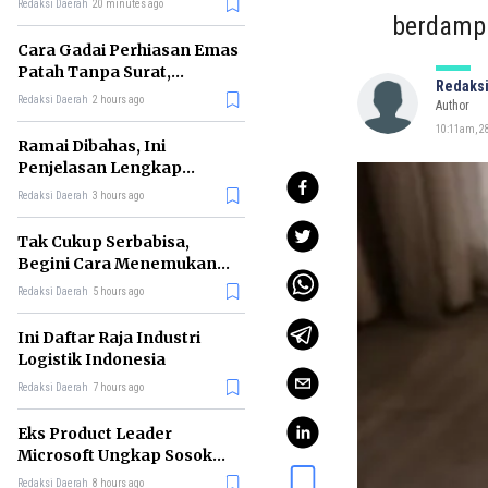
Redaksi Daerah
20 minutes ago
berdampa
Cara Gadai Perhiasan Emas
Patah Tanpa Surat,
Redaksi
Ternyata Tetap Bisa!
Redaksi Daerah
2 hours ago
Author
10:11am, 28
Ramai Dibahas, Ini
Penjelasan Lengkap
tentang Konsep Kabinet
Redaksi Daerah
3 hours ago
Bayangan
Tak Cukup Serbabisa,
Begini Cara Menemukan
'Spike' agar CV Dilirik HR
Redaksi Daerah
5 hours ago
Ini Daftar Raja Industri
Logistik Indonesia
Redaksi Daerah
7 hours ago
Eks Product Leader
Microsoft Ungkap Sosok
yang Paling Cocok
Redaksi Daerah
8 hours ago