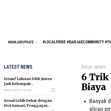
#LOCALPRIDE
#BANJARCOMMUNITY
#Y
#BANJARUPDATE
LATEST NEWS
Banjar Update
6 Trik
Ironis! Lulusan SMK Justru
Jadi Kelompok
Biaya
Pengangguran Terbanyak
Redaksi Daerah
in an hour
di RI
Banyak d
Kenal Lebih Dekat dengan
Feri Amsari, Penggagas
aliran e
Kabinet Bayangan