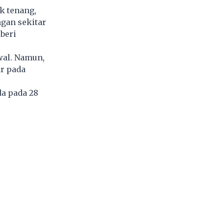
k tenang,
gan sekitar
beri
wal. Namun,
ar pada
da pada 28
5