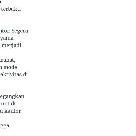
h
 terbukti
tor. Segera
piyama
a menjadi
rahat,
am mode
aktivitas di
enegangkan
 untuk
si kantor
ngga