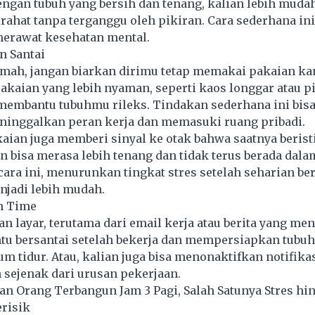
ngan tubuh yang bersih dan tenang, kalian lebih muda
rahat tanpa terganggu oleh pikiran. Cara sederhana ini
merawat kesehatan mental.
n Santai
umah, jangan biarkan dirimu tetap memakai pakaian kan
akaian yang lebih nyaman, seperti kaos longgar atau 
 membantu tubuhmu rileks. Tindakan sederhana ini bis
eninggalkan peran kerja dan memasuki ruang pribadi.
aian juga memberi sinyal ke otak bahwa saatnya beristi
n bisa merasa lebih tenang dan tidak terus berada dal
cara ini, menurunkan tingkat stres setelah seharian ber
njadi lebih mudah.
en Time
n layar, terutama dari email kerja atau berita yang m
u bersantai setelah bekerja dan mempersiapkan tubuh
lum tidur. Atau, kalian juga bisa menonaktifkan notifika
sejenak dari urusan pekerjaan.
an Orang Terbangun Jam 3 Pagi, Salah Satunya Stres hi
risik